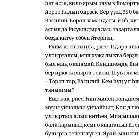
һөт өҫтө, кило ярым тауыҡ йомортҡ
йорто һалып бирҙек. Бер үҙеңә 350 
Василий. Борон замандағы, йә иһә, әкиә
аҫтында йыуындыралар, таҙарталар.
беҙҙән китеү сәбәбен әйтерһең.
– Рәхим итеп тыңла, рәйес! Идара ағза
ултырғансы, мин хужалыҡта берҙән-бер
был миңә оҡшамай. Көндәшемде, й
бер иркәк ҡалырға тейеш. Шуға ла ми
– Тороп тор, Василий. Кем һуң ул һ
танышмы?
– Еще как, рәйес. Һин минең көндәше
муры уйнапмы-уйнайһың. Көн дә тиер
ултыртып алып китәһең. Миңә ышанма­һ
балаларының кемгә оҡшағанын әйтеп б
булырға тейеш түгел. Ярай, мин кит