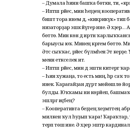
– Думала һинән башҡа бөт­кән, ти, «кри
– Иптәш рәйес, мин һеҙ­ҙең кооперати
биштә тора инем дә, «кик­рикүк» ти
низаторҙар эшкә йүгерә ине. Ә хәҙер…
бөттө. Мин көн дә иртән ҡарлыҡҡанс
барыусы юҡ. Минең кәрәгем бөттө. М
Әтәс сыҡҡас, рәйес бүлмә­һенә Эт керҙ
менән етәкселек итә.
– Иптәш рәйес, мин дә эштән китергә ҡ
– Һин хужаңа, то есть миңә, һәр саҡ 
инек. Ҡарағайҙан дүрт мөйөшлө йор
булды. Юҡ­ҡамы ни көрәйеп, башмаҡт
эшләргә иҫәбең?
– Кооперативта беҙҙең хеҙ­мәттең абр
милкенә ҡул һуҙып ҡара! Ҡа­раҡтар, у
терәп төшә ине. Ә хәҙер эштәр кардиналь