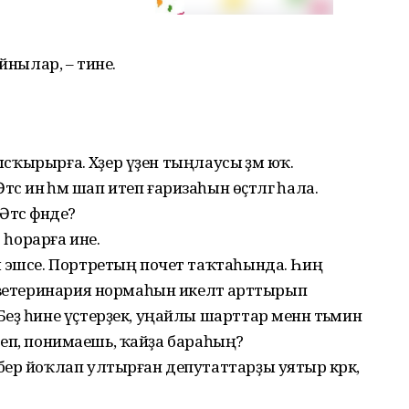
й­нылар, – тине.
ысҡырырға. Хәҙер үҙен тыңлаусы әҙәм юҡ.
 Әтәс инә һәм шап итеп ғаризаһын өҫтәлгә һала.
тәс әфәнде?
т һорарға ине.
 эшсе. Портретың почет таҡтаһында. Һиңә
оветеринария нормаһын ике­ләтә арттырып
ҙ һине үҫтерҙек, уңайлы шарттар ме­нән тәьмин
Китеп, понимаешь, ҡайҙа бараһың?
ер йоҡлап ултырған депутаттарҙы уятыр кәрәк,