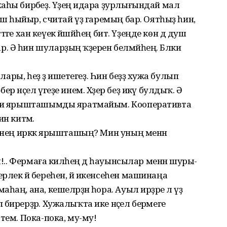
аһы бирәбеҙ. Үҙеңә идара ҙурлығындай мал
баш һыйыр, считай үҙ гаремың бар. Оятһыҙ һин,
т­тәге хан кеүек йәшәйһең бит. Үҙеңде көн дә душ
 Ә һин шуларҙың ҡәҙерен белмәйһең. Бәлки
лары, һеҙ ҙә ише­тегеҙ. Һин беҙҙә хужа булып
 нәҫел үгеҙе инем. Хәҙер беҙ икәү булдыҡ. Ә
әғни ярышташымды яратмайым. Кооперативта
н китәм.
инең иркәк ярыш­та­шың? Мин уның менән
м!.. Фермаға киләһең дә һауынсылар менән шуры-
лек йә береһен, йә икен­сеһен машинаңа
аң, ана, кешеләрҙән һора. Ауыл ирҙәре лә үҙ
ирер­ҙәр. Хужалыҡта ике нәҫел бе­рәмеге
тем. Пока-пока, му-му!