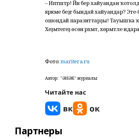
– Иптәштәр! Йәнә бер хайуандан ҡотол
кәрәкме беҙгә бындай хайуандар? Эт
ошондай паразиттарҙы! Та­уышҡа ҡуя
Хеҙ­мәтегеҙ өсөн рәхмәт, хөрмәтле ид
Фото:
maritera.ru
Автор:
"ҺӘНӘК" журналы
Читайте нас
Партнеры