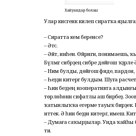
Хайуандар болаһы
Улар кисә­генәк килеп сиратҡа яҙылға
– Сиратта кем беренсе?
– Әтәс.
– Әйт, инһен. Өйрәнгән, понимаешь, ҡ
Бүлмәгә сибәрҙең сибәре дө­йәғош ҡәҙәрле
– Нимә булды, дө­йәғош әфәнде, пардон, Ә
– Һеҙҙән китергә булдым. Шуға расче
– Һин беҙҙең кооперативта алдынғы
төрлө­һөнән сифатлы аш бирәбеҙ. Зо
ҡатынлыҡҡа егерме тауыҡ бирҙек. Бе
иттек. Ә һин беҙҙән китергә, имеш. 
– Думаға саҡырҙылар. Унда ҡайһы б
ти.