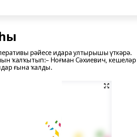
аһы
оперативы рәйесе идара ултырышы үткәрә.
ын ҡал­ҡытып:– Ноғман Сәхиевич, кешеләр
ндар ғына ҡалды.