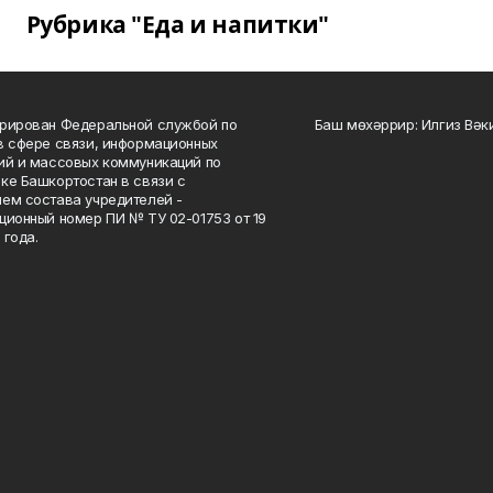
Рубрика "Еда и напитки"
рирован Федеральной службой по
Баш мөхәррир: Илгиз Вә
в сфере связи, информационных
ий и массовых коммуникаций по
ке Башкортостан в связи с
ем состава учредителей -
ционный номер ПИ № ТУ 02-01753 от 19
 года.