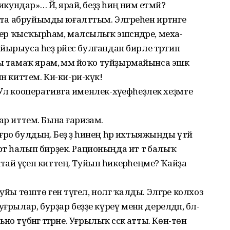
кундар»… Йә, ярай, беҙҙә һиңә нимә етмәй?
вта абруйым­ды юғалт­тым. Элгәреһен иртән­ге
п бер ҡысҡырһам, малсылыҡ эшсәндәре, меха­
 Айырыуса һеҙ рәйес булғандан бирле тәртип
ы тамаҡ ярам, әммә йоҡо туй­ҙырмайынса эшкә
ин киттем. Ки-ки-ри-күк!
е. Ул кооперативта именлек-хәүефһеҙлек хеҙмәте
арар иттем. Бына ға­ризам.
тоғро булдың. Беҙ ҙә һинең һәр ихтыяжыңды үтәй
т һалып бирҙек. Рацио­ныңда ит тә балыҡ
ай үҫеп киттең. Туйып һикерә­һеңме? Ҡайҙа
уйы төштө генә тү­гел, нолгә ҡалды. Элгәре колхоз
ғрылар, бурҙар беҙҙе күреү менән дерелдәп, бәл­
но түбәнгә тәгәрәне. Уғрылыҡ сәскә атты. Көн-төн