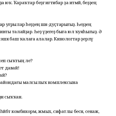
а юҡ. Ҡараҡтар беҙгә иғтибар ҙа итмәй, беҙҙең
бар уғрылар һеҙҙең әшнә-дуҫтарығыҙ. Һеҙҙең
ты талайҙар. Һеҙ үҙегеҙ быға юл ҡуяһығыҙ. Ә
шкә баш ҡалаға алалар. Кинологтар әҙерләү
килеп сыҡтың әле?
ет давай!
ай?
ше райондағы малсылыҡ комплексына
ҙән сыҡҡан.
 һәйбәт комби­корм, жмых, сифатлы бесән, сенаж,