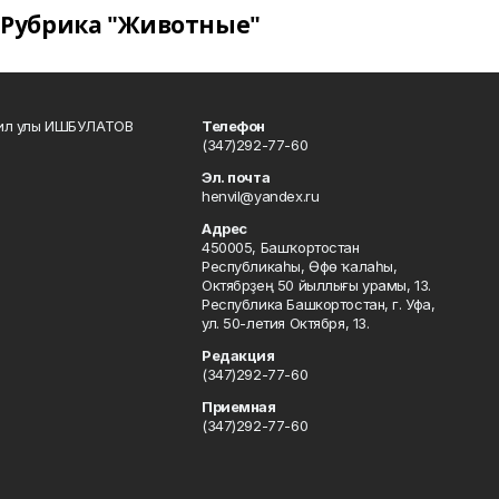
Рубрика "Животные"
кил улы ИШБУЛАТОВ
Телефон
(347)292-77-60
Эл. почта
henvil@yandex.ru
Адрес
450005, Башҡортостан
Республикаһы, Өфө ҡалаһы,
Октябрҙең 50 йыллығы урамы, 13.
Республика Башкортостан, г. Уфа,
ул. 50-летия Октября, 13.
Редакция
(347)292-77-60
Приемная
(347)292-77-60