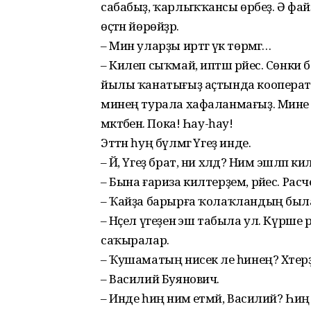
сабабыҙ, ҡарлыҡҡансы өрәбеҙ. Ә файҙ
өҫтән йөрөйҙәр.
– Мин уларҙы иртәгә үк төр­мәгә…
– Килеп сыҡмай, иптәш рә­йес. Сөнки 
йылы ҡанатығыҙ аҫтында кооператив
минең турала хафаланмағыҙ. Мине э
мәктәбенә. Пока! Һау-һау!
Эттән һуң бүлмәгә Үгеҙ инде.
– Йә, Үгеҙ брат, ни хәлдә? Нимә эшләп 
– Бына ғариза килтерҙем, рәйес. Расч
– Ҡайҙа барырға ҡолаҡландың был
– Нәҫел үгеҙенә эш табыла ул. Күр
саҡыралар.
– Ҡушаматың нисек әле һи­нең? Хәтер
– Василий Буянович.
– Инде һиңә нимә етмәй, Василий? Һиңә