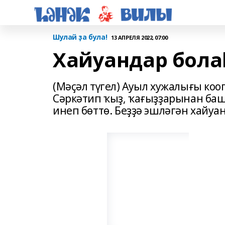
Шулай ҙа була!
13 АПРЕЛЯ 2022, 07:00
Хайуандар бол
(Мәҫәл түгел) Ауыл хужалығы ко
Сәркәтип ҡыҙ, ҡағыҙҙарынан баш
инеп бөттө. Беҙҙә эшләгән хай­уа