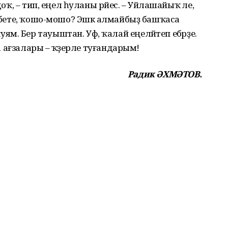
доҡ, – тип, еңел һуланы рәйес. – Уйлашайыҡ әле,
е-бете, ҡошо-мошо? Эшкә алмайбыҙ башҡаса
м. Бер тауыштан. Уф, ҡалай еңеләйтеп ебәрҙе.
ара ағзалары – ҡәҙерле туғандарым!
Радик ӘХМӘТОВ.