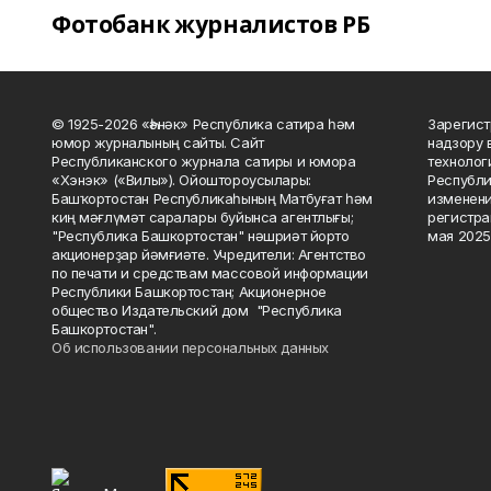
Фотобанк журналистов РБ
© 1925-2026 «Һәнәк» Республика сатира һәм
Зарегист
юмор журналының сайты. Сайт
надзору 
Республиканского журнала сатиры и юмора
технолог
«Хэнэк» («Вилы»). Ойоштороусылары:
Республи
Башҡортостан Республикаһының Матбуғат һәм
изменени
киң мәғлүмәт саралары буйынса агентлығы;
регистра
"Республика Башкортостан" нәшриәт йорто
мая 2025
акционерҙар йәмғиәте. Учредители: Агентство
по печати и средствам массовой информации
Республики Башкортостан; Акционерное
общество Издательский дом "Республика
Башкортостан".
Об использовании персональных данных