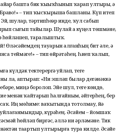
йҙар башта бик ҡыҙыҡһынып ҡарап ултырҙы, ә
Браво!» – тип ҡысҡырыша башланы. Күп итеп
й, шулар, тәртипһеҙҙәр инде, ҡул сабып
тырып сығып тай­ҙылар. Шулай ҙа күңел төшмәне,
гә һөйләшеп, таралыштыҡ.
әсәй! Өләсәйемдең тауарын алғанһың бит әле, ә
нса теймәгеҙ!» – тип өйрәтәһең. Һиҙеп ҡалып,
мға күлдәк тектерергә уйлап, теге
ны ла, аптырап: «Ни эшләп былар дегәнәккә
бәрҙе, миңә боролоп. Эйе шул, теге көндө,
ние менән ҡайтарып һалғайным, әйтерһең, бер
ясаҡ. Иң мөһиме: ваҡытында тотолмау, йә
п уйлағанмындыр, күрәһең. Әсәйем – йомшаҡ
әсмәй һөйләп биргәс, әллә ни әрләмәне. Тик
әктән таҙартып ултырырға тура килде. Әсәйҙе