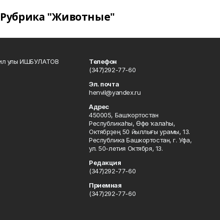
Рубрика "Животные"
кил улы ИШБУЛАТОВ
Телефон
(347)292-77-60
Эл. почта
henvil@yandex.ru
Адрес
450005, Башҡортостан
Республикаһы, Өфө ҡалаһы,
Октябрҙең 50 йыллығы урамы, 13.
Республика Башкортостан, г. Уфа,
ул. 50-летия Октября, 13.
Редакция
(347)292-77-60
Приемная
(347)292-77-60