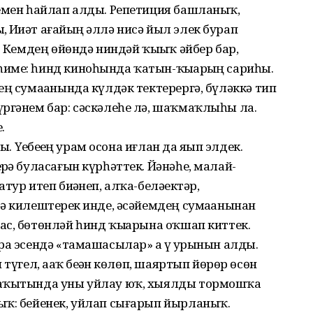
семен һайлап алды. Репетиция башланыҡ,
Иҙиәт ағайҙың әллә нисә йыл элек бурап
. Кемдең өйөндә ниндәй ҡыҙыҡ әйбер бар,
име: һинд киноһында ҡатын-ҡыҙҙарҙың сариһы.
ең сумаҙанында күлдәк тектерергә, бүләккә тип
үргәнем бар: cәскәлеһе лә, шаҡмаҡлыһы ла.
.
. Үҙебеҙҙең урам осона иғлан да яҙып элдек.
ҙә буласағын күр­һәттек. Йәнәһе, малай-
ур итеп биҙәнеп, алҡа-беләҙектәр,
ә килештерҙек инде, әсәйемдең сумаҙанынан
с, бөтөнләй һинд ҡыҙҙарына оҡшап киттек.
ра эсендә «тамашасылар» ҙа үҙ урынын алды.
түгел, аҙаҡ беҙҙән көлөп, шаяртып йөрөр өсөн
 ваҡытында уны уйлау юҡ, хыялды тормошҡа
ыҡ: бейенек, уйлап сығарып йырланыҡ.