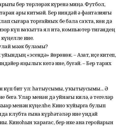
арығыҙ бер төрлөрәк күренә миңә. Футбол,
рҙан ары китмәй. Бер ниндәй ҙә фантазияғыҙ
уйлап сығара торғайныҡ беҙ бала саҡта, көн дә
зор күп ваҡытта ял итә, компьютер тигәндең
 күңелле ине.
шулай мәҙәк буламы?
уйындың «эсендә» йөрөнөк. – Азат, иҫе китеп,
ндәйҙер яңылыҡ көтә ине, буғай. – Бер тарих
ын күп бит ул: һатыусымы, уҡытыусымы... Ә
не беҙгә. Улар менән дә уйнағы килә, ә тегеләр
ҡыҙҙар менән күңелһеҙ. Кино ҡуйырға булып
лда клубта ғына күрһәтәләр ине ундай
ы. Киноһын ҡарағас, бер-ике аҙна геройҙарын