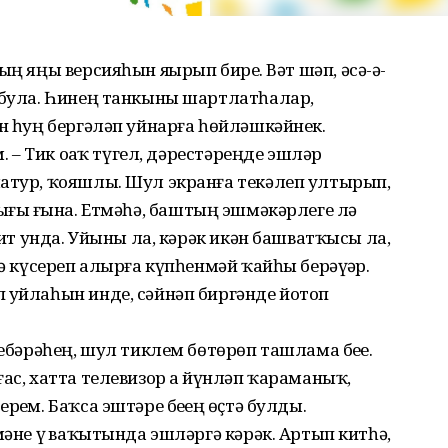
ң яңы версияһын яҙҙырып бирҙе. Вәт шәп, әсә-ә-
а була. Һинең танкыны шартлатһалар,
ән һуң бергәләп уйнарға һөйләшкәйнек.
м. – Тик оҙаҡ түгел, дәрестәреңде эшләр
матур, ҡояшлы. Шул экранға текәлеп ултырып,
оҙа­һығыҙ ғына. Етмәһә, баштың эшмәкәрлеге лә
 бит унда. Уйыны ла, кәрәк икән башватҡысы ла,
лә күсереп алырға күпһенмәй ҡайһы берәүҙәр.
 уйлаһын инде, сәйнәп биргәнде йотоп
ебәрәһең, шул тиклем бөтөрөп ташлама беҙҙе.
ас, хатта телевизор ҙа йүнләп ҡараманыҡ,
ҙем. Баҡса эштәре беҙҙең өҫтә булды.
мәне үҙ ваҡытында эшләргә кәрәк. Артып китһә,