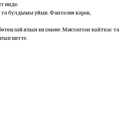
т инде.
» та булдымы уйын. Фантазия кәрәк,
а бөтөнләй яҡын килмәне. Мәктәптән ҡайтҡас та
ғып китте.