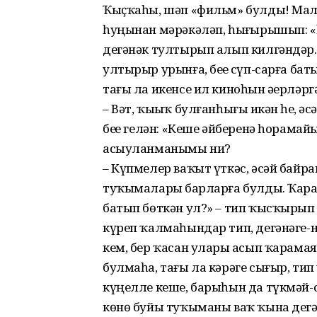
Ҡыҫҡаһы, шәп «фильм» булды! Мала
һуңынан мәрәкәләп, һыҙғырышып: «
дегәнәк тултырып алып килгәндәр. Э
ултырыр урынға, беҙҙе сүп-сарға ба
тағы ла икенсе ил киноһын әҙерләр
– Вәт, ҡыҙыҡ булғанһығыҙ икән һеҙ, 
беҙҙе гелән: «Кеше әйберенә һорамайы
асыуланманымы ни?
– Күпмелер ваҡыт үткәс, әсәй байра
туҡымаларҙы барларға булды. Ҡара
батып бөткән ул?» – тип ҡысҡырып е
күреп ҡал­маһындар тип, дегәнәге-
кем, бер ҡасан уларҙы асып ҡарама
булмаһа, тағы ла кәрәге сығыр, ти
күңелле кеше, барыһын да түкмәй-с
көнө буйы туҡыманы ваҡ ҡына дегән