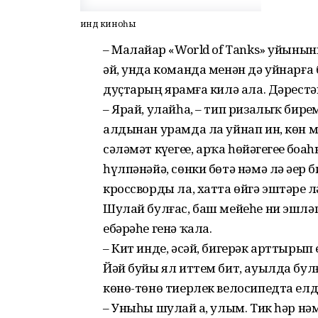
Һинд киноһы
– Малайҙар «World of Тanks» уйыныны
әй, унда команда менән дә уйнарғ
дуҫтарың ярҙамға килә ала. Дәрест
– Ярай, улайһа, – тип ризалыҡ бирҙе
алдынан урамда ла уйнап ин, көн 
сәләмәт күҙегеҙҙе, арҡа һөйәгегеҙҙе б
һүлпәнәйә, сөнки бөтә нәмә лә әҙер
кроссворды ла, хатта өйгә эштәрҙе 
Шулай булғас, баш мейеһе ни эшләп
ебәрәһе генә ҡала.
– Кит инде, әсәй, бигерәк арттырып 
Йәй буйы ял иттем бит, ауылда булғ
көнө-төнө тиерлек велосипедта елдер
– Уныһы шулай ҙа, улым. Тик һәр нә