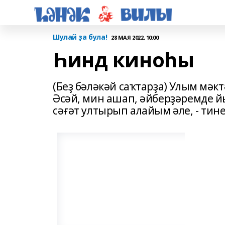
Шулай ҙа була!
28 МАЯ 2022, 10:00
Һинд киноһы
(Беҙ бәләкәй саҡтарҙа) Улым мәк
Әсәй, мин ашап, әйберҙәремде 
сәғәт ултырып алайым әле, - тине