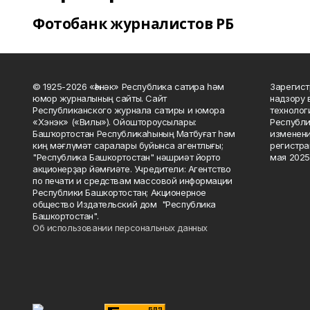
Фотобанк журналистов РБ
© 1925-2026 «Һәнәк» Республика сатира һәм
Зарегист
юмор журналының сайты. Сайт
надзору 
Республиканского журнала сатиры и юмора
технолог
«Хэнэк» («Вилы»). Ойоштороусылары:
Республи
Башҡортостан Республикаһының Матбуғат һәм
изменени
киң мәғлүмәт саралары буйынса агентлығы;
регистра
"Республика Башкортостан" нәшриәт йорто
мая 2025
акционерҙар йәмғиәте. Учредители: Агентство
по печати и средствам массовой информации
Республики Башкортостан; Акционерное
общество Издательский дом "Республика
Башкортостан".
Об использовании персональных данных