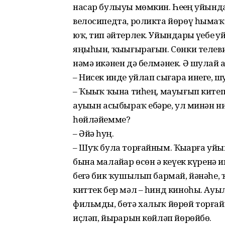
насар булыуы мөмкин. Һеҙҙең уйынд
велосипедта, роликта йөрөү һымаҡта
юҡ, тип әйтерлек. Уйындарҙы үҙебеҙ 
яңыһын, ҡыҙығырағын. Сөнки телеви
нәмә икәнен дә белмәнек. Ә шулай ҙа
– Нисек инде уйлап сығара инегеҙ, 
– Ҡыҙыҡ ҡына тиһең, мауығып китеп 
ауыҙын асыбыраҡ ебәрҙе, ул минән ни
һөйләйемме?
– Әйҙә һуң.
– Шуҡ була торғайным. Ҡыҙҙарға уй
бына малайҙар өсөн әҙ кеүек күренә и
беҙгә бик ҡушылып бармай, йәнәһе, 
киттек бер мәл – һинд киноһы. Ауы
фильмды, бөтә халыҡ йөрөй торғайн
иҫләп, йырҙарын көйләп йөрөйбөҙ.