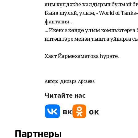
яңы күлдәкһеҙ ҡалдырып булмай би
Бына шулай, улым, «World of Тanks
фантазия…
... Икенсе көндө улым компьютер­ғ
иптәштәре менән тышта уйнарға сы
Хаят Йәрмөхәмәтова һүрәте.
Автор:
Дилара Арсаева
Читайте нас
Партнеры