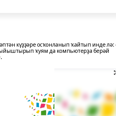
тәптән күҙҙәре осҡонланып ҡайтып инде лә: 
йыйыштырып ҡуям да компьютерҙа берәй
.