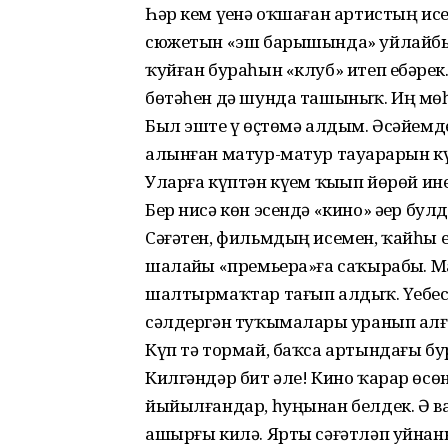
Һәр кем үҙенә оҡшаған артистың и
сюжетын «эш барышында» уйлайбыҙ, 
ҡуйған бураһын «клуб» итеп ебәрҙек
бөтәһен дә шунда ташыныҡ. Иң мөһ
Был эште үҙ өҫтөмә алдым. Әсәйемд
алынған матур-матур тауарҙарын к
Уларға күптән күҙем ҡыҙып йөрөй ине
Бер нисә көн эсендә «кино» әҙер булды
Сәғәтен, фильмдың исемен, ҡайһы ер
шалайҙы «премьера»ға саҡырабыҙ. Мат
шалтырмаҡтар тағып алдыҡ. Үҙебеҙс
сәлдергән туҡымаларҙы уранып алға
Күп тә тормай, баҡса артындағы бу
Килгәндәр бит әле! Кино ҡарар өсөн 
йыйыл­ғандар, һуңынан белдек. Ә
ашырғы килә. Ярты сәғәтләп уйнан