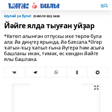
Шулай ҙа була!
25 ИЮЛЯ 2022, 04:00
Йәйге ялда тыуған уйҙар
*Көтөп алынған отпускы ике төрлө була
ала: йә диңгеҙ ярында, йә баҡсала.*Әгәр
ҡатын-ҡыҙ ҡапыл ғына йүгерә һәм асыға
башланы икән, тимәк, өс көндән йәйге
ялы башлана.