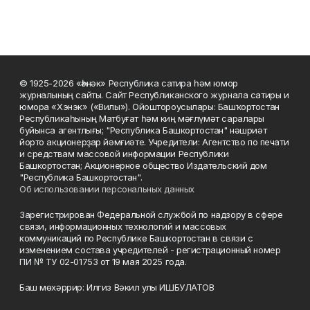
© 1925-2026 «Һәнәк» Республика сатира һәм юмор
журналының сайты. Сайт Республиканского журнала сатиры и
юмора «Хэнэк» («Вилы»). Ойоштороусылары: Башҡортостан
Республикаһының Матбуғат һәм киң мәғлүмәт саралары
буйынса агентлығы; "Республика Башкортостан" нәшриәт
йорто акционерҙар йәмғиәте. Учредители: Агентство по печати
и средствам массовой информации Республики
Башкортостан; Акционерное общество Издательский дом
"Республика Башкортостан".
Об использовании персональных данных
Зарегистрирован Федеральной службой по надзору в сфере
связи, информационных технологий и массовых
коммуникаций по Республике Башкортостан в связи с
изменением состава учредителей - регистрационный номер
ПИ № ТУ 02-01753 от 19 мая 2025 года.
Баш мөхәррир: Илгиз Вәкил улы ИШБУЛАТОВ