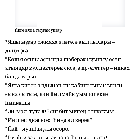
Йәйге ялда тыуған уйҙар
*Яҡшы ҡыҙҙар ожмахҡа эләгә, ә аҡыллылары –
диңгеҙгә.
*Көньяҡ ҡояшы аҫтында шәберәк ҡыҙыныу өсөн
ҡатындар күлдәктәрен сисә, ә ир-егеттәр – никах
балдаҡтарын.
*Ялға китер алдынан эш кабинетынан ҡырын
ғына сыҡтым, киң йылмайыуым ишеккә
һыйманы.
*Эй, мәл, туҡтал! Һин бит минең отпускым...
*Иң шәп диагноз: “һиңә ял кәрәк”
*Йәй – яуапһыҙлыҡ осоро.
*Һинһеҙ ҙә донъя әйләнә, һыпырт ялға!