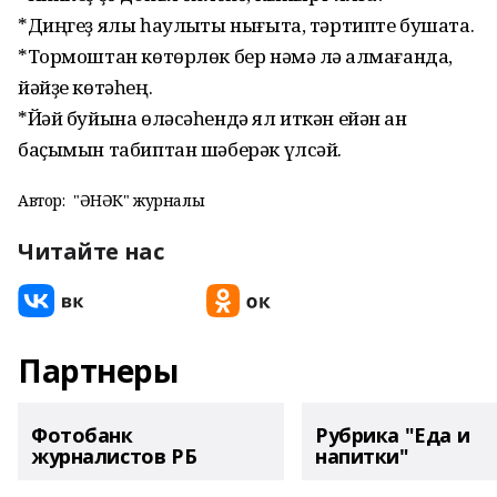
*Диңгеҙ ялы һаулыҡты нығыта, тәртипте бушата.
*Тормоштан көтөрлөк бер нәмә лә ҡалмағанда,
йәйҙе көтәһең.
*Йәй буйына өләсәһендә ял иткән ейән ҡан
баҫымын табиптан шәберәк үлсәй.
Автор:
"ҺӘНӘК" журналы
Читайте нас
Партнеры
Фотобанк
Рубрика "Еда и
журналистов РБ
напитки"