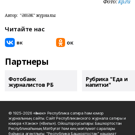
Фото:
kp.ru
Автор:
"ҺӘНӘК" журналы
Читайте нас
Партнеры
Фотобанк
Рубрика "Еда и
журналистов РБ
напитки"
© 1925-2026 «Һәнәк» Республика сатира һәм юмор
журналының сайты. Сайт Республиканского журнала сатиры и
юмора «Хэнэк» («Вилы»). Ойоштороусылары: Башҡортостан
Республикаһының Матбуғат һәм киң мәғлүмәт саралары
буйынса агентлығы; "Республика Башкортостан" нәшриәт