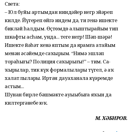
Света:
– Юл буйы артымдан ниндәй­ҙер негр эйәреп
килде. Йүгереп өйгә индем дә, тиҙ генә ишекте
бикләй һалдым. Өҫтөмдө алыштырайым тип
шкафты асһам, унда... теге негр! Шәп-шәрә!
Ишекте йәһәт кенә яптым да ярҙамға атайым
менән әсәйемде саҡыр­ҙым. “Нимә эшләп
тораһығыҙ? По­лиция саҡырығыҙ!” – тим. Са­
ҡырҙылар, тик күк форма­лы­ларҙы түгел, ә аҡ
халатлыларҙы. Иртән дауаханала күҙҙәремде
астым...
Шунан бирле бәшмәкте ауы­ҙы­быҙға яҡын да
килтергәнебеҙ юҡ.
М. ХӘБИРОВ.