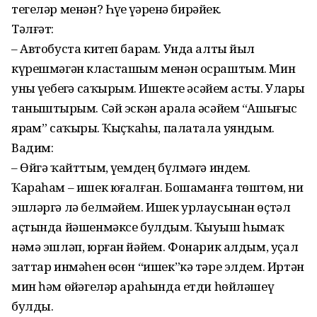
тегеләр ме­нән? Һүҙҙе үҙҙәренә бирәйек.
Тәлғәт:
– Автобуста китеп барам. Унда алты йыл
күрешмәгән класташым менән осраштым. Мин
уны үҙебеҙгә саҡырҙым. Ишекте әсә­йем асты. Уларҙы
таныштыр­ҙым. Сәй эскән арала әсәйем “Ашы­ғыс
ярҙам” саҡырҙы. Ҡыҫ­ҡаһы, палатала уяндым.
Вадим:
– Өйгә ҡайттым, үҙемдең бүл­мәгә индем.
Ҡараһам – ишек юғалған. Бошаманға төштөм, ни
эшләргә лә белмәйем. Ишек урлаусынан өҫтәл
аҫтында йәшен­мәксе булдым. Ҡыуыш һымаҡ
нәмә эшләп, юрған йәйҙем. Фонарик алдым, уҫал
заттар ин­мәһен өсөн “ишек”кә тәре элдем. Иртән
мин һәм өйҙәгеләр ара­һында етди һөйләшеү
булды.