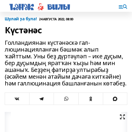
Шулай ҙа була!
24 АВГУСТА 2022, 08:00
Күстәнәс
Голландиянан күстәнәскә гал­
люцинацияланған бәшмәк алып
ҡайттым. Уны беҙ дүртәү­ләп – ике дуҫым,
бер дуҫымдың ярат­ҡан ҡыҙы һәм мин
ашаныҡ. Беҙ­ҙең фатирҙа ултырабыҙ
(әсәйем менән атайым дачаға киткәйне)
һәм галлюцинация башланғанын көтәбеҙ.