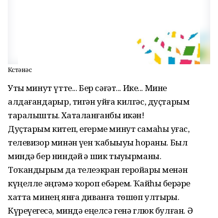
Күстәнәс
Утыҙ минут үтте... Бер сәғәт... Ике... Мине
алдағандар­ҙыр, тигән уйға килгәс, дуҫтарым
таралышты. Хаталанғанбыҙ икән!
Дуҫтарым китеп, егерме минут самаһы уҙғас,
телевизор минән үҙен ҡабыҙыуҙы һораны. Был
миндә бер ниндәй ҙә шик тыу­ҙыр­маны.
Тоҡандырҙым да телеэкран геройҙары менән
күңел­ле әңгәмә ҡороп ебәрҙем. Ҡайһы берҙәре
хатта минең янға ди­ванға төшөп ултырҙы.
Күреүегеҙсә, миндә еңелсә генә глюк булған. Ә