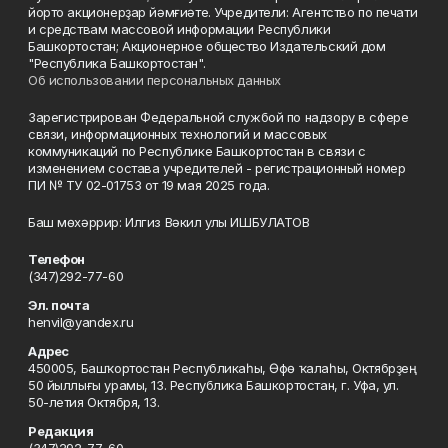
йорто акционерҙар йәмғиәте. Учредители: Агентство по печати
и средствам массовой информации Республики
Башкортостан; Акционерное общество Издательский дом
"Республика Башкортостан".
Об использовании персональных данных
Зарегистрирован Федеральной службой по надзору в сфере
связи, информационных технологий и массовых
коммуникаций по Республике Башкортостан в связи с
изменением состава учредителей - регистрационный номер
ПИ № ТУ 02-01753 от 19 мая 2025 года.
Баш мөхәррир: Илгиз Вәкил улы ИШБУЛАТОВ
Телефон
(347)292-77-60
Эл. почта
henvil@yandex.ru
Адрес
450005, Башҡортостан Республикаһы, Өфө ҡалаһы, Октябрҙең
50 йыллығы урамы, 13. Республика Башкортостан, г. Уфа, ул.
50-летия Октября, 13.
Редакция