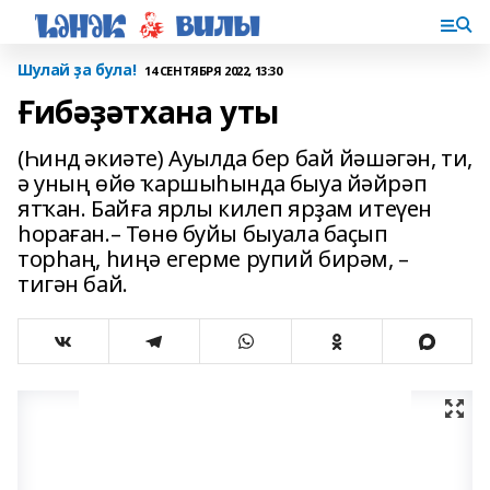
Шулай ҙа була!
14 СЕНТЯБРЯ 2022, 13:30
Ғибәҙәтхана уты
(Һинд әкиәте) Ауылда бер бай йәшәгән, ти,
ә уның өйө ҡаршыһында быуа йәйрәп
ятҡан. Байға ярлы килеп ярҙам итеүен
һораған.– Төнө буйы быуала баҫып
торһаң, һиңә егерме рупий бирәм, –
тигән бай.