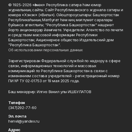
© 1925-2026 «Һәнәк» Республика сатира һәм юмор
журналының сайты. Сайт Республиканского журнала сатиры и
юмора «Хэнэк» («Вилы»). Ойоштороусылары: Башҡортостан
Республикаһының Матбуғат һәм киң мәғлүмәт саралары
буйынса агентлығы; "Республика Башкортостан" нәшриәт
йорто акционерҙар йәмғиәте. Учредители: Агентство по печати
и средствам массовой информации Республики
Башкортостан; Акционерное общество Издательский дом
"Республика Башкортостан".
Об использовании персональных данных
Зарегистрирован Федеральной службой по надзору в сфере
связи, информационных технологий и массовых
коммуникаций по Республике Башкортостан в связи с
изменением состава учредителей - регистрационный номер
ПИ № ТУ 02-01753 от 19 мая 2025 года.
Баш мөхәррир: Илгиз Вәкил улы ИШБУЛАТОВ
Телефон
(347)292-77-60
Эл. почта
henvil@yandex.ru
Адрес