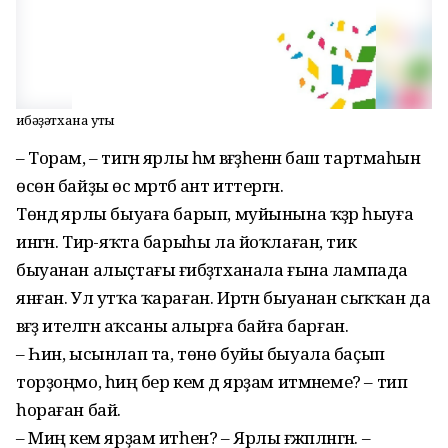
Ғибәҙәтхана уты
– Торам, – тигән ярлы һәм вәғәҙә­һенән баш тартмаһын
өсөн байҙы өс мәртәбә ант иттергән.
Төндә ярлы быуаға барып, муйынына ҡәҙәр һыуға
ингән. Тирә-яҡта барыһы ла йоҡлаған, тик
быуанан алыҫтағы ғибәҙәтханала ғына лампада
янған. Ул утҡа ҡараған. Иртән быуанан сыҡҡан да
вәғәҙә ителгән аҡсаны алырға байға барған.
– Һин, ысынлап та, төнө буйы быуала баҫып
торҙоңмо, һиңә бер кем дә ярҙам итмәнеме? – тип
һораған бай.
– Миңә кем ярҙам итһен? – Ярлы ғәжәпләнгән. –