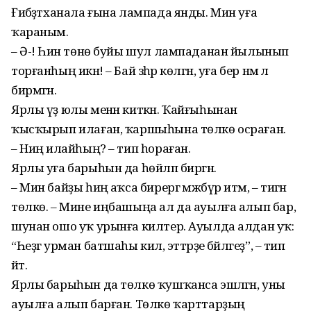
Ғибәҙәтханала ғына лампада янды. Мин уға
ҡараным.
– Ә-ә! Һин төнө буйы шул лампаданан йылынып
торғанһың икән! – Бай зәһәр көлгән, уға бер нәмә лә
бирмәгән.
Ярлы үҙ юлы менән киткән. Ҡайғы­һынан
ҡысҡырып илаған, ҡаршыһына төлкө осраған.
– Ниңә илайһың? – тип һораған.
Ярлы уға барыһын да һөйләп биргән.
– Мин байҙы һиңә аҡса бирергә мәжбүр итәм, – тигән
төлкө. – Мине иңба­шыңа ал да ауылға алып бар,
шунан ошо уҡ урынға килтер. Ауылда алдан уҡ:
“Һеҙгә урман батшаһы килә, эттәрҙе бәйләгеҙ”, – тип
әйт.
Ярлы барыһын да төлкө ҡушҡанса эшләгән, уны
ауылға алып барған. Төлкө ҡарттарҙың