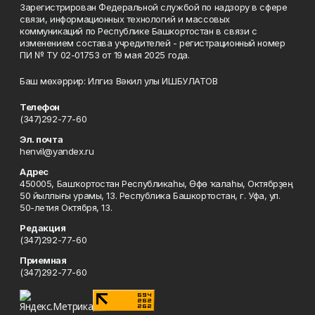
Зарегистрирован Федеральной службой по надзору в сфере
связи, информационных технологий и массовых
коммуникаций по Республике Башкортостан в связи с
изменением состава учредителей - регистрационный номер
ПИ № ТУ 02-01753 от 19 мая 2025 года.
Баш мөхәррир: Илгиз Вәкил улы ИШБУЛАТОВ
Телефон
(347)292-77-60
Эл. почта
henvil@yandex.ru
Адрес
450005, Башҡортостан Республикаһы, Өфө ҡалаһы, Октябрҙең
50 йыллығы урамы, 13. Республика Башкортостан, г. Уфа, ул.
50-летия Октября, 13.
Редакция
(347)292-77-60
Приемная
(347)292-77-60