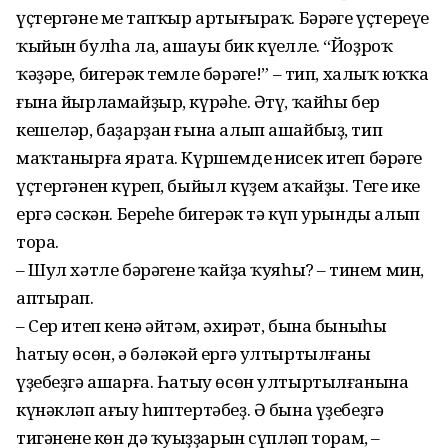
үҫтергәне мең тапҡыр артығыраҡ. Бәрәңге үҫтереүе
ҡыйын булһа ла, ашауы бик күңелле. “Йоҙроҡ
ҡәҙәре, бигерәк темле бәрәңге!” – тип, халыҡ юҡҡа
ғына йырламайҙыр, күрәһең. Әтү, ҡайһы бер
кешеләр, баҙарҙан ғына алып ашайбыҙ, тип
маҡтанырға ярата. Күршемдең нисек итеп бәрәң­ге
үҫтергәнен күреп, быйыл күҙем аҡайҙы. Теге ике
ергә сәскән. Береһе бигерәк тә күп урынды алып
тора.
– Шул хәтле бәрәңгене ҡайҙа ҡуяһың? – тинем мин,
аптырап.
– Сер итеп кенә әйтәм, әхирәт, бы­на быныһы
һатыу өсөн, ә бәләкәй ергә ултыртылғаны
үҙебеҙгә ашарға. Һатыу өсөн ултыртыл­ғанына
күнәк­ләп ағыу һиптер­тә­беҙ. Ә бына үҙебеҙгә
тигәне­нең көн дә ҡуңыҙҙарын сүпләп торам, –