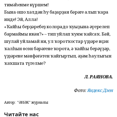
тимәһенме күршем!
Бына ошо хәлдән һуң баҙар­ҙан бәрәңге алып ҡара
инде! Эй, Алла!
«Ҡайһы берҙәребеҙ колорадо ҡуңыҙына әүерелеп
бармаймы икән?» – тип уйлап ҡуям ҡайсаҡ. Бәй,
шулай уйламай ни, ул ҡоротҡостар үҙҙәре иҫән
ҡалһын өсөн бәрәңгене ҡорота, ә ҡайһы берәүҙәр,
үҙҙәренең мән­фәғәтен ҡайғыртып, әҙәм һаулығын
ҡаҡшата түгелме?
Л. РАЯНОВА.
Фото:
Яндекс Дзен
Автор:
"ҺӘНӘК" журналы
Читайте нас