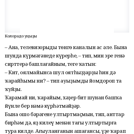
Колорадо ҡуңыҙы
– Ана, телевизорыңдың төнгө каналын ас әле. Бына
шунда күрмәгәнеңде күрер­һең, – тип, мин эре генә
сирттерә башлағай­ным, теге ҡатын:
– Кит, оялмайынса шул оятһыҙ­ҙарҙы һин дә
ҡарайһыңмы ни? – тип ауыҙымды йомдороп та
ҡуйҙы.
Ҡарамай ни, ҡарайым, хәҙер бит шу­нан башҡа
йүнле бер нәмә күр­һәт­мәйҙәр.
Бына ошо бәрәңгене ултыртмаҫ­мын, тип, анттар
бирһәм дә, яҙ килеү менән тағы ултыртырға
тура килде. Ағыуланғанын ашағансы, үҙең ҡарап