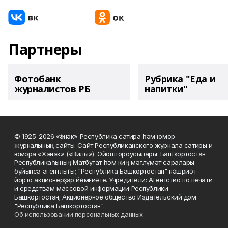
Партнеры
Фотобанк
Рубрика "Еда и
журналистов РБ
напитки"
© 1925-2026 «Һәнәк» Республика сатира һәм юмор
журналының сайты. Сайт Республиканского журнала сатиры и
юмора «Хэнэк» («Вилы»). Ойоштороусылары: Башҡортостан
Республикаһының Матбуғат һәм киң мәғлүмәт саралары
буйынса агентлығы; "Республика Башкортостан" нәшриәт
йорто акционерҙар йәмғиәте. Учредители: Агентство по печати
и средствам массовой информации Республики
Башкортостан; Акционерное общество Издательский дом
"Республика Башкортостан".
Об использовании персональных данных