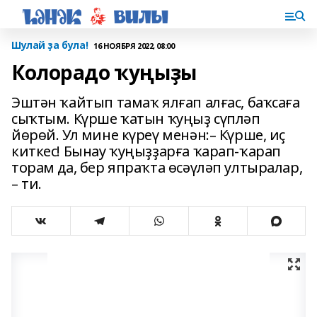
Шулай ҙа була!
16 НОЯБРЯ 2022, 08:00
Колорадо ҡуңыҙы
Эштән ҡайтып тамаҡ ялғап ал­ғас, баҡсаға
сыҡтым. Күрше ҡатын ҡуңыҙ сүпләп
йөрөй. Ул мине күреү менән:– Күрше, иҫ
киткес! Бынау ҡу­ңыҙҙарға ҡарап-ҡарап
торам да, бер япраҡта өсәүләп ултыралар,
– ти.