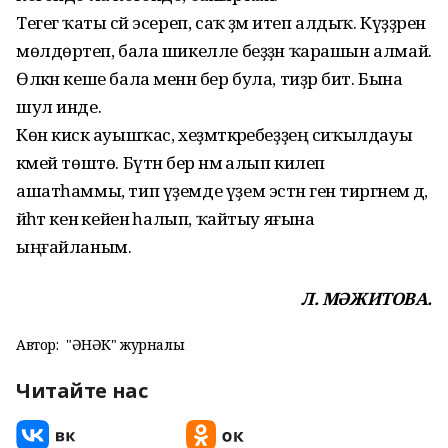
Тегегә ҡаты сәй эсереп, саҡ әҙәм итеп алдыҡ. Күҙҙәрен
мөл­дөрәтеп, бала шикелле беҙ­ҙән ҡарашын алмай.
Өлкән кеше бала менән бер була, тиҙәр бит. Бына
шул инде.
Көн кискә ауышҡас, хеҙмәт­кәребеҙҙең сиҡылдауы
кәмей төштө. Бүтән бер нәмә алып килеп
ашатһаммы, тип үҙемде үҙем эстән генә тиргәнем дә,
йәһәт кенә кейенә һалып, ҡайтыу яғына
ыңғайланым.
Л. МӘЖИТОВА.
Автор:
"ҺӘНӘК" журналы
Читайте нас