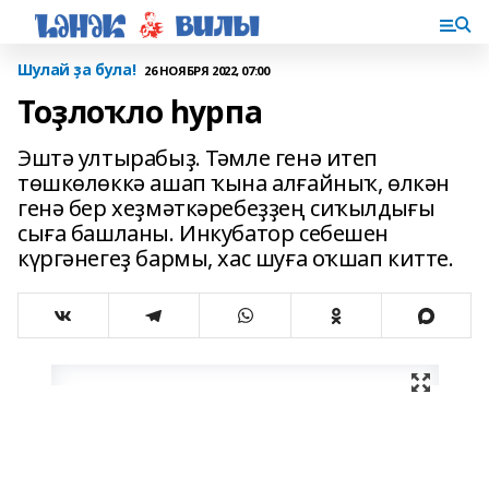
Шулай ҙа була!
26 НОЯБРЯ 2022, 07:00
Тоҙлоҡло һурпа
Эштә ултырабыҙ. Тәмле генә итеп
төшкөлөккә ашап ҡына алғайныҡ, өлкән
генә бер хеҙ­мәт­кәребеҙҙең сиҡылдығы
сыға баш­ланы. Инкубатор себешен
күргәнегеҙ бармы, хас шуға оҡ­шап китте.