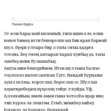
Тоҡлоҡло һурпа
Эт эсенә һары май килешмәй, тигән шикелле, өлкән
кешегә һимеҙ иттән бешерелгән аш бик ярап бармай
шул. Әҙерәк ултыра бирә лә тағы сиҡылдарға
тотона. Беҙ тегеңә аптырап ҡарап ҡуябыҙ ҙа, тағы
эшебеҙ менән булышабыҙ.
Ашты мин бешергәйнем. Итен мул ғына һалғас
тоҙлоҡло килеп сыҡҡан. Ғәҙәттә, бындай һурпа­ны
ауыл халҡы, ҡоротлап, борос­лап эсә. Шул аш
хеҙмәткәре­беҙҙең күңелеңә тейҙе лә ҡуйҙы. Уф,
Аллаҡайым, имен-аман ғына ҡотолһа ярар ине,
тип ҡурҡа ла төштөм. Етмәһә, икмәкһеҙ-ниһеҙ
һоғондо ла һоғондо, бахырҡай.