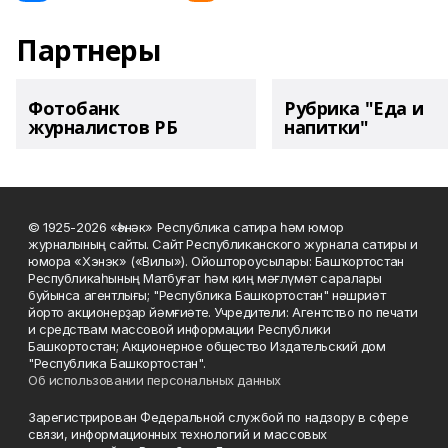
Партнеры
Фотобанк
Рубрика "Еда и
журналистов РБ
напитки"
© 1925-2026 «Һәнәк» Республика сатира һәм юмор
журналының сайты. Сайт Республиканского журнала сатиры и
юмора «Хэнэк» («Вилы»). Ойоштороусылары: Башҡортостан
Республикаһының Матбуғат һәм киң мәғлүмәт саралары
буйынса агентлығы; "Республика Башкортостан" нәшриәт
йорто акционерҙар йәмғиәте. Учредители: Агентство по печати
и средствам массовой информации Республики
Башкортостан; Акционерное общество Издательский дом
"Республика Башкортостан".
Об использовании персональных данных
Зарегистрирован Федеральной службой по надзору в сфере
связи, информационных технологий и массовых