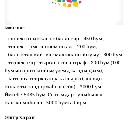
Балыҡ ҡап-ҡап
– эшлектән сыҡҡан өс балансир – 450 һум;
– тишек тәгәрмәс, шиномонтаж – 200 һум;
– балыҡтан ҡайтҡас машинаны йыуыу – 300 һум;
– тиҙлекте арттырған өсөн штраф – 200 һум (100
һумын протоколһыҙ үҙемдә ҡалдыр­ҙым);
– ҡатынға сепрәк-сапраҡ алыр­ға (ләпелдәп
ҡолаҡты тондор­маһын өсөн) – 3000 һум.
Йәмғеһе: 5485 һум. Сығымдар тулыһынса
ҡапланмаһа ла... 5000 һумға бирәм.
Эштәр харап