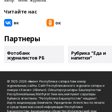
Автор:
"ҺӘНӘК" журналы
Читайте нас
Партнеры
Фотобанк
Рубрика "Еда и
журналистов РБ
напитки"
© 1925-2026 «Һәнәк» Республика сатира һәм юмор
журналының сайты. Сайт Республиканского журнала сатиры и
юмора «Хэнэк» («Вилы»). Ойоштороусылары: Башҡортостан
Республикаһының Матбуғат һәм киң мәғлүмәт саралары
буйынса агентлығы; "Республика Башкортостан" нәшриәт
йорто акционерҙар йәмғиәте. Учредители: Агентство по печати
и средствам массовой информации Республики
Башкортостан; Акционерное общество Издательский дом