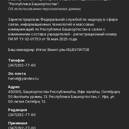
"Республика Башкортостан".
Об использовании персональных данных
Зарегистрирован Федеральной службой по надзору в сфере
связи, информационных технологий и массовых
коммуникаций по Республике Башкортостан в связи с
изменением состава учредителей - регистрационный номер
ПИ № ТУ 02-01753 от 19 мая 2025 года.
Баш мөхәррир: Илгиз Вәкил улы ИШБУЛАТОВ
Телефон
(347)292-77-60
Эл. почта
henvil@yandex.ru
Адрес
450005, Башҡортостан Республикаһы, Өфө ҡалаһы, Октябрҙең
50 йыллығы урамы, 13. Республика Башкортостан, г. Уфа, ул.
50-летия Октября, 13.
Редакция
(347)292-77-60
Приемная
(347)292-77-60