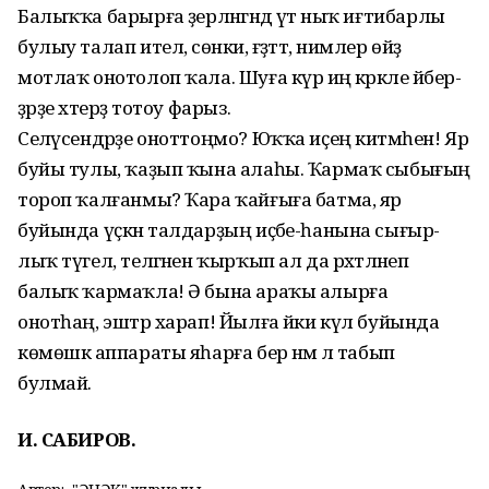
Балыҡҡа барырға әҙерлән­гәндә үтә ныҡ иғтибарлы
булыу талап ителә, сөнки, ғәҙәттә, ни­мәлер өйҙә
мотлаҡ онотолоп ҡа­ла. Шуға күрә иң кәрәкле әй­бер­
ҙәрҙе хәтерҙә тотоу фарыз.
Селәүсендәрҙе оноттоңмо? Юҡҡа иҫең китмәһен! Яр
буйы тулы, ҡаҙып ҡына алаһы. Ҡармаҡ сыбығың
тороп ҡалғанмы? Ҡара ҡайғыға батма, яр
буйында үҫкән талдарҙың иҫәбе-һанына сығыр­
лыҡ түгел, теләгәнен ҡырҡып ал да рәхәтләнеп
балыҡ ҡармаҡла! Ә бына араҡы алырға
онотһаң, эштәр харап! Йылға йәки күл буйында
көмөшкә аппараты яһарға бер нәмә лә табып
булмай.
И. САБИРОВ.