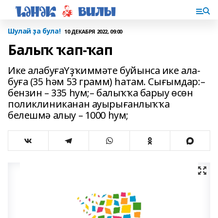
Шулай ҙа була!
10 ДЕКАБРЯ 2022, 09:00
Балыҡ ҡап-ҡап
Ике алабуғаҮҙҡиммәте буйынса ике ала­
буға (35 һәм 53 грамм) һатам. Сығымдар:–
бензин – 335 һум;– балыҡҡа барыу өсөн
поликлиниканан ауырығанлыҡҡа
белешмә алыу – 1000 һум;