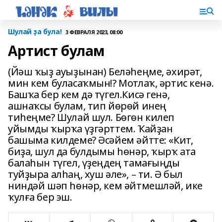
Шулай ҙа була!
3 ФЕВРАЛЯ 2023, 08:00
Артист булам
(Йәш ҡыҙ ауыҙынан) Беләһеңме, әхирәт,
мин кем бу­ласаҡмын!? Мотлаҡ, әртис кенә.
Башҡа бер кем дә түгел.Кисә генә,
ашнаҡсы булам, тип йөрөй инең
тиһеңме? Шулай шул. Бөгөн килеп
уйымды ҡырҡа үҙгәрт­тем. Ҡайҙан
башыма килдеме? Әсәйем әйтте: «Кит,
биҙа, шул да булдымы һөнәр, ҡырҡ ата
балаһын түгел, үҙеңдең тамағыңды
туйҙыра алһаң, хуш әле», – ти. Ә был
ниндәй шәп һөнәр, кем әйтмешләй, ике
ҡулға бер эш.