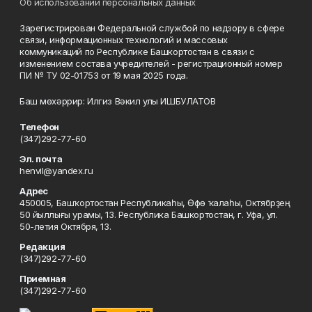
Об использовании персональных данных
Зарегистрирован Федеральной службой по надзору в сфере
связи, информационных технологий и массовых
коммуникаций по Республике Башкортостан в связи с
изменением состава учредителей - регистрационный номер
ПИ № ТУ 02-01753 от 19 мая 2025 года.
Баш мөхәррир: Илгиз Вәкил улы ИШБУЛАТОВ
Телефон
(347)292-77-60
Эл. почта
henvil@yandex.ru
Адрес
450005, Башҡортостан Республикаһы, Өфө ҡалаһы, Октябрҙең
50 йыллығы урамы, 13. Республика Башкортостан, г. Уфа, ул.
50-летия Октября, 13.
Редакция
(347)292-77-60
Приемная
(347)292-77-60