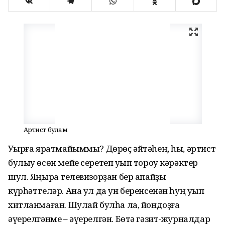
Артист булам
Уҡырға яратмайыммы? Дөрөҫ әйтәһең, һы, әртист
булыу өсөн мейе серетеп уҡып тороу кәрәктер
шул. Яңыраҡ телевизорҙан бер апайҙы
күрһәттеләр. Ана ул да ун беренсенән һуң уҡып
хитланмаған. Шулай булһа ла, йондоҙға
әүерелгәнме – әүерел­гән. Бөтә гәзит-журналдар