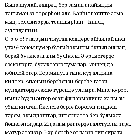
Бына шулай, әхирәт, бер заман апайыңды
танымай ҙа торорһоң әле. Ҡайһы гәзитте асма –
мин, теле­визорҙы тоҡандырһаң – һинең
ауылдашың.
О-о-о-о! Уларҙың тыуған көндәре ҡайһылай шәп
үтә! Әсәйем ғүмер буйы һауынсы булып эшләп,
берәй бүләк алғаны булһасы. Ә әртистәрҙе
сәскәләргә, бүләктәргә күмәләр. Минең дә
юбилей етер. Бер минутҡа ғына күҙ алдына
килтер. Апайың береһенән-береһе тәтәй
күлдәктәрҙә сәхнә түрендә ултыра. Мине күрер,
йылы һүҙен әйтер өсөн филар­монияға халыҡ зыҡ
ҡубып килгән. Йәслегә бергә йөрөгән тиңдәш­
тәрем, ауылдаштар, интернатта бер бүлмәлә
йәшәгән ҡыҙҙар. Иң алғы рәттәрҙә галстуклы таҙа,
матур ағайҙар. Һәр береһе ҡотларға тип сиратҡа