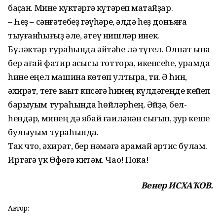
баҫҡан. Мине күктәргә күтәреп маҡтайҙар.
– Һеҙ – сәнғәтебеҙ гәүһәре, әлдә һеҙ донъяға
тыуғанһығыҙ әле, әтеү нишләр инек.
Бүләктәр тураһында әйтәһе лә түгел. Олпат ҡына
бер ағай фатир асҡысы тоттора, икенсеһе, урамда
һине еңел машина көтөп ултыра, ти. Ә һин,
әхирәт, теге ваҡыт кисәгә һинең күлдәгеңде кейеп
барыуым тураһында һөйләрһең. Әйҙә, бел­
һендәр, минең дә ябай ғаиләнән сығып, ҙур кеше
булыуым тураһында.
Так что, әхирәт, бер нәмәгә ҡа­рамай әртис булам.
Иртәгә үк Өфөгә китәм. Чао! Пока!
Венер ИСХАҠОВ.
Автор: