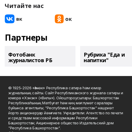
Читайте нас
Партнеры
Фотобанк
Рубрика "Еда и
журналистов РБ
напитки"
© 1925-2026 «Һәнәк» Республика сатира һәм юмор
журналының сайты. Сайт Республиканского журнала сатиры и
юмора «Хэнэк» («Вилы»). Ойоштороусылары: Башҡортостан
Республикаһының Матбуғат һәм киң мәғлүмәт саралары
буйынса агентлығы; "Республика Башкортостан" нәшриәт
йорто акционерҙар йәмғиәте. Учредители: Агентство по печати
и средствам массовой информации Республики
Башкортостан; Акционерное общество Издательский дом
"Республика Башкортостан".