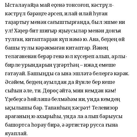
Ысталауайҙа май еҫенә тонсоғоп, кәстрүл-
кәстрүл бәрәңге әрсеп, илай-илай һуған
таҙартыу менән сағыштырғанда, был эшме ни
ул! Хәҙер бит шиғыр яҙыу­сылар менән донъя
тулған, ки­таптарҙан күп нәмә юҡ. Ана, беҙҙең өй
башы тулы кәрәкмәгән китаптар. Йәнең
теләгәненән берәр генә юл күсереп алып, арлы-
бирле урындарын үҙгәртһәң – ижад емеше
гатауай. Башыңды саҡ ҡына эшләтә белергә кәрәк.
Әсәйем, беҙҙең ауылдан да йүнле бер кеше
сыҡһын әле, ти. Дөрөҫ әйтә, мин кемдән кәм!
Үҙебеҙсә һөйләшә белмәһәм ни, унда кемдең
ҡыҫылышы бар. Тап­ҡанһың хәсрәт! Телевизор
ҡарағаның юҡ ахырыһы, унда ла алып барыусы
башҡортса һорау бирә, ә әртистәр русса ғына
яуаплай.