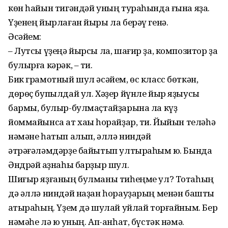
көн һайын тигәндәй уның тураһында ғына яҙа.
Үҙенең йырлаған йыры ла берәү генә.
Әсәйем:
– Лутсы үҙеңә йырсы ла, шағир ҙа, композитор ҙа
булырға кәрәк, – ти.
Бик грамотный шул әсәйем, өс класс бөткән,
дөрөҫ бупылдай ул. Хәҙер йүнле йыр яҙыусы
бармы, булыр-булмаҫтайҙарына ла күҙ
йоммайынса ат хаҡы һорайҙар, ти. Йыйын теләһә
нәмәне һатып алып, әллә ниндәй
әтрәғәләмдәрҙе байытып ултыраһым юҡ. Бында
Әндрәй ҡаҙ­наһы барҙыр шул.
Шиғыр яҙғаның булманы тиһеңме ул? Тотаһың
дә әллә ниндәй наҙан һорауҙарың менән башты
ҡаты­раһың. Үҙем дә шулай уйлай тор­ғайным. Бер
нәмәһе лә юҡ уның. Ап-анһат, бүстәк нәмә.