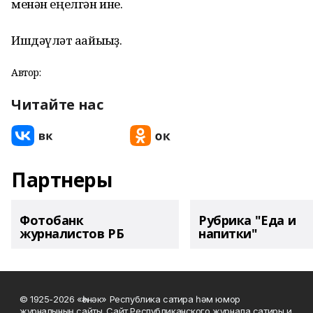
менән еңелгән ине.
Ишдәүләт ағайығыҙ.
Автор:
Читайте нас
Партнеры
Фотобанк
Рубрика "Еда и
журналистов РБ
напитки"
© 1925-2026 «Һәнәк» Республика сатира һәм юмор
журналының сайты. Сайт Республиканского журнала сатиры и