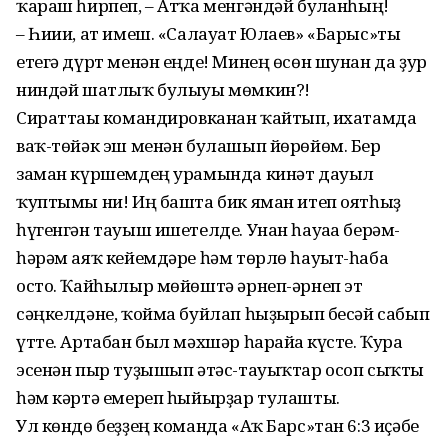
ҡараш һирпеп, – Атҡа менгәндәй булғанһың!
– Һиии, ат имеш. «Салауат Юлаев» «Барыс»ты
етегә дүрт менән еңде! Минең өсөн шунан да ҙур
ниндәй шатлыҡ булыуы мөмкин?!
Сираттағы командировканан ҡайтып, ихатамда
ваҡ-төйәк эш менән булашып йөрөйөм. Бер
заман күршемдең урамында кинәт дауыл
ҡуптымы ни! Иң башта бик яман итеп оятһыҙ
һүгенгән тауыш ишетелде. Унан һауаға берәм-
һәрәм аяҡ кейемдәре һәм төрлө һауыт-һаба
осто. Ҡайһылыр мөйөштә әрнеп-әрнеп эт
сәңкелдәне, ҡойма буйлап һыҙғырып бесәй сабып
үтте. Артабан был мәхшәр һарайға күсте. Ҡура
эсенән пыр туҙышып әтәс-тауыҡтар осоп сыҡты
һәм кәртә емереп һыйырҙар тулашты.
Ул көндө беҙҙең команда «Аҡ Барс»тан 6:3 иҫәбе