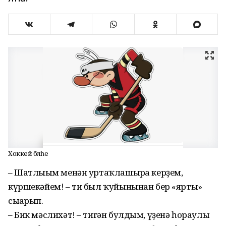
Хоккей бәләһе
– Шатлығым менән уртаҡлашырға керҙем,
күршекәйем! – ти был ҡуйынынан бер «ярты»
сығарып.
– Бик мәслихәт! – тигән булдым, үҙенә һораулы