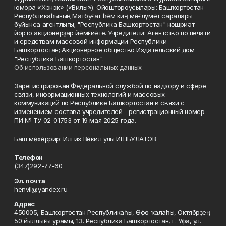
юмора «Хэнэк» («Вилы»). Ойоштороусылары: Башҡортостан
Республикаһының Матбуғат һәм киң мәғлүмәт саралары
буйынса агентлығы; "Республика Башкортостан" нәшриәт
йорто акционерҙар йәмғиәте. Учредители: Агентство по печати
и средствам массовой информации Республики
Башкортостан; Акционерное общество Издательский дом
"Республика Башкортостан".
Об использовании персональных данных
Зарегистрирован Федеральной службой по надзору в сфере
связи, информационных технологий и массовых
коммуникаций по Республике Башкортостан в связи с
изменением состава учредителей - регистрационный номер
ПИ № ТУ 02-01753 от 19 мая 2025 года.
Баш мөхәррир: Илгиз Вәкил улы ИШБУЛАТОВ
Телефон
(347)292-77-60
Эл. почта
henvil@yandex.ru
Адрес
450005, Башҡортостан Республикаһы, Өфө ҡалаһы, Октябрҙең
50 йыллығы урамы, 13. Республика Башкортостан, г. Уфа, ул.