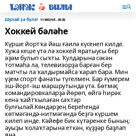
Шулай ҙа була!
11 ИЮНЯ , 05:05
Хоккей бәләһе
Күрше йортҡа йәш ғаилә күсенеп килде.
Хужа кеше үтә лә хоккей яратыусы бер
әҙәм булып сыҡты. Ҡулдарына сәкән
тотмаһа ла, телевизорҙа барған бер
матчты ла ҡалдырмайса ҡарап бара. Мин
үҙем спорт фанаты түгелмен. Бар ғүмерем
эш-йорт-эш маршрутында үтә. Бөтмәҫ
командировкаларҙа йөрөп, өйгә һирәк
кенә ҡайтҡылаған саҡтар
булғылай.Көндәрҙең береһендә
көтмәгәндә-нитмәгәндә беҙгә күршем
килеп инде. Кәйефе бик күтәренке бының:
ауыҙы ҡолаҡтарына еткән, күҙҙәр баҙлап
яна.