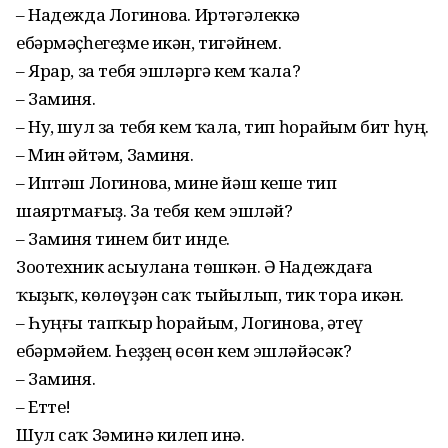
– Надежда Логинова. Иртәгә­леккә
ебәрмәҫһегеҙме икән, тигәйнем.
– Ярар, за тебя эшләргә кем ҡала?
– Заминя.
– Ну, шул за тебя кем ҡала, тип һорайым бит һуң.
– Мин әйтәм, Заминя.
– Иптәш Логинова, мине йәш кеше тип
шаяртмағыҙ. За тебя кем эшләй?
– Заминя тинем бит инде.
Зоотехник асыулана төшкән. Ә Надеждаға
ҡыҙыҡ, көлөү­ҙән саҡ тыйылып, тик тора икән.
– Һуңғы тапҡыр һорайым, Ло­гинова, әтеү
ебәрмәйем. Һеҙҙең өсөн кем эшләйәсәк?
– Заминя.
– Етте!
Шул саҡ Зәминә килеп инә.