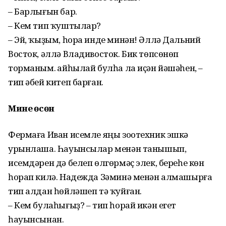
– Барлығын бар.
– Кем тип ҡуш­тылар?
– Эй, ҡыҙым, һо­ра инде минән! Әллә Дальний
Восток, әллә Владивосток. Бик төп­сөнөп
торманым. Ҡайһылай булһа ла иҫән йәшәһен, –
тип әбей китеп барған.
Минең өсөн
Фермаға Иван исемле яңы зоотехник эшкә
урынлаша. Һауын­сы­лар ме­нән танышып,
исемдәрен дә белеп өлгөрмәҫ элек, бере­һе көн
һорап килә. Надежда Зәминә менән алмашырға
тип алдан һөйләшеп тә ҡуйған.
– Кем булаһығыҙ? – тип һорай икән егет
һауынсынан.