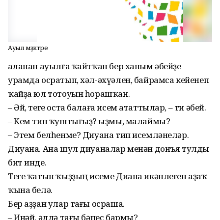
Ауыл мәҙәктәре
Ҡаланан ауылға ҡайтҡан бер ханым әбейҙе
урамда осратып, хәл-әхүәлен, байрамса кейенеп
ҡайҙа юл тотоуын һорашҡан.
– Әй, теге оста балаға исем ататтылар, – ти әбей.
– Кем тип ҡуштығыҙ? Ҡыҙмы, малаймы?
– Этем белһенме? Диуана тип исемләнеләр.
Диуана. Ана шул диуаналар менән донъя тулды
бит инде.
Теге ҡатын ҡыҙ­ҙың исеме Диана икәнлеген аҙаҡ
ҡына белә.
Бер аҙҙан улар тағы осраша.
– Инәй, әллә та­ғы бәпес бармы?