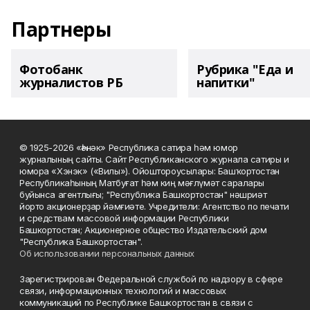
Партнеры
Фотобанк
Рубрика "Еда и
журналистов РБ
напитки"
© 1925-2026 «Һәнәк» Республика сатира һәм юмор
журналының сайты. Сайт Республиканского журнала сатиры и
юмора «Хэнэк» («Вилы»). Ойоштороусылары: Башҡортостан
Республикаһының Матбуғат һәм киң мәғлүмәт саралары
буйынса агентлығы; "Республика Башкортостан" нәшриәт
йорто акционерҙар йәмғиәте. Учредители: Агентство по печати
и средствам массовой информации Республики
Башкортостан; Акционерное общество Издательский дом
"Республика Башкортостан".
Об использовании персональных данных
Зарегистрирован Федеральной службой по надзору в сфере
связи, информационных технологий и массовых
коммуникаций по Республике Башкортостан в связи с