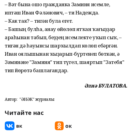
– Вәт бына ошо гражданка Заминя исемле,
иптәш Иван Фәләнович, – ти Надежда.
– Как так? – тигән була егет.
– Башың булһа, анау өйөлөп ятҡан ҡағыҙҙар
араһынан табып, беҙҙең исемлекте уҡып сыҡ, –
тигән дә һауынсы шарҡылдап көлөп ебәргән.
Иван оялышынан ҡыҙарып-бүртенеп бөткән, ә
Зәминәне "Заминя" тип түгел, шаяртып "Затебя"
тип йөрөтә баш­лағандар.
Әлиә БУЛАТОВА.
Автор:
"ҺӘНӘК" журналы
Читайте нас