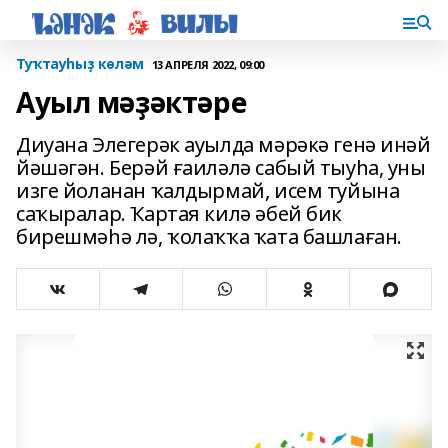
Туҡтауһыҙ көләм
13 АПРЕЛЯ 2022, 09:00
Ауыл мәҙәктәре
Диуана Элегерәк ауылда мәрәкә генә инәй
йәшәгән. Берәй ғаиләлә сабый тыуһа, уны
изге йоланан ҡалдырмай, исем туйына
саҡы­ралар. Ҡартая килә әбей бик
бирешмәһә лә, ҡолаҡҡа ҡата башлаған.