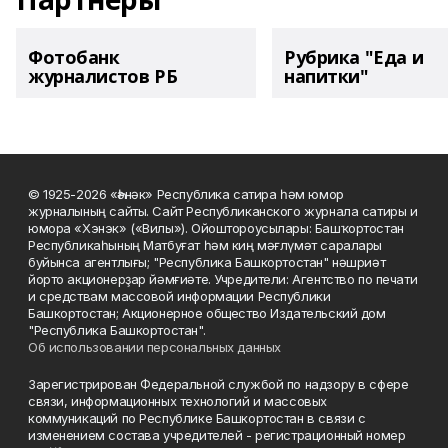
Фотобанк
Рубрика "Еда и
журналистов РБ
напитки"
© 1925-2026 «Һәнәк» Республика сатира һәм юмор
журналының сайты. Сайт Республиканского журнала сатиры и
юмора «Хэнэк» («Вилы»). Ойоштороусылары: Башҡортостан
Республикаһының Матбуғат һәм киң мәғлүмәт саралары
буйынса агентлығы; "Республика Башкортостан" нәшриәт
йорто акционерҙар йәмғиәте. Учредители: Агентство по печати
и средствам массовой информации Республики
Башкортостан; Акционерное общество Издательский дом
"Республика Башкортостан".
Об использовании персональных данных
Зарегистрирован Федеральной службой по надзору в сфере
связи, информационных технологий и массовых
коммуникаций по Республике Башкортостан в связи с
изменением состава учредителей - регистрационный номер