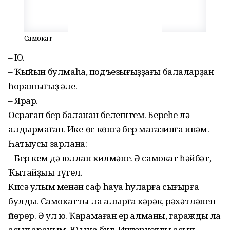
Самокат
– Юҡ.
– Ҡыйын булмаһа, подъезығыҙҙағы балаларҙан
һорашығыҙ әле.
– Ярар.
Осраған бер баланан белештем. Береһе лә
ҡалдырмаған. Ике-өс көнгә бер магазинға инәм.
Һатыусы зарлана:
– Бер кем дә юллап килмәне. Ә самокат һәйбәт,
Ҡытайҙыҡы түгел.
Кисә улым менән саф һауа һуларға сығырға
булдыҡ. Самокатты ла алырға кәрәк, рәхәтләнеп
йөрөр. Ә ул юҡ. Ҡарамаған ер ҡалманы, гаражды ла
асып ҡараным. Юҡ ҡына бит. Интернетты асып,