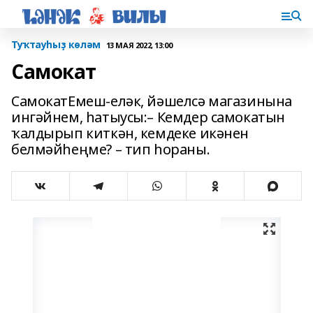
Туҡтауһыҙ көләм
13 МАЯ 2022, 13:00
Самокат
СамокатЕмеш-еләк, йәшелсә магазинына
ингәйнем, һатыусы:– Кемдер самокатын
ҡалдырып киткән, кемдеке икәнен
белмәй­һеңме? – тип һораны.