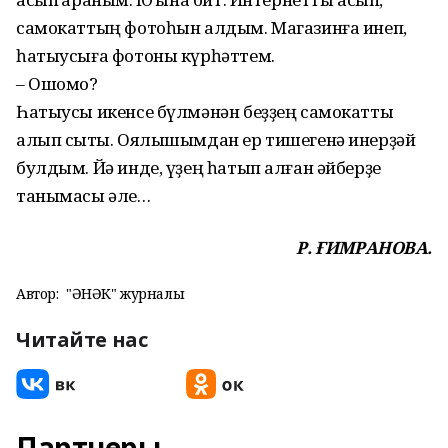
самокаттың фотоһын алдым. Магазинға инеп,
һатыусыға фотоны күрһәттем.
– Ошомо?
Һатыусы икенсе бүлмәнән беҙҙең самокатты
алып сыҡты. Оялышымдан ер тишегенә инерҙәй
булдым. Йә инде, үҙең һатып алған әйберҙе
танымасы әле…
Р. ҒИМРАНОВА.
Автор:
"ҺӘНӘК" журналы
Читайте нас
Партнеры