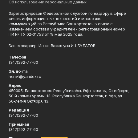
Об использовании персональных данных
Зарегистрирован Федеральной службой по надзору в сфере
связи, информационных технологий и массовых
коммуникаций по Республике Башкортостан в связи с
изменением состава учредителей - регистрационный номер
ПИ № ТУ 02-01753 от 19 мая 2025 года.
Баш мөхәррир: Илгиз Вәкил улы ИШБУЛАТОВ
Телефон
(347)292-77-60
Эл. почта
henvil@yandex.ru
Адрес
450005, Башҡортостан Республикаһы, Өфө ҡалаһы, Октябрҙең
50 йыллығы урамы, 13. Республика Башкортостан, г. Уфа, ул.
50-летия Октября, 13.
Редакция
(347)292-77-60
Приемная
(347)292-77-60