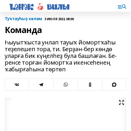
Туҡтауһыҙ көләм
3 ИЮЛЯ 2022, 08:00
Команда
Һыуытҡыста унлап тауыҡ йо­мортҡаһы
теҙелешеп тора, ти. Берҙән-бер көндө
уларға бик күңелһеҙ була башлаған. Бе­
ренсе торған йомортҡа икен­сеһенең
ҡабырғаһына төр­­төп