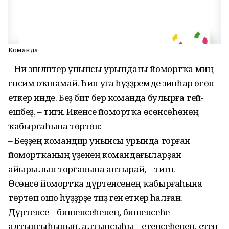
Команда
– Ни эшләптер унынсы урын­дағы йомортҡа миңә
сәпсим оҡшамай. Һин уға һүҙҙәремде зин­һар өсөн
еткер инде. Беҙ бит бер команда булырға те­й­
ешбеҙ, – тигән. Икенсе йо­морт­ҡа өсөнсөһөнөң
ҡабырға­һына төртөп:
– Беҙҙең командир унынсы урында торған
йомортҡаның үҙенең командағыларҙан
айырылып торғанына аптырай, – тигән.
Өсөнсө йомортҡа дүртенсе­нең ҡабырғаһына
төртөп ошо һүҙҙәрҙе тиҙ генә еткерә һал­ған.
Дүртенсе – бишенсеһенең, би­­­ше­нсеһе –
алтынсыһының, ал­тынсыһы – етенсеһенең, етен­