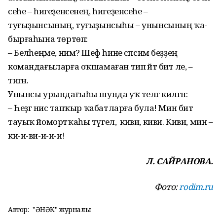
сеһе – һигеҙенсенең, һи­геҙенсеһе –
туғыҙынсының, туғыҙын­сы­һы – унынсының ҡа­
бырғаһына төртөп:
– Беләһеңме, нимә? Шеф һине сәпсим беҙҙең
команда­ғыларға оҡшамаған тип әйтә бит әле, –
тигән.
Унынсы урындағыһы шунда уҡ телгә килгән:
– Һеҙгә нисә тапҡыр ҡабат­лар­ға була! Мин бит
тауыҡ йомортҡаһы түгел, ә киви, киви. Киви, мин –
ки-и-ви-и-и-и!
Л. САЙРАНОВА.
Фото:
rodim.ru
Автор:
"ҺӘНӘК" журналы