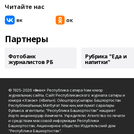
Читайте нас
Партнеры
Фотобанк
Рубрика "Еда и
журналистов РБ
напитки"
© 1925-2026 «Һәнәк» Республика сатира һәм юмор
журналының сайты. Сайт Республиканского журнала сатиры и
юмора «Хэнэк» («Вилы»). Ойоштороусылары: Башҡортостан
Республикаһының Матбуғат һәм киң мәғлүмәт саралары
буйынса агентлығы; "Республика Башкортостан" нәшриәт
йорто акционерҙар йәмғиәте. Учредители: Агентство по печати
и средствам массовой информации Республики
Башкортостан; Акционерное общество Издательский дом
"Республика Башкортостан".