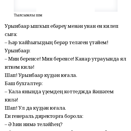
Тылсымлы шәм
Урынбаҫар ышҡып ебәреү менән унан ен килеп
сыға:
– Һәр ҡайһығыҙҙың берәр теләген үтәйем!
Урынбаҫар:
– Мин беренсе! Мин беренсе! Канар утрауында ял
иткем килә!
Шап! Урынбаҫар күҙҙән юғала.
Баш бухгалтер:
– Ҡала янында үҙемдең кот­теджда йәшәгем
килә!
Шап! Ул да күҙҙән юғала.
Ен генераль директорға бо­рола:
– Ә һин нимә теләйһең?