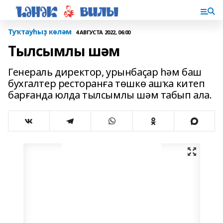
Туҡтауһыҙ көләм
4 АВГУСТА 2022, 06:00
Тылсымлы шәм
Генераль директор, урынба­ҫар һәм баш
бухгалтер рес­торан­ға төшкө ашҡа китеп
барғанда юлда тылсымлы шәм табып ала.