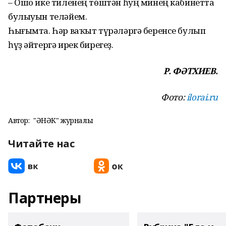
– Ошо ике тиленең төштән һуң минең кабинетта
булыуын теләйем.
Һығымта. Һәр ваҡыт түрә­ләргә беренсе булып
һүҙ әйтергә ирек бирегеҙ.
Р. ФӘТХИЕВ.
Фото:
ilorai.ru
Автор:
"ҺӘНӘК" журналы
Читайте нас
Партнеры