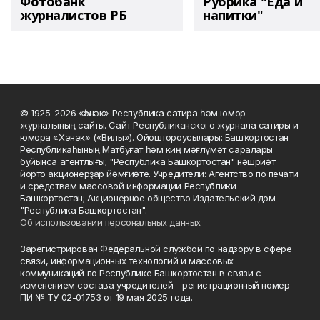
Фотобанк
Рубрика "Еда и
журналистов РБ
напитки"
© 1925-2026 «Һәнәк» Республика сатира һәм юмор
журналының сайты. Сайт Республиканского журнала сатиры и
юмора «Хэнэк» («Вилы»). Ойоштороусылары: Башҡортостан
Республикаһының Матбуғат һәм киң мәғлүмәт саралары
буйынса агентлығы; "Республика Башкортостан" нәшриәт
йорто акционерҙар йәмғиәте. Учредители: Агентство по печати
и средствам массовой информации Республики
Башкортостан; Акционерное общество Издательский дом
"Республика Башкортостан".
Об использовании персональных данных
Зарегистрирован Федеральной службой по надзору в сфере
связи, информационных технологий и массовых
коммуникаций по Республике Башкортостан в связи с
изменением состава учредителей - регистрационный номер
ПИ № ТУ 02-01753 от 19 мая 2025 года.