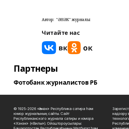
Автор:
"ҺӘНӘК" журналы
Читайте нас
Партнеры
Фотобанк журналистов РБ
© 1925-2026 «Һәнәк» Республика сатира һәм
Зарегист
юмор журналының сайты. Сайт
надзору 
Республиканского журнала сатиры и юмора
технолог
«Хэнэк» («Вилы»). Ойоштороусылары:
Республи
Башҡортостан Республикаһының Матбуғат һәм
изменени