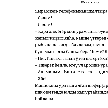
Юл сатында
Яңыраҡ кеҫә телефонынан шылтыра
– Сәләм!
– Сәләм!
– Ҡара әле, әгәр мин урам саты буй
ҡа­пыл ҡыҙыл янһа, ә мине үткәреп
рыһына ла юлды бикләһәм, шунда у
буламмы әллә башҡа берәйһеме? Б
– Ни... һин юл сатын үтеп китергә х
– Тиҙерәк һөйлә, әтеү улар мине ур
– Аңламаным... Һин әле юл сатында 
– Эйе!
Машинаны уратып алған шоферҙарҙ
пик сәғәтендә юлдың ҡап уртаһынд
һөйләшә.