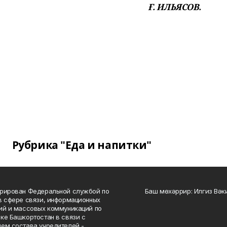
Ғ. ИЛЬЯСОВ.
Рубрика "Еда и напитки"
рирован Федеральной службой по
Баш мөхәррир: Илгиз Вә
в сфере связи, информационных
ий и массовых коммуникаций по
ке Башкортостан в связи с
ем состава учредителей -