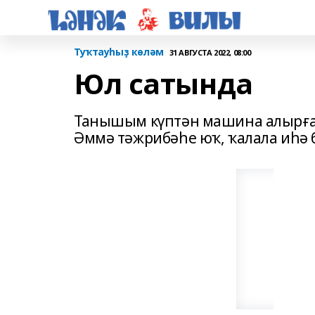
Туҡтауһыҙ көләм
31 АВГУСТА 2022, 08:00
Юл сатында
Танышым күптән машина алырға х
Әммә тәжрибәһе юҡ, ҡалала иһә 