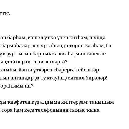
тты.
лап ба­рһам, йәшел утҡа үтеп китһәм, шунда
 ебәрмә­һәләр, юл уртаһында тороп ҡалһам, ба­
ҡ ҙур тығын барлыҡҡа килһә, мин ғәйепле
ындай осраҡта ни эшләргә?
аҡлыһың, йәғни үткәреп ебәрергә тейештәр.
атып алғандар ҙа туҡтауһыҙ сигнал бирәләр!
тораһыңмы ни?!
ың ҡиәфәтен күҙ алдыма килтерҙем: танышым
а тора һәм кеҫә телефонынан тыныс ҡына