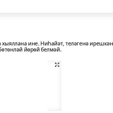
ыялла­на ине. Ниһайәт, теләгенә ирешкән
бөтөнләй йөрөй белмәй.