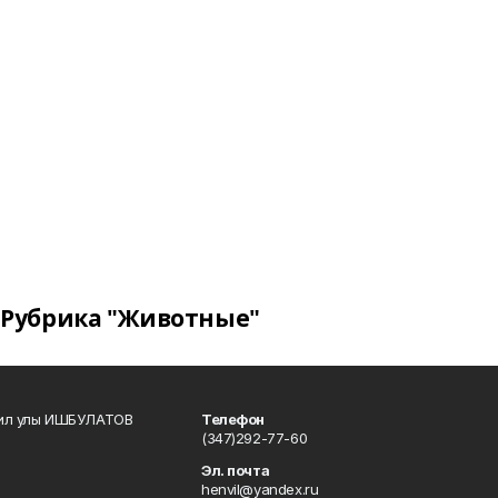
Рубрика "Животные"
кил улы ИШБУЛАТОВ
Телефон
(347)292-77-60
Эл. почта
henvil@yandex.ru