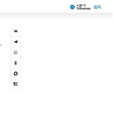
+20 °С
Облачно
.