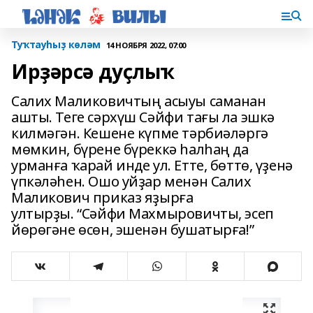
Туҡтауһыҙ көләм
14 НОЯБРЯ 2022, 07:00
Ирҙәрсә дуҫлыҡ
Салих Маликовичтың асыуы саманан
ашты. Теге сәрхүш Сәйфи тағы ла эшкә
килмәгән. Кешене күпме тәрбиәләргә
мөмкин, бүрене бүреккә һалһаң да
урманға ҡарай инде ул. Етте, бөттө, үҙенә
үпкәләһен. Ошо уйҙар менән Салих
Маликович приказ яҙырға
ултырҙы. “Сәйфи Махмыровичты, эсеп
йөрөгәне өсөн, эшенән бушатырға!”