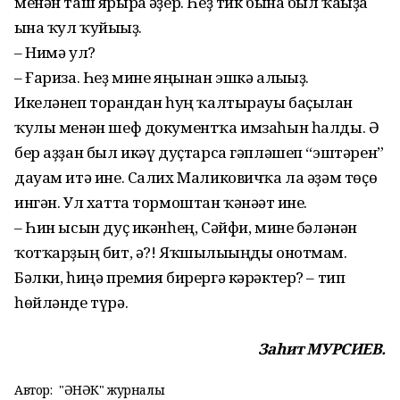
менән таш ярырға әҙер. Һеҙ тик бына был ҡағыҙға
ғына ҡул ҡуйығыҙ.
– Нимә ул?
– Ғариза. Һеҙ мине яңынан эшкә алығыҙ.
Икеләнеп торғандан һуң ҡалтырауы баҫылған
ҡулы менән шеф документҡа имзаһын һалды. Ә
бер аҙҙан был икәү дуҫтарса гәпләшеп “эштәрен”
дауам итә ине. Салих Маликовичҡа ла әҙәм төҫө
ингән. Ул хатта тормоштан ҡәнәғәт ине.
– Һин ысын дуҫ икәнһең, Сәйфи, мине бәләнән
ҡотҡарҙың бит, ә?! Яҡшылығыңды онотмам.
Бәлки, һиңә премия бирергә кәрәктер? – тип
һөйләнде түрә.
Заһит МУРСИЕВ.
Автор:
"ҺӘНӘК" журналы