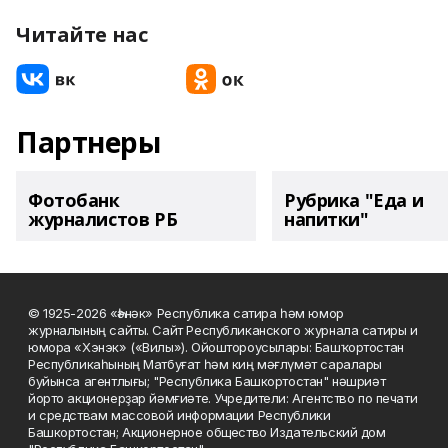
Читайте нас
Партнеры
Фотобанк
Рубрика "Еда и
журналистов РБ
напитки"
© 1925-2026 «Һәнәк» Республика сатира һәм юмор
журналының сайты. Сайт Республиканского журнала сатиры и
юмора «Хэнэк» («Вилы»). Ойоштороусылары: Башҡортостан
Республикаһының Матбуғат һәм киң мәғлүмәт саралары
буйынса агентлығы; "Республика Башкортостан" нәшриәт
йорто акционерҙар йәмғиәте. Учредители: Агентство по печати
и средствам массовой информации Республики
Башкортостан; Акционерное общество Издательский дом