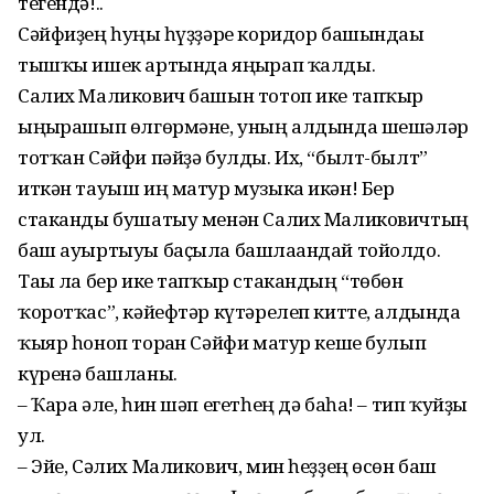
тегендә!..
Сәйфиҙең һуңғы һүҙҙәре коридор башындағы
тышҡы ишек артында яңғырап ҡалды.
Салих Маликович башын тотоп ике тапҡыр
ыңғырашып өлгөрмәне, уның алдында шешәләр
тотҡан Сәйфи пәйҙә булды. Их, “былт-былт”
иткән тауыш иң матур музыка икән! Бер
стаканды бушатыу менән Салих Маликовичтың
баш ауыртыуы баҫыла башлағандай тойолдо.
Тағы ла бер ике тапҡыр стакандың “төбөн
ҡоротҡас”, кәйефтәр күтәрелеп китте, алдында
ҡыяр һоноп торған Сәйфи матур кеше булып
күренә башланы.
– Ҡара әле, һин шәп егетһең дә баһа! – тип ҡуйҙы
ул.
– Эйе, Сәлих Маликович, мин һеҙҙең өсөн баш