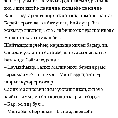
ҡайтыр урыны ла, махмырҙан ҡасыр урыны ла
юҡ. Эшкә килһә лә килде, килмәһә лә килде.
Башты күтәреп торорлоҡ хәл юҡ, нимә эшләргә?
Берәй терәге лә юҡ бит уның. Һай ауыр был
махмыр тигәнең. Теге Сәйфи нисек түҙә ине икән?
Һорап та ҡалынмаған бит.
Шайтанды иҫләһәң, ҡаршыңа килеп баҫыр, ти.
Ошолай уйлап та өлгөрҙө, ишек асылып китте
һәм унда Сәйфи күренде.
– Һаумыһығыҙ, Салих Маликович, берәй ярҙам
кәрәкмәйме? – тине ул. – Мин һеҙҙең өсөн Ер
шарын күтәрергә әҙер.
Салих Маликович нимә уйланы икән, әйтеүе
ҡыйын, әммә ул бар көсөнә аҡырып ебәрҙе:
– Бар, ос, тиҙ бул!..
– Мин хәҙер. Бер аяғым – бында, икенсеһе –