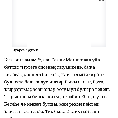
Ирҙәрсә дуҫлыҡ
Был эш тамам булғас Салих Маликович уйға
батты: “Иртәгә бисәнең тыуған көнө, бажа
киләсәк, унан да бигерәк, ҡатындың әхирәте
буласаҡ, башҡа дуҫ-иштәр йыйыласаҡ, йөҙҙө
ҡырҙартмаҫ өсөн ашау-эсеү мул булырға тейеш.
Тырышлығы бушҡа китмәне, юбилей шәп үтте.
Бөтәһе лә ҡәнәғәт булды, мең рәхмәт әйтеп
ҡайтып киттеләр. Тик бына Салихтың ғына