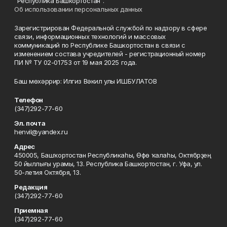
"Республика Башкортостан".
Об использовании персональных данных
Зарегистрирован Федеральной службой по надзору в сфере
связи, информационных технологий и массовых
коммуникаций по Республике Башкортостан в связи с
изменением состава учредителей - регистрационный номер
ПИ № ТУ 02-01753 от 19 мая 2025 года.
Баш мөхәррир: Илгиз Вәкил улы ИШБУЛАТОВ
Телефон
(347)292-77-60
Эл. почта
henvil@yandex.ru
Адрес
450005, Башҡортостан Республикаһы, Өфө ҡалаһы, Октябрҙең
50 йыллығы урамы, 13. Республика Башкортостан, г. Уфа, ул.
50-летия Октября, 13.
Редакция
(347)292-77-60
Приемная
(347)292-77-60