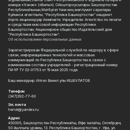
юмора «Хэнэк» («Вилы»). Ойоштороусылары: Башҡортостан
Республикаһының Матбуғат һәм киң мәғлүмәт саралары
буйынса агентлығы; "Республика Башкортостан" нәшриәт
йорто акционерҙар йәмғиәте. Учредители: Агентство по печати
и средствам массовой информации Республики
Башкортостан; Акционерное общество Издательский дом
"Республика Башкортостан".
Об использовании персональных данных
Зарегистрирован Федеральной службой по надзору в сфере
связи, информационных технологий и массовых
коммуникаций по Республике Башкортостан в связи с
изменением состава учредителей - регистрационный номер
ПИ № ТУ 02-01753 от 19 мая 2025 года.
Баш мөхәррир: Илгиз Вәкил улы ИШБУЛАТОВ
Телефон
(347)292-77-60
Эл. почта
henvil@yandex.ru
Адрес
450005, Башҡортостан Республикаһы, Өфө ҡалаһы, Октябрҙең
50 йыллығы урамы, 13. Республика Башкортостан, г. Уфа, ул.