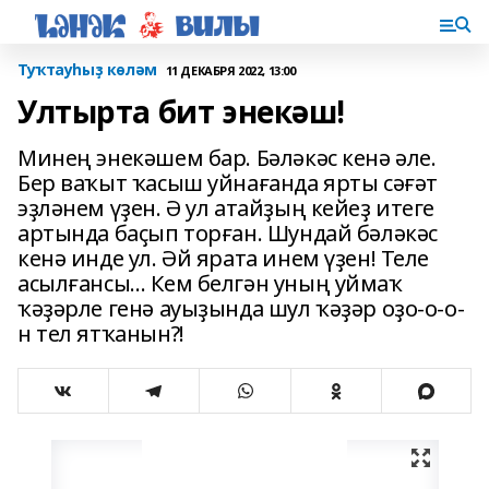
Туҡтауһыҙ көләм
11 ДЕКАБРЯ 2022, 13:00
Ултырта бит энекәш!
Минең энекәшем бар. Бә­ләкәс кенә әле.
Бер ваҡыт ҡасыш уйнағанда ярты сә­ғәт
эҙләнем үҙен. Ә ул атайҙың кейеҙ итеге
артында баҫып тор­ған. Шундай бәләкәс
кенә инде ул. Әй ярата инем үҙен! Теле
асыл­ғансы… Кем белгән уның уймаҡ
ҡәҙәрле генә ауыҙында шул ҡәҙәр оҙо-о-о-
н тел ятҡа­нын?!