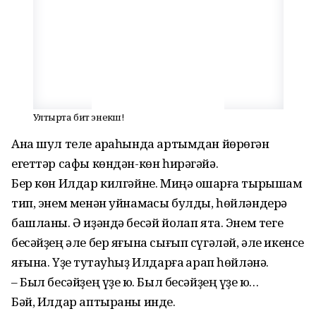
Ултырта бит энекәш!
Ана шул теле арҡаһында артымдан йөрөгән
егеттәр сафы көндән-көн һирәгәйә.
Бер көн Илдар килгәйне. Миңә оҡшарға тырышам
тип, энем ме­нән уйнамаҡсы булды, һөйлән­дерә
башланы. Ә иҙәндә бесәй йоҡлап ята. Энем теге
бесәйҙең әле бер яғына сығып сүгәләй, әле икенсе
яғына. Үҙе туҡтауһыҙ Илдарға ҡарап һөйләнә.
– Был бесәйҙең үҙе юҡ. Был бесәйҙең үҙе юҡ…
Бәй, Илдар аптыраны инде.