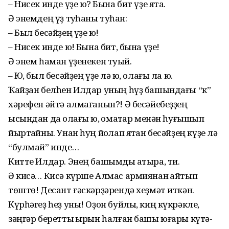
– Нисек инде үҙе юҡ? Бына бит үҙе ята.
Ә энемдең үҙ туҡһаны туҡһан:
– Был бесәйҙең үҙе юҡ!
– Нисек инде юҡ! Бына бит, бына үҙе!
Ә энем һаман үҙенекен туҡый.
– Юҡ, был бесәйҙең үҙе лә юҡ, олағы ла юҡ.
Ҡайҙан белһен Илдар уның һүҙ башындағы “к”
хәрефен әйтә алмағанын?! Ә бесәйебеҙҙең
ысындан да ҡолағы юҡ, ҡомаҡтар менән һуғышып
йыртҡайны. Унан һуң йоҡлап ятҡан бесәйҙең күҙе лә
“булмай” инде…
Китте Илдар. Энең башымды ҡатыра, ти.
Ә кисә… Кисә күрше Алмас армиянан ҡайтып
төштө! Десант ғәскәрҙәрендә хеҙмәт иткән.
Күрһәгеҙ һеҙ уны! Оҙон буйлы, киң күкрәкле,
зәңгәр беретты ҡырын һалған башы юғары күтә­