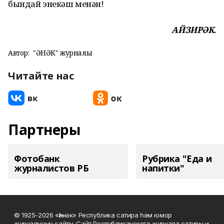
бындай энекәш менән!
АЙЗИРӘК.
Автор:
"ҺӘНӘК" журналы
Читайте нас
Партнеры
Фотобанк
Рубрика "Еда и
журналистов РБ
напитки"
© 1925-2026 «Һәнәк» Республика сатира һәм юмор
журналының сайты. Сайт Республиканского журнала сатиры и