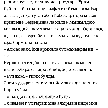
релгән, түш тулы значоктар, суҡ­тар… Урам
буйлап яй ғына ғорур ҡиәфәттә ҡайтып килә. Һәр
ҡапҡа алдында туҡтап әбей-һәбей, ҡарт-ҡоро менән
иҫән­ләшә. Беҙҙең янға ла килде. Мыш­­ҡыл­дай-
мышҡылдай, энем тағы те­геңә текәлде. Өҫтән аҫҡа,
аҫтан өҫкә күҙен йүгертеп күҙәтә лә күҙәтә. Тик
оҙаҡҡа барманы тынлыҡ.
– Алмас ағай, һин армияла булманыңмы ни? –
ти.
Күрше егеттең башы тағы ла өҫкәрәк менеп
китте. Күкрәген кирә төшөп, беретен яйлап:
– Булдым, – тигән булды.
Энем күҙҙәрен селт-мелт йомоп алды ла, тағы
һорап ҡуйҙы:
– Ә һалдаттарҙы күрҙеңме һуң?..
Эх, йәмәғәт, ултырып ҡына ҡалырмын инде мин