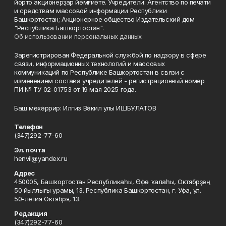
йорто акционерҙар йәмғиәте. Учредители: Агентство по печати
и средствам массовой информации Республики
Башкортостан; Акционерное общество Издательский дом
"Республика Башкортостан".
Об использовании персональных данных
Зарегистрирован Федеральной службой по надзору в сфере
связи, информационных технологий и массовых
коммуникаций по Республике Башкортостан в связи с
изменением состава учредителей - регистрационный номер
ПИ № ТУ 02-01753 от 19 мая 2025 года.
Баш мөхәррир: Илгиз Вәкил улы ИШБУЛАТОВ
Телефон
(347)292-77-60
Эл. почта
henvil@yandex.ru
Адрес
450005, Башҡортостан Республикаһы, Өфө ҡалаһы, Октябрҙең
50 йыллығы урамы, 13. Республика Башкортостан, г. Уфа, ул.
50-летия Октября, 13.
Редакция
(347)292-77-60