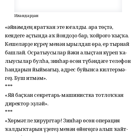
Иғландарҙан
«Ҡәйнәмдең яратҡан эте юғалды. Ҡара төҫтә,
кендеге аҫтында аҡ йон­доҙо бар, ҡойроғо ҡыҫҡа.
Кешеләрҙе күреү менән ырылдап өрә, ер тырнай
башлай. Осратыусылар йәки алыҫтан күреп ҡа­
лыусылар булһа, зинһар өсөн түбәндәге телефон
һандарын йыймағыҙ, адрес буйынса килтермә­
геҙ. Буш итмәм».
***
«Яй баҫҡан секретарь-машинистка тотлоҡ­ҡан
директор эҙләй».
***
«Хөрмәтле хирургтар! Зинһар өсөн операция
ҡалдыҡтарын үҙегеҙ ме­нән өйөгөҙгә алып ҡайт­