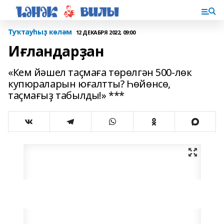
Туҡтауһыҙ көләм
12 ДЕКАБРЯ 2022, 09:00
Иғландарҙан
«Кем йәшел таҫмаға төрөлгән 500-лөк
купюраларын юғалтты? Һө­йөн­сө,
таҫмағыҙ табылды!» ***