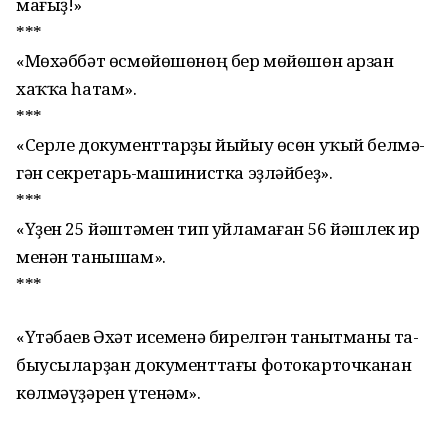
мағыҙ!»
***
«Мөхәббәт өсмөйөшө­нөң бер мөйөшөн арзан
хаҡҡа һатам».
***
«Серле документтарҙы йыйыу өсөн уҡый белмә­
гән секретарь-машинистка эҙләйбеҙ».
***
«Үҙен 25 йәштәмен тип уйламаған 56 йәшлек ир
менән танышам».
***
«Үтәбаев Әхәт исеменә бирелгән танытманы та­
быусыларҙан документ­тағы фотокарточканан
көлмәүҙәрен үтенәм».