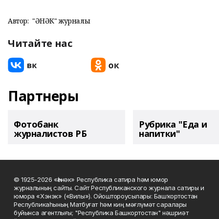
Автор:
"ҺӘНӘК" журналы
Читайте нас
Партнеры
Фотобанк
Рубрика "Еда и
журналистов РБ
напитки"
© 1925-2026 «Һәнәк» Республика сатира һәм юмор
журналының сайты. Сайт Республиканского журнала сатиры и
юмора «Хэнэк» («Вилы»). Ойоштороусылары: Башҡортостан
Республикаһының Матбуғат һәм киң мәғлүмәт саралары
буйынса агентлығы; "Республика Башкортостан" нәшриәт