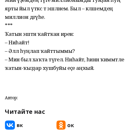
ярты йыл үткәс тә эшләнем. Был – кәләшемдең
миллион дәғүәһе.
***
Ҡатын эштән ҡайтҡан иренә:
– Ниһайәт!
– Әллә һуңлап ҡайттым­мы?
– Мин был хаҡта түгел. Ниһайәт, һинән ҡиммәтле
ҡатын-ҡыҙҙар хушбуйы еҫе аңҡый.
Автор:
Читайте нас