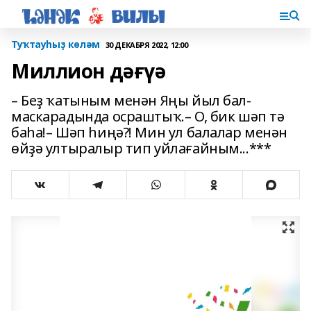
Туҡтауһыҙ көләм
30 ДЕКАБРЯ 2022, 12:00
Миллион дәғүә
– Беҙ ҡатыным менән Яңы йыл бал-
маскарадында осраштыҡ.– О, бик шәп тә
баһа!– Шәп һиңә?! Мин ул балалар менән
өйҙә ултыралыр тип уйлағайным...***