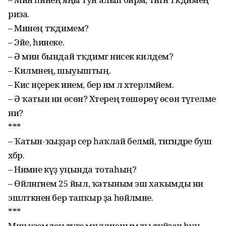
риза.
– Минең тәҡдимем?
– Эйе, һинеке.
– Ә мин бындай тәҡдимгә нисек килдем?
– Килмәнең, шыуыштың.
– Кисә иҫерек инем, бер нәмә лә хәтерләмәйем.
– Ә ҡатын ни өсөн? Хәте­реңә төшөрөү өсөн түгелме
ни?
***
– Ҡатын-ҡыҙҙар сер һаҡлай белмәй, тигәндәре буш
хәбәр.
– Нимәне күҙ уңында тотаһың?
– Өйләнгәнемә 25 йыл, ҡатыным эш хаҡымды ни
эшләткәнен бер тапҡыр ҙа һөйләмәне.
***
Мин үҙемдең тәүге миллионымды туйҙан һуң