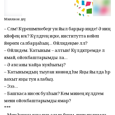
Миллион дәғүә
– Сәләм! Күрешмә­гәне­беҙгә ун йыл барҙыр инде! Ә ниңә
кәйефең юҡ? Күл­дәгең иҫке, институтта кейеп
йөрөгән салбарҙа­һың… Өйләндеңме әллә?
– Өйләндем. Ҡатыным – алтын! Күлдәктәремде лә
ямай, ойоҡбаштарымды ла…
– Ә аҡсаны ҡайҙа ҡуя­һығыҙ?
– Ҡатынымдың тыуған көнөндә һәм Яңы йылда һәр
ваҡыт яңы тун алабыҙ.
– Эээ…
– Башҡаса нисек бул­һын? Кем минең күлдәгем
менән ойоҡбаштарымды ямар?
***
– Мин һинең яңы тун алып бирәм, тигән тәҡди­ме­ңә