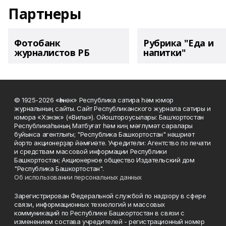
Партнеры
Фотобанк
Рубрика "Еда и
журналистов РБ
напитки"
© 1925-2026 «Һәнәк» Республика сатира һәм юмор
журналының сайты. Сайт Республиканского журнала сатиры и
юмора «Хэнэк» («Вилы»). Ойоштороусылары: Башҡортостан
Республикаһының Матбуғат һәм киң мәғлүмәт саралары
буйынса агентлығы; "Республика Башкортостан" нәшриәт
йорто акционерҙар йәмғиәте. Учредители: Агентство по печати
и средствам массовой информации Республики
Башкортостан; Акционерное общество Издательский дом
"Республика Башкортостан".
Об использовании персональных данных
Зарегистрирован Федеральной службой по надзору в сфере
связи, информационных технологий и массовых
коммуникаций по Республике Башкортостан в связи с
изменением состава учредителей - регистрационный номер