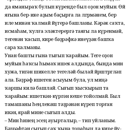
да яма­ныраҡ булып кү­ренде был оҙон муйын. Өй
яғы­на бер-ике аҙым баҫырға ла өлгөрмәнем, бер
иле минән ҡал­май йүгерә башланы. Кәрәк саҡ­та,
исмаһам, ҡулға эләк­те­рергә таяғы ла күренмәй,
тегенән ҡасып, кире бәҙрәфкә инеүҙән башҡа
сара ҡалманы.
Унан башты ғына тығып ҡара­йым. Теге оҙон
муйын һаҡсы һымаҡ ишек алдында, бында мин
хужа, тигән шикелле тегеләй-былай йөрөштөргөләп
ала. Бәҙ­рәф ишеген асыуым була, ул ми­ңә
ҡаршы килә башлай. Сы­ғып ҡысҡырып та
ҡарайым: ишет­кән-күргән кеше тойолмай. Был
тамашаны һеңлекәш тәҙрәнән кү­реп торған
икән, ярай мине сы­ғып алды.
– Мин һинең эсең ауыр­талыр, – тип уйланым.
Бәҙрәфтән сығып саҡ ҡына тораһың да кире йү­