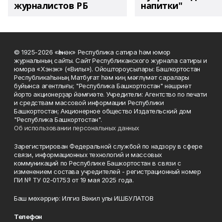
журналистов РБ
напитки"
© 1925-2026 «Һәнәк» Республика сатира һәм юмор
журналының сайты. Сайт Республиканского журнала сатиры и
юмора «Хэнэк» («Вилы»). Ойоштороусылары: Башҡортостан
Республикаһының Матбуғат һәм киң мәғлүмәт саралары
буйынса агентлығы; "Республика Башкортостан" нәшриәт
йорто акционерҙар йәмғиәте. Учредители: Агентство по печати
и средствам массовой информации Республики
Башкортостан; Акционерное общество Издательский дом
"Республика Башкортостан".
Об использовании персональных данных
Зарегистрирован Федеральной службой по надзору в сфере
связи, информационных технологий и массовых
коммуникаций по Республике Башкортостан в связи с
изменением состава учредителей - регистрационный номер
ПИ № ТУ 02-01753 от 19 мая 2025 года.
Баш мөхәррир: Илгиз Вәкил улы ИШБУЛАТОВ
Телефон