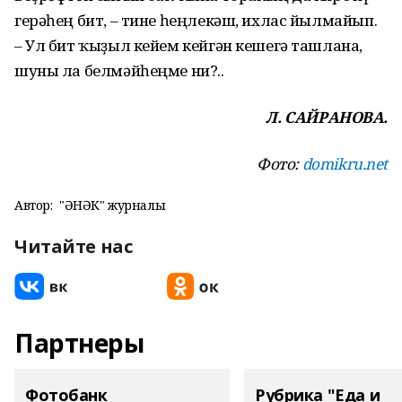
герәһең бит, – тине һеңлекәш, ихлас йылмайып.
– Ул бит ҡыҙыл кейем кейгән кешегә ташлана,
шуны ла белмәйһеңме ни?..
Л. САЙРАНОВА.
Фото:
domikru.net
Автор:
"ҺӘНӘК" журналы
Читайте нас
Партнеры
Фотобанк
Рубрика "Еда и