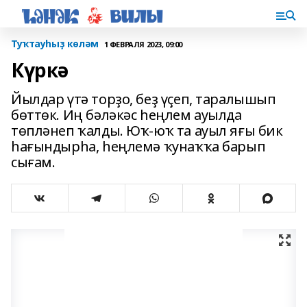
Туҡтауһыҙ көләм
1 ФЕВРАЛЯ 2023, 09:00
Күркә
Йылдар үтә торҙо, беҙ үҫеп, таралышып
бөттөк. Иң бәләкәс һеңлем ауылда
төпләнеп ҡалды. Юҡ-юҡ та ауыл яғы бик
һа­ғындырһа, һеңлемә ҡунаҡҡа барып
сығам.