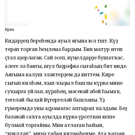
Күркә
Көндәрҙең береһендә ауыл яғына юл төштө. Күҙ
терәп торған һеңлемә барҙым. Бик матур итеп
өҫтәл әҙерләгән. Сәй эсеп, кү­ңелдәрҙе бушатҡас,
әле­ге лә баяғы, шул бәҙ­рәфкә сығаһың бит инде.
Аяғыма калуш эләк­тер­ҙем дә киттем. Кире
сығып кил­һәм, ҡып-ҡыҙыл башлы күркә мине
суҡырға уйлап, кү­рәһең, мәсекәй әбей һымаҡ,
тегеләй-былай йүгергеләй башланы. Үҙ
ғүмеремдә уны аҫ­ра­мағас аптырап ҡалдым. Беҙ
бә­ләкәй саҡта ауылда күркә үр­сеткән кеше
булмай торғайны. Мин атлаған һа­йын,
“көркөлдәп”, миңә табан кил­мәһенме. Ата ҡаҙҙан