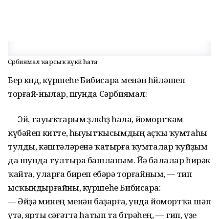
Сәрбиямал ҡарсыҡ күкәй һата
Бер көндө, күршеһе Бибисара менән һөйләшеп
торғай-нылар, шунда Сәрбиямал:
— Эй, тауыҡтарым өҙлөкһөҙ һала, йомортҡам
күбәйеп китте, һыуытҡысымдың аҫҡы ҡумтаһы
тулды, кәштәләренә ҡатырға ҡумталар ҡуйҙым
да шунда тултыра башланым. Йә балалар һирәк
ҡайта, уларға биреп ебәрә торғайным, — тип
ысҡындырғайны, күршеһе Бибисара:
— Әйҙә минең менән баҙарға, унда йомортҡа шәп
үтә, ярты сәғәттә һатып та бөтөрәһең, — тип, үҙе