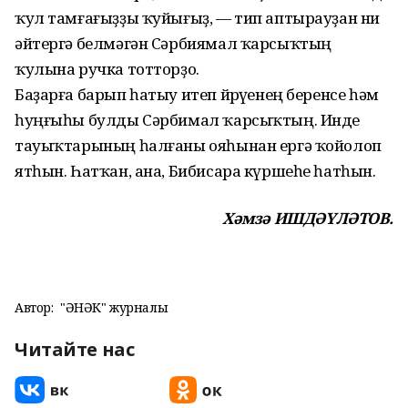
ҡул тамғағыҙҙы ҡуйығыҙ, — тип аптырауҙан ни
әйтергә белмәгән Сәрбиямал ҡарсыҡтың
ҡулына ручка тотторҙо.
Баҙарға барып һатыу итеп йөрөүенең беренсе һәм
һуңғыһы булды Сәрбимал ҡарсыҡтың. Инде
тауыҡтарының һалғаны ояһынан ергә ҡойолоп
ятһын. Һатҡан, ана, Бибисара күршеһе һатһын.
Хәмзә ИШДӘҮЛӘТОВ.
Автор:
"ҺӘНӘК" журналы
Читайте нас