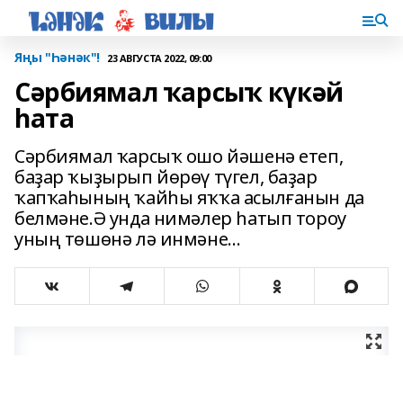
Яңы "Һәнәк"!
23 АВГУСТА 2022, 09:00
Сәрбиямал ҡарсыҡ күкәй
һата
Сәрбиямал ҡарсыҡ ошо йәшенә етеп,
баҙар ҡыҙырып йөрөү түгел, баҙар
ҡапҡаһының ҡайһы яҡҡа асылғанын да
белмәне.Ә унда нимәлер һатып тороу
уның төшөнә лә инмәне…