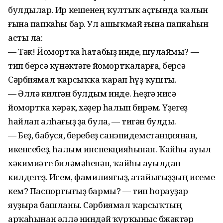
булдылар. Ир кешенең ҡултыҡ аҫтында ҡалын
ғына папкаһы бар. Ул ашыҡмай ғына папкаһын
асты ла:
— Тәк! Йомортҡа һатабыҙ инде, шулаймы? —
тип берсә күнәктәге йомортҡаларға, берсә
Сәрбиямал ҡарсыҡҡа ҡарап һүҙ ҡушты.
— Әллә килгән булдым инде. Һеҙгә нисә
йомортҡа кәрәк, хәҙер һалып бирәм. Үҙегеҙ
һайлап алһағыҙ ҙа була, — тигән булды.
— Беҙ, бабуся, беребеҙ санэпидемстанциянан,
икенсебеҙ, һалым инспекцияһынан. Ҡайһы ауыл
хәкимиәте биләмәһенән, ҡайһы ауылдан
килдегеҙ. Исем, фамилияғыҙ, атайығыҙҙың исеме
кем? Паспортығыҙ бармы? — тип һорауҙар
яуҙыра башланы. Сәрбиямал ҡарсыҡтың
арҡаһынан әллә ниндәй ҡурҡыныс бөжәктәр