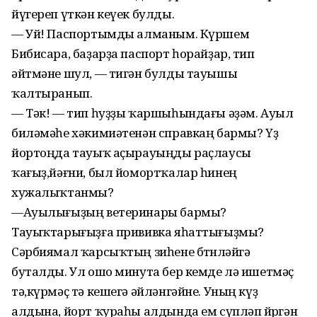
йүгереп үткән кеүек булды.
— Уй! Паспортымды алманым. Күршем
Бибисара, баҙарҙа паспорт һорайҙар, тип
әйтмәне шул, — тигән булды тауышы
ҡалтыранып.
— Тәк! — тип һуҙҙы ҡаршыһындағы әҙәм. Ауыл
биләмәһе хәкимиәтенән справкаң бармы? Үҙ
йортоңда тауыҡ аҫырауыңды раҫлаусы
ҡағыҙ,йәғни, был йомортҡалар һинең
хужалыҡтанмы?
—Ауылығыҙың ветеринары бармы?
Тауыҡтарығыҙға прививка яһаттығыҙмы?
Сәрбиямал ҡарсыҡтың зиһене бөтөнләйгә
буталды. Ул ошо минута бер кемде лә ишетмәҫ
тә,күрмәҫ тә кешегә әйләнгәйне. Уның күҙ
алдына, йорт ҡураһы алдында ем сүпләп йөрөгән