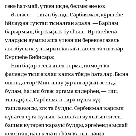
генә һат-май, үткен инде, белмәгәне юҡ.
— Әлләсе,— тигән булды Сәрбиямал, күршеһе
һөйләүҙән туҡтап тыналған арала. — Барһам,
барырмын, бер ҡыҙыҡ булһын... Иртәгеһенә
уларҙың ауылы аша үткән иң беренсе газель
автобусына ултырып ҡалаға килеп тә төштөләр.
Күршеһе Бибисара:
— Һин баҙар эсенә инеп торма, йомортҡа-
фәләнде тыш яҡлап ҡапҡа төбөндә һаталар. Бына
ошонда тор! Мин, анау ҙур ангарҙың эсендә
булам, һатып бөткәс эргәмә килерһең, — тип,
төшөндөрҙө лә, Сәрбиямал тирә-йүнгә күҙ
ташлағансы, юҡ та булды. Сәрбиямал ҡарсыҡ
күнәген ергә ҡуйып, ҡаплаған яулығын сисеп,
башын күтәреп ҡарауы булды, эргәһендә ыҫпай
кейенгән, йәш кенә ир һәм ҡатын пәйҙә