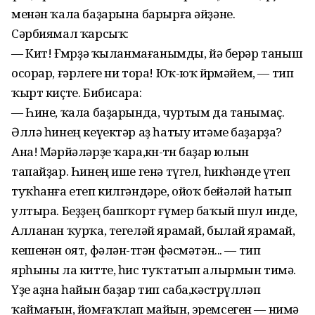
менән ҡала баҙарына барырға әйҙәне.
Сәрбиямал ҡарсыҡ:
— Кит! Ғөмөрҙә ҡыланмағанымды, йә берәр таныш
осорар, ғәрлеге ни тора! Юҡ-юҡ йөрөмәйем, — тип
ҡырт киҫте. Бибисара:
— Һине, ҡала баҙарында, чуртым да танымаҫ.
Әллә һинең кеүектәр аҙ һатыу итәме баҙарҙа?
Ана! Мәрйәләрҙе ҡара,көнө-төнө баҙар юлын
тапайҙар. Һинең ише генә түгел, һикһәнде үтеп
туҡһанға етеп килгәндәре, ойоҡ бейәләй һатып
ултыра. Беҙҙең башҡорт ғүмер баҡый шул инде,
Алланан ҡурҡа, тегеләй ярамай, былай ярамай,
кешенән оят, фәлән-төгән фәсмәтән... — тип
ярһыны ла китте, һис туҡтатып алырмын тимә.
Үҙе аҙна һайын баҙар тип саба,кәстрүлләп
ҡаймағын, йомғаҡлап майын, эремсеген — нимә