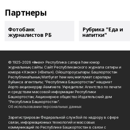
Партнеры
Фотобанк
Рубрика "Еда и
журналистов РБ
напитки"
© 1925-2026 «Һәнәк» Республика сатира һәм юмор
журналының сайты. Сайт Республиканского журнала сатиры и
юмора «Хэнэк» («Вилы»). Ойоштороусылары: Башҡортостан
Республикаһының Матбуғат һәм киң мәғлүмәт саралары
буйынса агентлығы; "Республика Башкортостан" нәшриәт
йорто акционерҙар йәмғиәте. Учредители: Агентство по печати
и средствам массовой информации Республики
Башкортостан; Акционерное общество Издательский дом
"Республика Башкортостан".
Об использовании персональных данных
Зарегистрирован Федеральной службой по надзору в сфере
связи, информационных технологий и массовых
коммуникаций по Республике Башкортостан в связи с