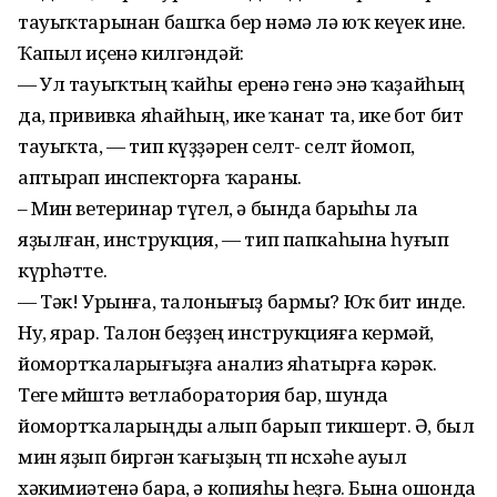
тауыҡтарынан башҡа бер нәмә лә юҡ кеүек ине.
Ҡапыл иҫенә килгәндәй:
— Ул тауыҡтың ҡайһы еренә генә энә ҡаҙайһың
да, прививка яһайһың, ике ҡанат та, ике бот бит
тауыҡта, — тип күҙҙәрен селт- селт йомоп,
аптырап инспекторға ҡараны.
– Мин ветеринар түгел, ә бында барыһы ла
яҙылған, инструкция, — тип папкаһына һуғып
күрһәтте.
— Тәк! Урынға, талонығыҙ бармы? Юҡ бит инде.
Ну, ярар. Талон беҙҙең инструкцияға кермәй,
йомортҡаларығыҙға анализ яһатырға кәрәк.
Теге мөйөштә ветлаборатория бар, шунда
йомортҡаларыңды алып барып тикшерт. Ә, был
мин яҙып биргән ҡағыҙың төп нөсхәһе ауыл
хәкимиәтенә бара, ә копияһы һеҙгә. Бына ошонда