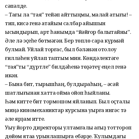
сәпәлде.
– Тағы ла “таяҡ” тейәп ҡайттыңмы, малай аҡтығы! –
тип, кисә генә атайым салбар ҡайышын
ысҡындырып, арт һанымда “йәйғор балҡытҡайны”.
Әле лә эҫеһе бөтмәгән. Бер төплө сара күрмәй
булмай. Уйлай торғас, был бәләнән ҡотолоу
ғилләһен уйлап таптым мин. Көндәлектәге
“таяҡ”ты “дүртле” билдәһенә төҙәтеү еңел генә
икән.
– Бына бит, тырышһаң, булдыраһың, – әсәй
шатлығынан хатта ҡоймаҡ ҡойоп һыйланы.
Һәм китте бит тормошом яйланып. Был оҫталыҡ
миңә киномеханиктар курсына уҡырға ингәс тә
әле ярҙам итте.
Уҡыу йорто директоры ҡултамғалы ҡағыҙ тоттороп
дөйөм ятаҡҡа урынлашырға ебәрҙе. Ҡулымдағы