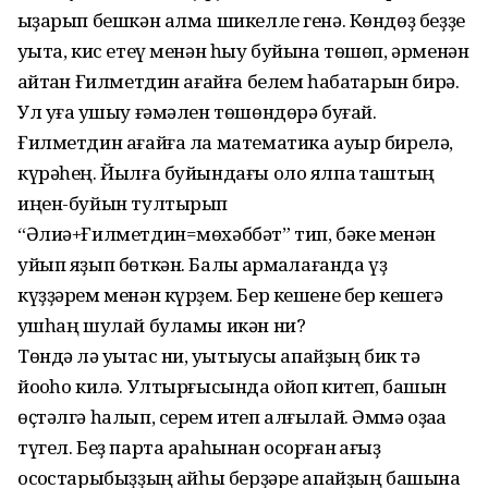
ҡыҙарып бешкән алма шикелле генә. Көндөҙ беҙҙе
уҡыта, кис етеү менән һыу буйына төшөп, әрменән
ҡайтҡан Ғилметдин ағайға белем һабаҡтарын бирә.
Ул уға ҡушыу ғәмәлен төшөндөрә буғай.
Ғилметдин ағайға ла математика ауыр бирелә,
күрәһең. Йылға буйындағы оло ялпаҡ таштың
иңен-буйын тултырып
“Әлиә+Ғилметдин=мөхәббәт” тип, бәке менән
уйып яҙып бөткән. Балыҡ ҡармаҡлағанда үҙ
күҙҙәрем менән күрҙем. Бер кешене бер кешегә
ҡушһаң шулай буламы икән ни?
Төндә лә уҡытҡас ни, уҡытыусы апайҙың бик тә
йоҡоһо килә. Ултырғысында ойоп китеп, башын
өҫтәлгә һалып, серем итеп алғылай. Әммә оҙаҡҡа
түгел. Беҙ парта араһынан осорған ҡағыҙ
осҡостарыбыҙҙың ҡайһы берҙәре апайҙың башына