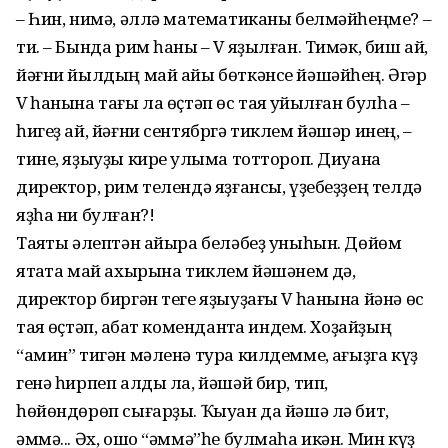
– Һин, нимә, әллә математиканы белмәйһеңме? –
ти. – Бында рим һаны – V яҙылған. Тимәк, биш ай,
йәғни йылдың май айы бөткәнсе йәшәйһең. Әгәр
V һанына тағы ла өҫтәп өс таяҡ ҡуйылған булһа –
һигеҙ ай, йәғни сентябргә тиклем йәшәр инең, –
тине, яҙыуҙы кире ҡулыма тоттороп. Диуана
директор, рим телендә яҙғансы, үҙебеҙҙең телдә
яҙһа ни булған?!
Таяҡты әлептән айыра беләбеҙ уныһын. Дөйөм
ятаҡта май ахырына тиклем йәшәнем дә,
директор биргән теге яҙыуҙағы V һанына йәнә өс
таяҡ өҫтәп, ҡабат комендантҡа индем. Хоҙайҙың
“амин” тигән мәленә тура килдемме, ҡағыҙга күҙ
генә һирпеп алды ла, йәшәй бир, тип,
һөйөндөрөп сығарҙы. Ҡыуан да йәшә лә бит,
әммә... Әх, ошо “әммә”һе булмаһа икән. Мин күҙ