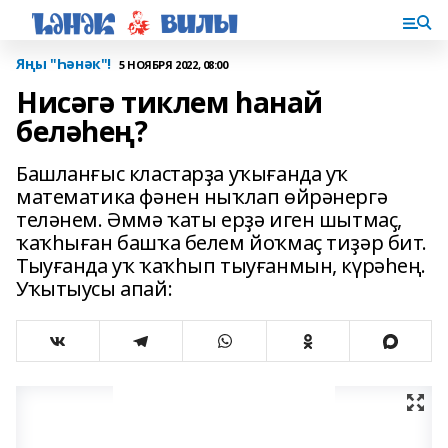
Яңы "Һәнәк"!
5 НОЯБРЯ 2022, 08:00
Нисәгә тиклем һанай
беләһең?
Башланғыс кластарҙа уҡығанда уҡ
математика фәнен ныҡлап өйрәнергә
теләнем. Әммә ҡаты ерҙә иген шытмаҫ,
ҡаҡһыған башҡа белем йоҡмаҫ тиҙәр бит.
Тыуғанда уҡ ҡаҡһып тыуғанмын, күрәһең.
Уҡытыусы апай: