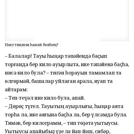
Нисәгә тиклем һанай беләһең?
– Балалар! Тауыҡ һыңар тәпәйендә баҫып
торғанда бер кило ауырлыҡта, ике тәпәйенә баҫһа,
нисә кило була? – тигән һорауын тамамлап та
өлгөрмәй, башҡалар уйлаған арала, яуап та
ҡайтарам:
– Теп-теүәл ике кило була, апай.
– Дөрөҫ түгел. Тауыҡтың ауырлығы, һыңар аяҡта
торһа ла, ике аяғына баҫһа ла, бер үлсәмдә була.
Тимәк, бер килограмм, – тип төҙәтә уҡытыусы.
Уҡытыусы апайыбыҙ үҙе лә йәп-йәш, сибәр,