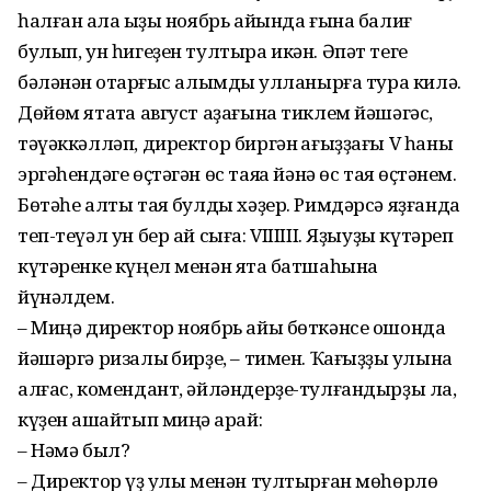
һалған ҡала ҡыҙы ноябрь айында ғына балиғ
булып, ун һигеҙен тултыра икән. Әпәт теге
бәләнән ҡотҡарғыс алымды ҡулланырға тура килә.
Дөйөм ятаҡта август аҙағына тиклем йәшәгәс,
тәүәккәлләп, директор биргән ҡағыҙҙағы V һаны
эргәһендәге өҫтәгән өс таяҡҡа йәнә өс таяҡ өҫтәнем.
Бөтәһе алты таяҡ булды хәҙер. Римдәрсә яҙғанда
теп-теүәл ун бер ай сыға: VIIIIII. Яҙыуҙы күтәреп
күтәренке күңел менән ятаҡ батшаһына
йүнәлдем.
– Миңә директор ноябрь айы бөткәнсе ошонда
йәшәргә ризалыҡ бирҙе, – тимен. Ҡағыҙҙы ҡулына
алғас, комендант, әйләндерҙе-тулғандырҙы ла,
күҙен аҡшайтып миңә ҡарай:
– Нәмә был?
– Директор үҙ ҡулы менән тултырған мөһөрлө