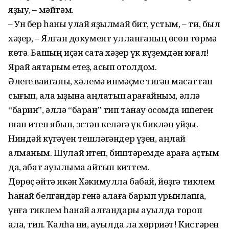
яҙыу, – мәйтәм.
– Ун бер һаны улай яҙылмай бит, ҡустым, – ти, был
хәҙер, – Ялған документ ҡулланғаның өсөн төрмә
көтә. Башың иҫән саҡта хәҙер үк күҙемдән юғал!
Ярай аяҡтарым етеҙ, ҡасып ҡотолдом.
Әлеге ваҡиғаны, хәлемә ин­мәҫме тигән маҡсаттан
сығып, ҡала ҡыҙына аңлатып ҡа­рағайным, әллә
“барин”, әллә “баран” тип танау осомда ишеген
шап итеп ябып, эстән келәгә үк бикләп ҡуйҙы.
Ниндәй күгәүен тешләгәндер үҙен, аңлай
алманым. Шулай итеп, биштәремде арҡаға аҫтым
да, ҡабат ауылыма ҡайтып киттем.
Дөрөҫ әйтә икән Хәкимулла бабай, йөҙгә тиклем
һанай белгәндәр генә ҡалаға барып урынлаша,
унға тиклем һанай алғандары ауылда тороп
ҡала, тип. Ҡалһа ни, ауылда ла хөрриәт! Кистәрен