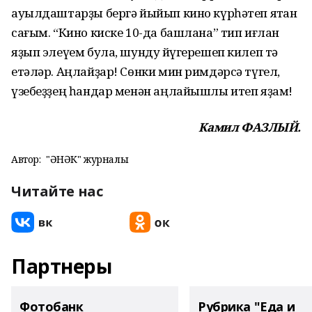
ауылдаштарҙы бергә йыйып кино күрһәтеп ятҡан
сағым. “Кино киске 10-да башлана” тип иғлан
яҙып элеүем була, шундуҡ йүгерешеп килеп тә
етәләр. Аңлайҙар! Сөнки мин римдәрсә түгел,
үзебеҙҙең һандар менән аңлайышлы итеп яҙам!
Камил ФАЗЛЫЙ.
Автор:
"ҺӘНӘК" журналы
Читайте нас
Партнеры
Фотобанк
Рубрика "Еда и