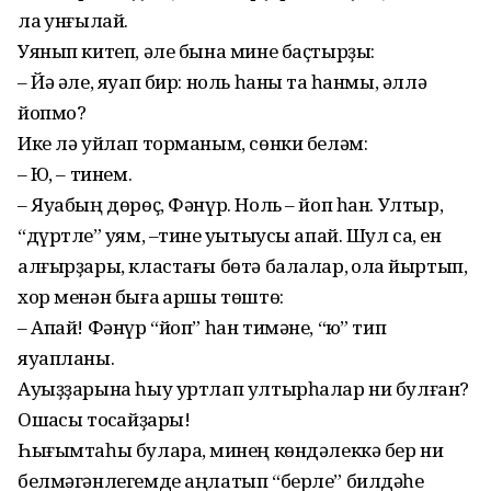
ла ҡунғылай.
Уянып китеп, әле бына мине баҫтырҙы:
– Йә әле, яуап бир: ноль һаны таҡ һанмы, әллә
йопмо?
Ике лә уйлап торманым, сөнки беләм:
– Юҡ, – тинем.
– Яуабың дөрөҫ, Фәнүр. Ноль – йоп һан. Ултыр,
“дүртле” ҡуям, –тине уҡытыусы апай. Шул саҡ, ен
алғырҙары, кластағы бөтә балалар, ҡолаҡ йыртып,
хор менән быға ҡаршы төштө:
– Апай! Фәнүр “йоп” һан тимәне, “юҡ” тип
яуапланы.
Ауыҙҙарына һыу уртлап ултырһалар ни булған?
Ошаҡсы тоҡсайҙары!
Һығымтаһы булараҡ, минең көндәлеккә бер ни
белмәгәнлегемде аңлатып “берле” билдәһе