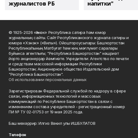
журналистов РБ
напитки"
© 1925-2026 «Һәнәк» Республика сатира һәм юмор
журналының сайты. Сайт Республиканского журнала сатиры и
юмора «Хэнэк» («Вилы»). Ойоштороусылары: Башҡортостан
Республикаһының Матбуғат һәм киң мәғлүмәт саралары
буйынса агентлығы; "Республика Башкортостан" нәшриәт
йорто акционерҙар йәмғиәте. Учредители: Агентство по печати
и средствам массовой информации Республики
Башкортостан; Акционерное общество Издательский дом
"Республика Башкортостан".
Об использовании персональных данных
Зарегистрирован Федеральной службой по надзору в сфере
связи, информационных технологий и массовых
коммуникаций по Республике Башкортостан в связи с
изменением состава учредителей - регистрационный номер
ПИ № ТУ 02-01753 от 19 мая 2025 года.
Баш мөхәррир: Илгиз Вәкил улы ИШБУЛАТОВ
Телефон