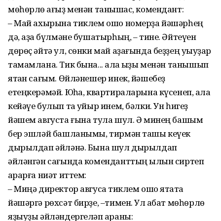
мөһөрлө ҡағыҙ менән танышҡас, комендант:
– Май ахырына тиклем ошо номерҙа йәшәрһең
дә, аҙаҡ бүлмәне бушатырһың, – тине. Әйтеүен
дөрөҫ әйтә ул, сөнки май аҙағында беҙҙең уҡыуҙар
тамамлана. Тик бына... ҡала ҡыҙы менән танышып
ятҡан сағым. Өйләнешер инек, йәшебеҙ
етеңкерәмәй. Юҡһа, квартираларына күсенеп, ҡала
кейәүе булып та ҡуйыр инем, бәлки. Ун һигеҙ
йәшем августа ғына тула шул. Ә минең башым
бер эшләй башланымы, тирмән ташы кеүек
дырылдап әйләнә. Бына шул дырылдап
әйләнгән сағында коменданттың ҡылын сиртеп
ҡарарға ниәт иттем:
– Миңә директор авгусҡа тиклем ошо ятаҡта
йәшәргә рөхсәт бирҙе, –тимен. Ул ҡабат мөһөрлө
яҙыуҙы әйләндергеләп ҡараны: