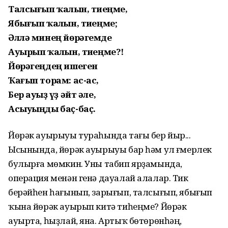
Талсығып ҡалһын, тиһеңме,
Ябығып ҡалһын, тиһеңме;
Әллә минең йөрәгемде
Ауырып ҡалһын, тиһеңме?!
Йөрәгеңдең ишеген
Ҡағып торам: ас-ас,
Бер ауыҙ һүҙ әйт әле,
Асыуыңды баҫ-баҫ.
Йөрәк ауырыуы тураһында тағы бер йыр...
Ысынында, йөрәк ауырыуы бар һәм ул ғүмерлек
булырға мөмкин. Уны табип ярҙамында,
операция менән генә дауалай алалар. Тик
берәйһен һағынып, зарығып, талсығып, ябығып
ҡына йөрәк ауырып китә тиһеңме? Йөрәк
ауырта, һыҙлай, яна. Артыҡ бөтөрөнһәң,