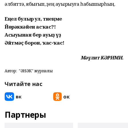
әлбиттә, ябығып, үҙең ауырыуға һабышырһың.
Еңел булыр ул, тиһеңме
Йөрәккәйен асҡас?!
Асыуынан бер ауыҙ һүҙ
Әйтмәҫ борон, ҡас-ҡас!
Мәүлит КӘРИМИ.
Автор:
"ҺӘНӘК" журналы
Читайте нас
Партнеры