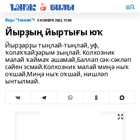
Яңы "Һәнәк"!
5 НОЯБРЯ 2022, 11:00
Йырҙың йыртығы юҡ
Йырҙарҙы тыңлай-тыңлай, уф,
ҡолаҡҡайҙарым зыңлай. Колхозник
малай ҡаймаҡ ашамай,Баллап сәк-сәкләп
сәйен эсмәй.Колхозник малай миңә ныҡ
оҡшай,Миңә ныҡ оҡшай, нишләп
ынтылмай.