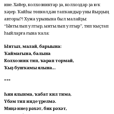
ине. Хәйер, колхозниктар ҙа, колхоздар ҙа юҡ
хәҙер. Ҡайһы төпкөлдән тапҡандыр уны йырҙың
авторы?! Хужа урынына был малайҙы:
“Ынтылып ултыр, ынтылып ултыр”, тип ҡыҫтап
һыйларға ғына ҡала:
Ынтыл, малай, барыһына:
Ҡаймағына, балына
Колхозник тип, ҡарап тормай,
Ҡыҙ бушҡамы ялына...
***
Һин ялынма, ҡабат кил тимә,
Үбәм тип инде үрелмә.
Миңә һинһеҙ рәхәт, бик рәхәт,