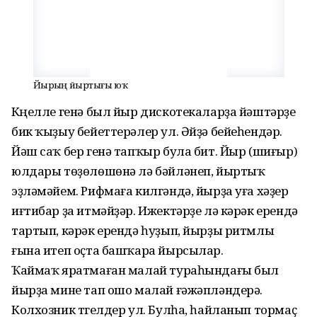
Йырҙың йыртығы юҡ
Күңелле генә был йыр диско­те­каларҙа йәштәрҙе
бик ҡыҙыу бе­йеттерәлер ул. Әйҙә бейеһендәр.
Йәш саҡ бер генә тапҡыр була бит. Йыр (шиғыр)
юлдары төҙөлөшөнә лә бәйләнеп, йыртыҡ
эҙләмәйем. Рифмаға килгәндә, йырҙа уға хәҙер
иғтибар ҙа итмәйҙәр. Ижектәрҙе лә кәрәк ерендә
тартып, кәрәк ерендә һуҙып, йырҙы ритмлы
ғына итеп оҫта башҡара йырсылар.
Ҡаймаҡ яратмаған малай тура­һындағы был
йырҙа мине тап ошо малай ғәжәпләндерә.
Колхозник түгелдер ул. Булһа, һайланып тормаҫ