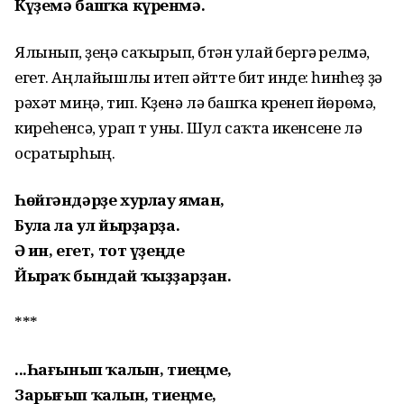
Күҙемә башҡа күренмә.
Ялынып, үҙеңә саҡырып, бүтән улай үбергә үрелмә,
егет. Аңлайышлы итеп әйтте бит инде: һинһеҙ ҙә
рәхәт миңә, тип. Күҙенә лә башҡа күренеп йөрөмә,
киреһенсә, урап үт уны. Шул саҡта икенсене лә
осратырһың.
Һөйгәндәрҙе хурлау яман,
Булһа ла ул йырҙарҙа.
Ә һин, егет, тот үҙеңде
Йыраҡ бындай ҡыҙҙарҙан.
***
...Һағынып ҡалһын, тиһеңме,
Зарығып ҡалһын, тиһеңме,