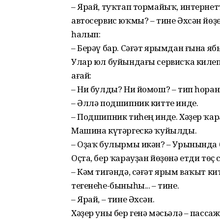
– Ярай, туҡтап тормайыҡ, интернетт
автосервис юҡмы? – тине Әхсән йөҙ
һалып:
– Берәү бар. Сәғәт ярымдан ғына ябы
Улар юл буйындағы сервисҡа килеп
ағай:
– Ни булды? Ни йомош? – тип һоран
– Әллә подшипник китте инде.
– Подшипник тиһең инде. Хәҙер ҡар
Машина күтәргескә ҡуйылды.
– Оҙаҡ булырмы икән? – Урынында 
Оҫта, бер ҡарауҙан йөҙөнә етди төҫ
– Кәм тигәндә, сәғәт ярым ваҡыт ки
тегенеһе-быныһы... – тине.
– Ярай, – тине Әхсән.
Хәҙер уны бер генә мәсьәлә – пасс