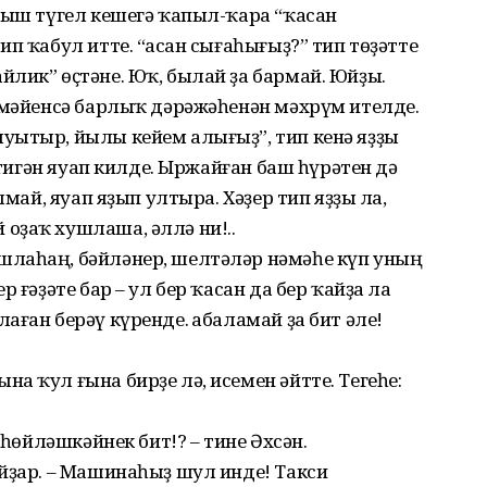
ныш түгел кешегә ҡапыл-ҡара “ҡасан
п ҡабул итте. “Ҡасан сығаһығыҙ?” тип төҙәтте
лик” өҫтәне. Юҡ, былай ҙа бармай. Юйҙы.
тмәйенсә барлыҡ дәрәжәһенән мәхрүм ителде.
уытыр, йылы кейем алығыҙ”, тип кенә яҙҙы
” тигән яуап килде. Ыржайған баш һүрәтен дә
лмай, яуап яҙып ултыра. Хәҙер тип яҙҙы ла,
оҙаҡ хушлаша, әллә ни!..
шлаһаң, бәйләнер, шелтәләр нәмәһе күп уның
 ғәҙәте бар – ул бер ҡасан да бер ҡайҙа ла
ған берәү күренде. Ҡабаламай ҙа бит әле!
а ҡул ғына бирҙе лә, исемен әйтте. Тегеһе:
 һөйләшкәйнек бит!? – тине Әхсән.
йҙар. – Машинаһыҙ шул инде! Такси