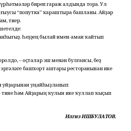
үрһәтмәләр биреп гараж алдында тора. Ул
ығыусы “попутка” ҡараштыра башланы. Айҙар
ам, тиер.
шетелде:
ғанһығыҙ. Һеҙҙең былай имен-аман ҡайтып
оролдо, – оҫталар эш менән булғансы, беҙ
, эргәләге башҡорт аштары ресторанынан ике
н уйҙарынан уңайһыҙланып:
 – тине һәм Айҙарың ҡулын ике ҡуллап ҡыҫып
Илгиз ИШБУЛАТОВ.