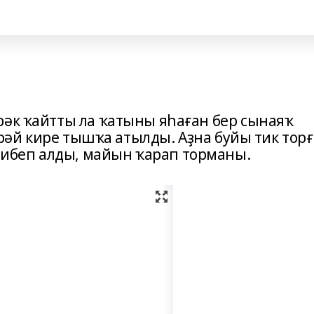
рәк ҡайтты ла ҡатыны яһаған бер сынаяҡ
гәрәй кире тышҡа атылды. Аҙна буйы тик тор
ибеп алды, майын ҡарап торманы.