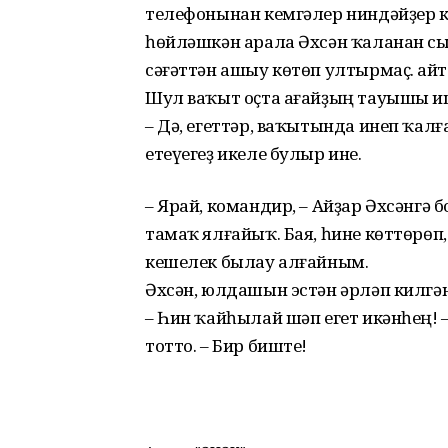
телефонынан кемгәлер ниндәйҙер к
һөйләшкән арала Әхсән ҡаланан с
сәғәттән ашыу көтөп ултырмаҫ. Ҡайт
Шул ваҡыт оҫта ағайҙың тауышы и
– Дә, егеттәр, ваҡытында инеп ҡал
етеүегеҙ икеле булыр ине.
– Ярай, командир, – Айҙар Әхсәнгә б
тамаҡ ялғайыҡ. Бая, һине көттөрөп
кешелек былау алғайным.
Әхсән, юлдашын эстән әрләп килгә
– Һин ҡайһылай шәп егет икәнһең!
тотто. – Бир биште!