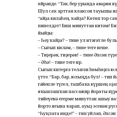
өйрәнде. “Тәк, бер урында авария 
Шул саҡ арттан клаксон тауышы и
“Ҡайҙа киләһең, ҡайҙа? Көтөп тор с
пипелдәт! Биш минуттан китәм! Б
йыйҙы:
– Һеҙ ҡайҙа? – тине ул итәғәтле б
– Сығып киләм, – тине теге кеше.
– Тиҙерәк, тиҙерәк! – тине Әхсән тү
– Әһә! – тине теге ир.
Сығып китергә теләгән һөмһөҙгә юл 
үтте. “Бар, бар, юлыңда бул! – тип 
ғәйепле түгел, ташбаҡа күршең оҙа
яҡынлашҡан пассажир йораты күр
тийеүенә егерме минуттан ашыу ваҡ
йорто яғына ҡарап, ауыҙ эсенән ру
“Һуңлата инде!” – тип уйлап, Әхсән 