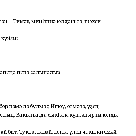
хсән. – Тимәк, мин һиңә юлдаш та, шәхси
 ҡуйҙы:
олағыңа ғына салыналыр.
бер нәмә лә булмаҫ. Ищеү, етмәһә, үҙең
лдың. Ваҡытында сыҡһаҡ, күптән ярты юлды
й бит. Туҡта, давай, юлда үлеп ятҡы килмәй.