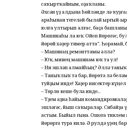
саҡыртҡайным, оҙаҡланы.
Әхсән үҙ алдына һөйләнде лә ҡуҙғ
араһынан тегеләй-былай ырғый-ыр
юлға ултырып алғас, баҫа башланы
Машинаһы ла юҡ. Ойоп йөрөгәс, бу
йөрөй хәҙер тимер атта”. Һорамай,
– Машинаң ремонттамы әллә?
– Юҡ, минең машинам юҡ та ул!
– Ни эшләп алмайһың? Әллә тан
– Таныҡлыҡ та бар, йөрөтә лә бел
туйҙым инде! Хәҙер нисектер күңел
– Төрлө кеше була инде...
– Үҙем аҙна һайын командировкал
эшләгәс, йыш саҡыралар. Сибайҙа 
астым. Быйыл ғына. Ошоға тиклем я
йөрөргә тура килә. Ә рулдә үҙең б