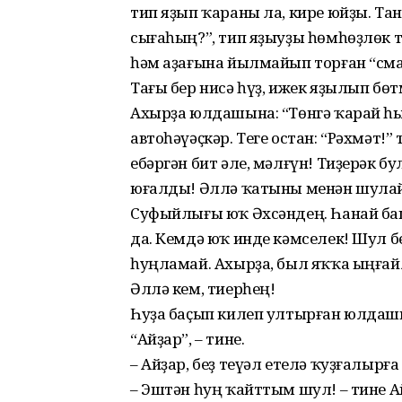
тип яҙып ҡараны ла, кире юйҙы. Та
сығаһың?”, тип яҙыуҙы һөмһөҙлөк ти
һәм аҙағына йылмайып торған “смай
Тағы бер нисә һүҙ, ижек яҙылып бө
Ахырҙа юлдашына: “Төнгә ҡарай һы
автоһәүәҫкәр. Теге остан: “Рәхмәт!
ебәргән бит әле, мәлғүн! Тиҙерәк бу
юғалды! Әллә ҡатыны менән шулай 
Суфыйлығы юҡ Әхсәндең. Һанай ба
да. Кемдә юҡ инде кәмселек! Шул бер
һуңламай. Ахырҙа, был яҡҡа ыңғайла
Әллә кем, тиерһең!
Һуҙа баҫып килеп ултырған юлдашын
“Айҙар”, – тине.
– Айҙар, беҙ теүәл етелә ҡуҙғалырға
– Эштән һуң ҡайттым шул! – тине А