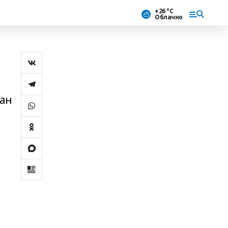
+26 °С
Облачно
ған