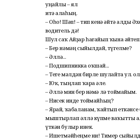
уңайлы – ял
итә алаһың.
– Оһо! Шәп! – тип кенә әйтә алды Ә
водитель дә!
Шул саҡ Айҙар һағайып ҡына әйтеп
– Бер нәмәң сыйылдай, түгелме?
– Әллә...
– Подшипникка оҡшай...
– Теге мәлдән бирле шулайта ул. Ҡ
– Юҡ, тыңлап ҡара әле.
– Әллә мин бер нәмә лә тоймайым.
– Нисек инде тоймайһың?
– Ярай, ҡабаланам, ҡайтып еткәнсе 
мыштырлап әллә күпме ваҡытты а
үткән булыр инек.
– Ишетмәйһеңме ни! Тимер сыйылда