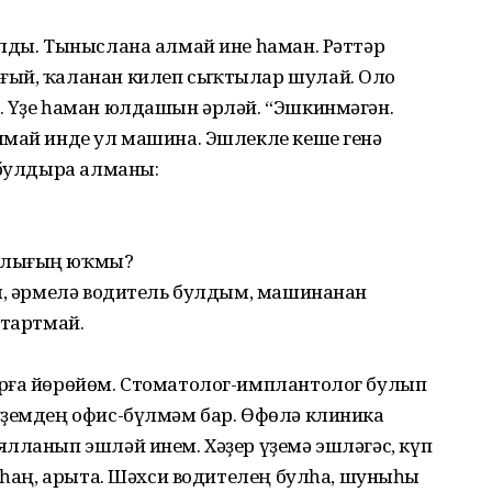
алды. Тыныслана алмай ине һаман. Рәттәр
ғый, ҡаланан килеп сыҡтылар шулай. Оло
. Үҙе һаман юлдашын әрләй. “Эшкинмәгән.
лмай инде ул машина. Эшлекле кеше генә
 булдыра алманы:
ыҡлығың юҡмы?
әм, әрмелә водитель булдым, машинанан
 тартмай.
арға йөрөйөм. Стоматолог-имплантолог булып
үҙемдең офис-бүлмәм бар. Өфөлә клиника
лланып эшләй инем. Хәҙер үҙемә эшләгәс, күп
арһаң, арыта. Шәхси водителең булһа, шуныһы