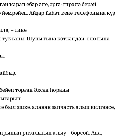
ан ҡарап ебәр әле, эргә-тирәлә берәй
ө йәмрәйеп. Айҙар йәһәт кенә телефонына күҙ
ла, – тине.
 туҡтаны. Шуны ғына көткәндәй, оло ғына
ы.
айбыҙ.
бейеп торған Әхсән һораны.
 сығарып:
тә был эшкә. Ҡаланан запчасть алып килгәнсе,
ажирының ризалығын алыу – борсой. Ана,