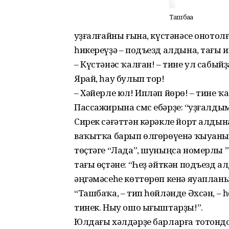
Ташбаҡа
Ҡуҙғалғайны ғына, күстәнәсе оното
һикереүҙә – подъезд алдына, тағы и
– Күстәнәс ҡалған! – тине ул сабый
Ярай, һау булып тор!
– Хәйерле юл! Ипләп йөрө! – тине ҡ
Пассажирына смс ебәрҙе: “Ҡуҙғалдым
Сирек сәғәттән кәрәкле йорт алдын
ваҡытҡа барып өлгөрөүенә ҡыуанып 
төҫтәге “Лада”, шуныңса номерлы ”,
тағы өҫтәне: “Һеҙ әйткән подъезд 
әңгәмәсеһе көттөрөп кенә яуапланы:
“Ташбаҡа, – тип һөйләнде Әхсән, – 
тинек. Ныу ошо ығыштарҙы!”.
Юлдағы хәлдәрҙе барларға тотонд