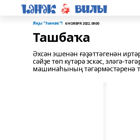
Яңы "Һәнәк"!
6 НОЯБРЯ 2022, 09:00
Ташбаҡа
Әхсән эшенән ғәҙәттәгенән иртә
сәйҙе төп күтәрә эскәс, эләгә-тә
машинаһының тәгәрмәстәренә т