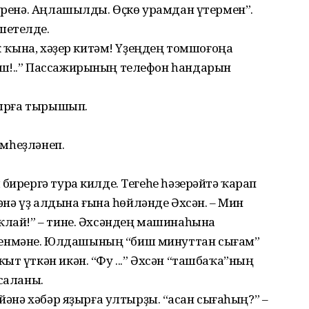
күренә. Аңлашылды. Өҫкө урамдан үтермен”.
шетелде.
аҡ ҡына, хәҙер китәм! Үҙеңдең томшоғоңа
иш!..” Пассажирының телефон һандарын
улырға тырышып.
ҙемһеҙләнеп.
бирергә тура килде. Тегеһе һәзерәйтә ҡарап
йәнә үҙ алдына ғына һөйләнде Әхсән. – Мин
ҡлай!” – тине. Әхсәндең машинаһына
енмәне. Юлдашының “биш минуттан сығам”
ыт үткән икән. “Фу ...” Әхсән “ташбаҡа”ның
ссаланы.
йәнә хәбәр яҙырға ултырҙы. “Ҡасан сығаһың?” –