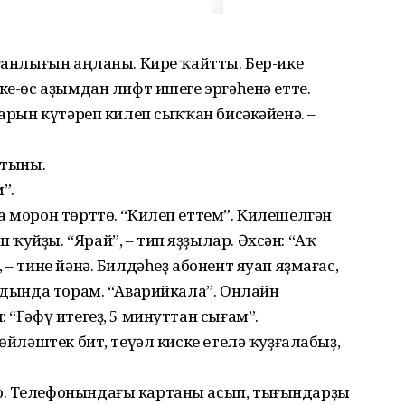
лғанлығын аңланы. Кире ҡайтты. Бер-ике
ке-өс аҙымдан лифт ишеге эргәһенә етте.
ҙарын күтәреп килеп сыҡҡан бисәкәйенә. –
атыны.
”.
а морон төрттө. “Килеп еттем”. Килешелгән
ҡуйҙы. “Ярай”, – тип яҙҙылар. Әхсән: “Аҡ
 – тине йәнә. Билдәһеҙ абонент яуап яҙмағас,
алдында торам. “Аварийкала”. Онлайн
 “Ғәфү итегеҙ, 5 минуттан сығам”.
һөйләштек бит, теүәл киске етелә ҡуҙғалабыҙ,
о. Телефонындағы картаны асып, тығындарҙы