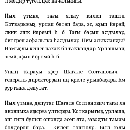
лә мөдир түгел, цех начальнигы.
Йыл үтмәне, тағы ялыу килеп төштө.
Ҡотҡарығыҙ, урлап бөтөп бара, эсә, аҙып йөрөй,
ләкин эшкә йөрөмәй һ. б. Тағы баҫып алдылар,
биттәрен асфальтҡа һалдылар. Нимә асыҡланды?
Намыҫлы кешегә нахаҡ бәлә таҡҡандар. Урлашмай,
эсмәй, аҙып йөрөмәй һ. б.
Уның ҡарауы хәҙер Шағале Солтанович –
генераль директорҙың иң кәрәкле урынбаҫары һәм
ҙур ғына депутат.
Йыл үтмәне, депутат Шағале Солтанович тағы ла
анонимка яҙырға ултырҙы. Ҡотҡарығыҙ, урлаша,
эш тигән булып ошонда эсеп ята, заводты тамам
бөлдөрөп бара. Килеп төштөләр. Был юлы