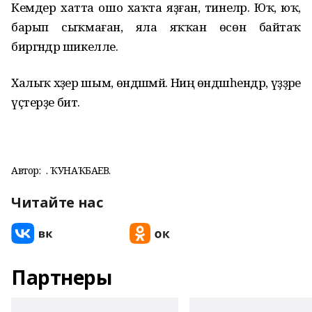
Кемдер хатта ошо хаҡта яҙған, тинеләр. Юҡ, юҡ,
барып сыҡмаған, яла яҡҡан өсөн байтаҡ
биргәндәр шикелле.
Халыҡ хәҙер шым, өндәшмәй. Ниңә өндәшһендәр, үҙҙәре
үҫтерҙе бит.
Автор:
Ғ. ҠУНАҠБАЕВ.
Читайте нас
Партнеры