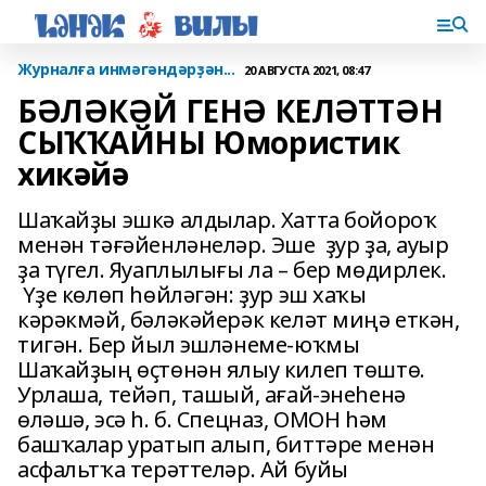
Журналға инмәгәндәрҙән...
20 АВГУСТА 2021, 08:47
БӘЛӘКӘЙ ГЕНӘ КЕЛӘТТӘН
СЫҠҠАЙНЫ Юмористик
хикәйә
Шаҡайҙы эшкә алдылар. Хатта бойороҡ
менән тәғәйенләнеләр. Эше ҙур ҙа, ауыр
ҙа түгел. Яуаплылығы ла – бер мөдирлек.
Үҙе көлөп һөйләгән: ҙур эш хаҡы
кәрәкмәй, бәләкәйерәк келәт миңә еткән,
тигән. Бер йыл эшләнеме-юҡмы
Шаҡайҙың өҫтөнән ялыу килеп төштө.
Урлаша, тейәп, ташый, ағай-энеһенә
өләшә, эсә һ. б. Спецназ, ОМОН һәм
башҡалар уратып алып, биттәре менән
асфальтҡа терәттеләр. Ай буйы