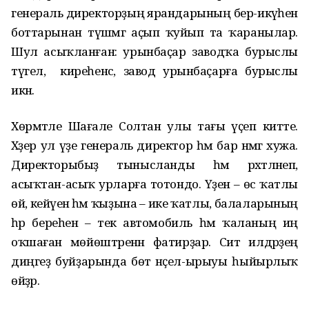
генераль директорҙың ярандарының бер-икәүһен
боттарынан түшәмгә аҫып ҡуйып та ҡаранылар.
Шул асыҡланған: урынбаҫар заводҡа бурыслы
түгел, ә киреһенсә, завод урынбаҫарға бурыслы
икән.
Хөрмәтле Шағале Солтан улы тағы үҫеп китте.
Хәҙер ул үҙе генераль директор һәм бар нәмәгә хужа.
Директорыбыҙ тынысланды һәм рәхәтләнеп,
асыҡтан-асыҡ урларға тотондо. Үҙенә – өс ҡатлы
өй, кейәүенә һәм ҡыҙына – ике ҡатлы, балаларының
һәр береһенә – текә автомобиль һәм ҡаланың иң
оҡшаған мөйөштәренән фатирҙар. Сит илдәрҙең
диңгеҙ буйҙарында бөтә нәҫел-ырыуы һыйырлыҡ
өйҙәр.