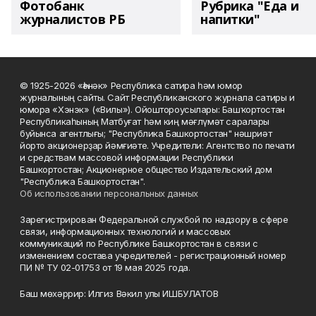
Фотобанк
Рубрика "Еда и
журналистов РБ
напитки"
© 1925-2026 «Һәнәк» Республика сатира һәм юмор
журналының сайты. Сайт Республиканского журнала сатиры и
юмора «Хэнэк» («Вилы»). Ойоштороусылары: Башҡортостан
Республикаһының Матбуғат һәм киң мәғлүмәт саралары
буйынса агентлығы; "Республика Башкортостан" нәшриәт
йорто акционерҙар йәмғиәте. Учредители: Агентство по печати
и средствам массовой информации Республики
Башкортостан; Акционерное общество Издательский дом
"Республика Башкортостан".
Об использовании персональных данных
Зарегистрирован Федеральной службой по надзору в сфере
связи, информационных технологий и массовых
коммуникаций по Республике Башкортостан в связи с
изменением состава учредителей - регистрационный номер
ПИ № ТУ 02-01753 от 19 мая 2025 года.
Баш мөхәррир: Илгиз Вәкил улы ИШБУЛАТОВ