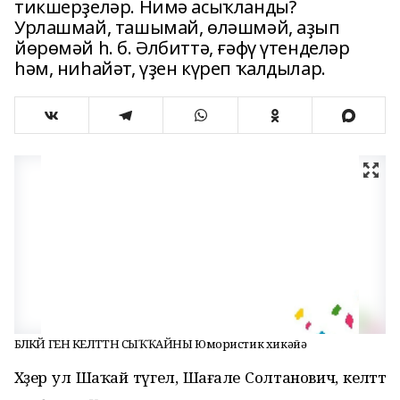
тикшерҙеләр. Нимә асыҡланды?
Урлашмай, ташымай, өләшмәй, аҙып
йөрөмәй һ. б. Әлбиттә, ғәфү үтенделәр
һәм, ниһайәт, үҙен күреп ҡалдылар.
БӘЛӘКӘЙ ГЕНӘ КЕЛӘТТӘН СЫҠҠАЙНЫ Юмористик хикәйә
Хәҙер ул Шаҡай түгел, Шағале Солтанович, келәттә