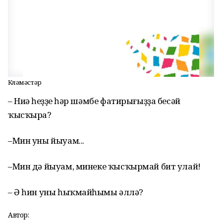
Көләмәстәр
– Ниңә һеҙҙең һәр шәмбе фатирығыҙҙа бесәй
ҡысҡыра?
–Мин уны йыуам...
–Мин дә йыуам, минеке ҡысҡырмай бит улай!
– Ә һин уны һыҡмайһыңмы әллә?
Автор: