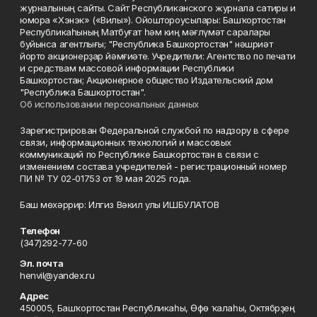
журналының сайты. Сайт Республиканского журнала сатиры и
юмора «Хэнэк» («Вилы»). Ойоштороусылары: Башҡортостан
Республикаһының Матбуғат һәм киң мәғлүмәт саралары
буйынса агентлығы; "Республика Башкортостан" нәшриәт
йорто акционерҙар йәмғиәте. Учредители: Агентство по печати
и средствам массовой информации Республики
Башкортостан; Акционерное общество Издательский дом
"Республика Башкортостан".
Об использовании персональных данных
Зарегистрирован Федеральной службой по надзору в сфере
связи, информационных технологий и массовых
коммуникаций по Республике Башкортостан в связи с
изменением состава учредителей - регистрационный номер
ПИ № ТУ 02-01753 от 19 мая 2025 года.
Баш мөхәррир: Илгиз Вәкил улы ИШБУЛАТОВ
Телефон
(347)292-77-60
Эл. почта
henvil@yandex.ru
Адрес
450005, Башҡортостан Республикаһы, Өфө ҡалаһы, Октябрҙең