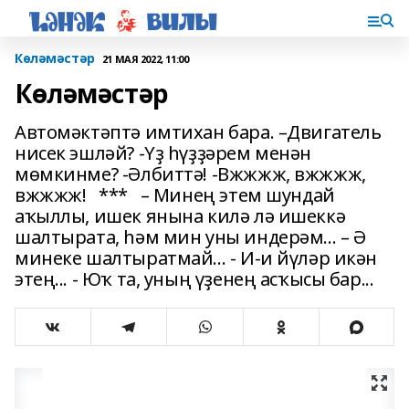
Көләмәстәр
21 МАЯ 2022, 11:00
Көләмәстәр
Автомәктәптә имтихан бара. –Двигатель
нисек эшләй? -Үҙ һүҙҙәрем менән
мөмкинме? -Әлбиттә! -Вжжжж, вжжжж,
вжжжж! *** – Минең этем шундай
аҡыллы, ишек янына килә лә ишеккә
шалтырата, һәм мин уны индерәм... – Ә
минеке шалтыратмай... - И-и йүләр икән
этең... - Юҡ та, уның үҙенең асҡысы бар...