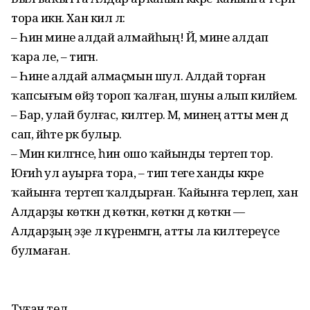
тора икән. Хан килә лә:
– Һин мине алдай алмайһың! Йә, мине алдап
ҡара әле, – тигән.
– Һине алдай алмаҫмын шул. Алдай торған
ҡапсығым өйҙә тороп ҡалған, шуны алып киләйем.
– Бар, улай булғас, килтер. Мә, минең атты мен дә
сап, йәһәте рәк булыр.
– Мин килгәнсе, һин ошо ҡайынды терәтеп тор.
Юғиһә ул ауырға тора, – тип теге ханды кәкре
ҡайынға терәтеп ҡалдырған. Ҡайынға терәлеп, хан
Алдарҙы көткән дә көткән, көткән дә көткән —
Алдарҙың эҙе лә күренмәгән, атты ла килтереүсе
булмаған.
Туған тел