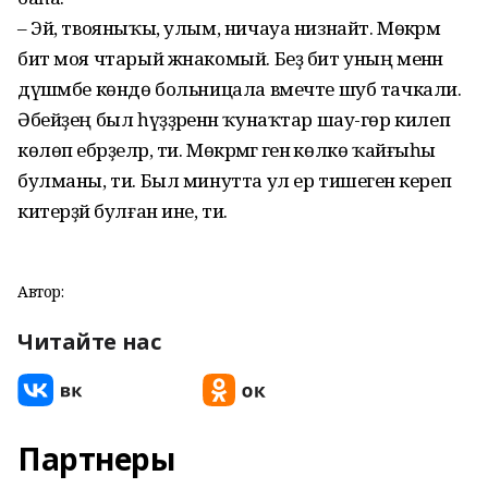
– Эй, твояныҡы, улым, ничауа низнайт. Мөкәрәмә
бит моя чтарый жнакомый. Беҙ бит уның менән
дүшәмбе көндө больницала вмечте шуб тачкали.
Әбейҙең был һүҙҙәренән ҡунаҡтар шау-гөр килеп
көлөп ебәрҙеләр, ти. Мөкәрәмәгә генә көлкө ҡайғыһы
булманы, ти. Был минутта ул ер тишегенә кереп
китерҙәй булған ине, ти.
Автор:
Читайте нас
Партнеры