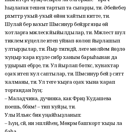
һыҙлаған тешен тартып та сығарҙы, ти. Әбейебеҙ
рәхмәттәр уҡый-уҡый өйөнә ҡайтып китте, ти.
Шулай бер ваҡыт Шәмсинур әбейҙәргә яңы өй
ҡотларға мәжлескә йыйылдылар, ти. Мәжлестә шул
тиклем күңелле итеп уйнап-көлөп йырлашып
ултырҙылар, ти. Йыр тигәндәй, әлеге мөләйем йөҙлө
ҡуңыр ҡара күҙле сибәр ханым барыһынан да
уҙҙырып ебәрҙе, ти. Ул йырлап бөткәс, ҡунаҡтар
оҙаҡ итеп ҡул саптылар, ти. Шәмсинур әбей ҙә ситтә
ҡалманы, ти. Ул теге ҡыҙға оҙаҡ ҡына ҡарап
торғандан һуң:
– Маладчина, дучинка, как Фәриҙә Ҡудашева
поешь, бәбкәм! – тип ҡуйҙы, ти.
Улы Ильяс бик уңайһыҙланып:
– Һуң, әсәй, ни эшләйһең, Мөкәрәмә башҡорт ҡыҙы ла
баһа.