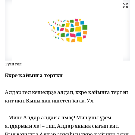
Туған тел
Кәкре ҡайынға терәткән
Алдар гел кешеләрҙе алдап, кәкре ҡайынға терәтеп
китә икән. Быны хан ишетеп ҡала. Ул:
– Мине Алдар алдай алмаҫ! Мин уны үҙем
алдармын әле! – тип, Алдар янына сығып китә.
Был ваҡытта Алдар арҡаһын кәкре ҡайынға терәп