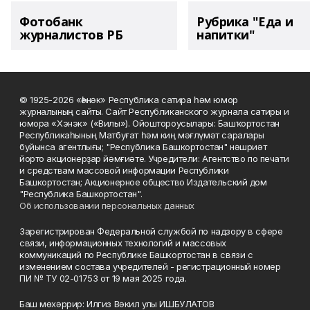
Фотобанк
Рубрика "Еда и
журналистов РБ
напитки"
© 1925-2026 «Һәнәк» Республика сатира һәм юмор
журналының сайты. Сайт Республиканского журнала сатиры и
юмора «Хэнэк» («Вилы»). Ойоштороусылары: Башҡортостан
Республикаһының Матбуғат һәм киң мәғлүмәт саралары
буйынса агентлығы; "Республика Башкортостан" нәшриәт
йорто акционерҙар йәмғиәте. Учредители: Агентство по печати
и средствам массовой информации Республики
Башкортостан; Акционерное общество Издательский дом
"Республика Башкортостан".
Об использовании персональных данных
Зарегистрирован Федеральной службой по надзору в сфере
связи, информационных технологий и массовых
коммуникаций по Республике Башкортостан в связи с
изменением состава учредителей - регистрационный номер
ПИ № ТУ 02-01753 от 19 мая 2025 года.
Баш мөхәррир: Илгиз Вәкил улы ИШБУЛАТОВ