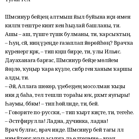
Шәмсинур әбейҙең алтмыш йыл буйына иҫән-имен
килгән тештәре кинәт кенә һыҙлай башланы, ти.
Ашы – аш, түшәге түшәк булманы, ти, ҡарсыҡтың.
– Һуң, әсәй, ниңә үҙеңде ғазаплап йөрөйһөң? Врачҡа
күренергә кәрәк, – тип кәңәш бирҙе, ти, улы Ильяс.
Дауаханаға барғас, Шәмсинур әбейҙе мөләйем
йөҙлө, ҡуңыр ҡара күҙле, сибәр генә ханым ҡаршы
алды, ти.
– Әй, Аллаға шөкөр, үҙебеҙҙең мосолман ҡыҙы
икән дә баһа, тел тешләп тораһы юҡ, рәхмәт яуғыры!
Һаумы, бәбкәм! – тип һөйләнде, ти, әбей.
– Говорите по-русски, – тип ҡырт киҫте, ти, тегеһе.
– Әстәғәфирулла! Ладна, дучинка, ладна!
Врач булғас, врач инде. Шәмсинур әбей тағы әллә
нимә әйтергә ауыҙ асырға ла өлгөрмәне – врач