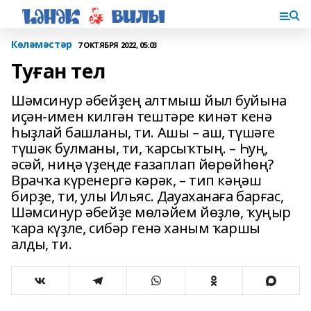
Көләмәстәр
7 ОКТЯБРЯ 2022, 05:03
Туған тел
Шәмсинур әбейҙең алтмыш йыл буйына
иҫән-имен килгән тештәре кинәт кенә
һыҙлай башланы, ти. Ашы – аш, түшәге
түшәк булманы, ти, ҡарсыҡтың. – Һуң,
әсәй, ниңә үҙеңде ғазаплап йөрөйһөң?
Врачҡа күренергә кәрәк, – тип кәңәш
бирҙе, ти, улы Ильяс. Дауаханаға барғас,
Шәмсинур әбейҙе мөләйем йөҙлө, ҡуңыр
ҡара күҙле, сибәр генә ханым ҡаршы
алды, ти.