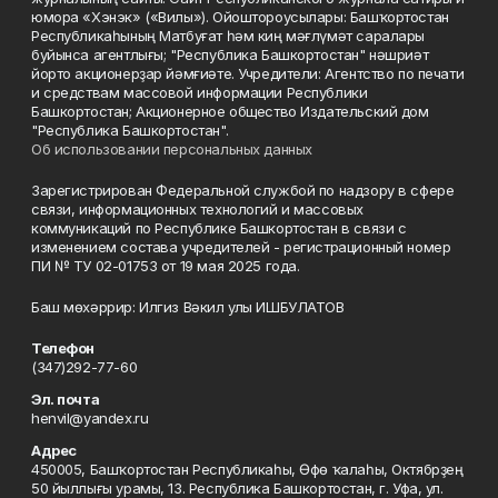
юмора «Хэнэк» («Вилы»). Ойоштороусылары: Башҡортостан
Республикаһының Матбуғат һәм киң мәғлүмәт саралары
буйынса агентлығы; "Республика Башкортостан" нәшриәт
йорто акционерҙар йәмғиәте. Учредители: Агентство по печати
и средствам массовой информации Республики
Башкортостан; Акционерное общество Издательский дом
"Республика Башкортостан".
Об использовании персональных данных
Зарегистрирован Федеральной службой по надзору в сфере
связи, информационных технологий и массовых
коммуникаций по Республике Башкортостан в связи с
изменением состава учредителей - регистрационный номер
ПИ № ТУ 02-01753 от 19 мая 2025 года.
Баш мөхәррир: Илгиз Вәкил улы ИШБУЛАТОВ
Телефон
(347)292-77-60
Эл. почта
henvil@yandex.ru
Адрес
450005, Башҡортостан Республикаһы, Өфө ҡалаһы, Октябрҙең
50 йыллығы урамы, 13. Республика Башкортостан, г. Уфа, ул.