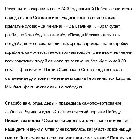
Разрешите поздравить вас с 74-й годовщиной Победы советского
народа в этой Святой войне! Родившиеся на войне такие
крылатые слова: «За Ленина!», «За Сталина!», «Враг будет
разбит, победа будет за нами!», «Позади Москва, отступать
некуда!», пожертвования личных средств граждан на постройку
кораблей, самолетов, танков воинам говорит​ о великом единении
всех советских людей от мала до велика на борьбу с чумой 20
века — фашизмом. Против Советского Союза тогда воевала
отлаженная для войны железная машина Германии, вся Европа.
Мы были фактически одни, но победили!
Спасибо вам, отцы, деды и прадеды за самопожертвование,
любовь к Родине и единый​ патриотический порыв и Победу!
Низкий вам поклон! Смогли бы сделать это мы, наше поколение,
наши дети и внуки?! Отвечу не колеблясь, как участник войны: Да,
смогли бы и сможем, если наступит​ такое испытание! Потому, что