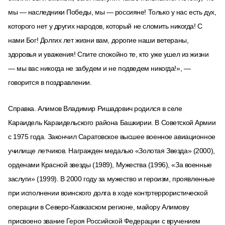
мы — наследники Победы, мы — россияне! Только у нас есть дух,
которого нет у других народов, который не сломить никогда! С
нами Бог! Долгих лет жизни вам, дорогие наши ветераны,
здоровья и уважения! Спите спокойно те, кто уже ушел из жизни
— мы вас никогда не забудем и не подведем никогда!», —
говорится в поздравлении.
Справка. Алимов Владимир Ришадович родился в селе
Караидель Караидельского района Башкирии. В Советской Армии
с 1975 года. Закончил Саратовское высшее военное авиационное
училище летчиков. Награжден медалью «Золотая Звезда» (2000),
орденами Красной звезды (1989), Мужества (1996), «За военные
заслуги» (1999). В 2000 году за мужество и героизм, проявленные
при исполнении воинского долга в ходе контртеррористической
операции в Северо-Кавказском регионе, майору Алимову
присвоено звание Героя Российской Федерации с вручением