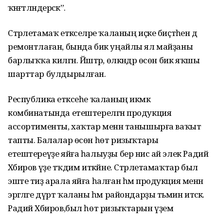
ҡәнәғәтләндерәсәк”.
Стәрлетамаҡ етәкселәре ҡаланың иҫке биҫтәһен дә
ремонтлаған, бында бик уңайлы ял майҙаны
барлыҡҡа килгән. Йәштәр, өлкәндәр өсөн бик яҡшы
шарттар булдырылған.
Республика етәксеһе ҡаланың икмәк
комбинатында етештерелгән продукция
ассортименты, хаҡтар менән танышырға ваҡыт
тапты. Балалар өсөн һөт ризыҡтары
етештереүҙе яйға һалыуҙы бер нисә ай элек Радий
Хәбиров үҙе тәҡдим иткәйне. Стәрлетамаҡтар был
эште тиҙ арала яйға һалған һәм продукция менән
эргәләге дүрт ҡаланы һәм райондарҙы тәьмин итәсәк.
Радий Хәбиров,был һөт ризыҡтарын үҙем