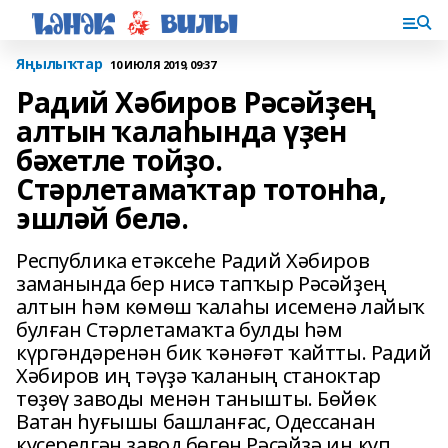
Яңылыҡтар
10 ИЮЛЯ 2019, 09:37
Радий Хәбиров Рәсәйҙең
алтын ҡалаһында үҙен
бәхетле тойҙо.
Стәрлетамаҡтар тотонһа,
эшләй белә.
Республика етәксеһе Радий Хәбиров
заманында бер нисә тапҡыр Рәсәйҙең
алтын һәм көмөш ҡалаһы исеменә лайыҡ
булған Стәрлетамаҡта булды һәм
күргәндәренән бик ҡәнәғәт ҡайтты. Радий
Хәбиров иң тәүҙә ҡаланың станоктар
төҙөү заводы менән танышты. Бөйөк
Ватан һуғышы башланғас, Одессанан
күсерелгән завод бөгөн Рәсәйҙә иң күп