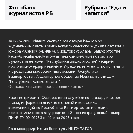
Фотобанк
Рубрика "Еда и
журналистов РБ
напитки"
© 1925-2026 «Һәнәк» Республика сатира һәм юмор
журналының сайты. Сайт Республиканского журнала сатиры и
юмора «Хэнэк» («Вилы»). Ойоштороусылары: Башҡортостан
Республикаһының Матбуғат һәм киң мәғлүмәт саралары
буйынса агентлығы; "Республика Башкортостан" нәшриәт
йорто акционерҙар йәмғиәте. Учредители: Агентство по печати
и средствам массовой информации Республики
Башкортостан; Акционерное общество Издательский дом
"Республика Башкортостан".
Об использовании персональных данных
Зарегистрирован Федеральной службой по надзору в сфере
связи, информационных технологий и массовых
коммуникаций по Республике Башкортостан в связи с
изменением состава учредителей - регистрационный номер
ПИ № ТУ 02-01753 от 19 мая 2025 года.
Баш мөхәррир: Илгиз Вәкил улы ИШБУЛАТОВ