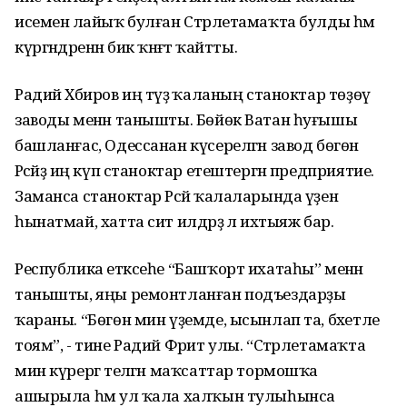
исеменә лайыҡ булған Стәрлетамаҡта булды һәм
күргәндәренән бик ҡәнәғәт ҡайтты.
Радий Хәбиров иң тәүҙә ҡаланың станоктар төҙөү
заводы менән танышты. Бөйөк Ватан һуғышы
башланғас, Одессанан күсерелгән завод бөгөн
Рәсәйҙә иң күп станоктар етештергән предприятие.
Заманса станоктар Рәсәй ҡалаларында үҙен
һынатмай, хатта сит илдәрҙә лә ихтыяж бар.
Республика етәксеһе “Башҡорт ихатаһы” менән
танышты, яңы ремонтланған подъездарҙы
ҡараны. “Бөгөн мин үҙемде, ысынлап та, бәхетле
тоям”, - тине Радий Фәрит улы. “Стәрлетамаҡта
мин күрергә теләгән маҡсаттар тормошҡа
ашырыла һәм ул ҡала халҡын тулыһынса