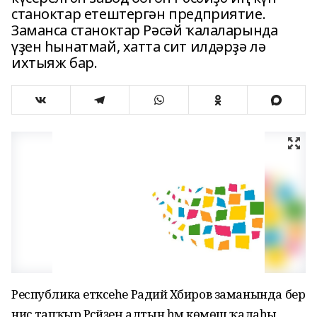
станоктар етештергән предприятие.
Заманса станоктар Рәсәй ҡалаларында
үҙен һынатмай, хатта сит илдәрҙә лә
ихтыяж бар.
Республика етәксеһе Радий Хәбиров заманында бер
нисә тапҡыр Рәсәйҙең алтын һәм көмөш ҡалаһы