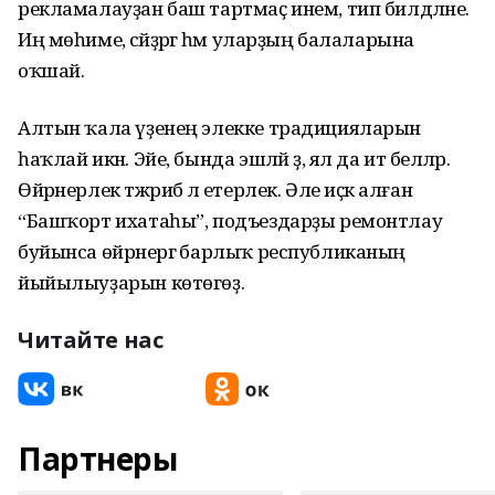
рекламалауҙан баш тартмаҫ инем, тип билдәләне.
Иң мөһиме, әсәйҙәргә һәм уларҙың балаларына
оҡшай.
Алтын ҡала үҙенең элекке традицияларын
һаҡлай икән. Эйе, бында эшләй ҙә, ял да итә беләләр.
Өйрәнерлек тәжрибә лә етерлек. Әле иҫкә алған
“Башҡорт ихатаһы”, подъездарҙы ремонтлау
буйынса өйрәнергә барлыҡ республиканың
йыйылыуҙарын көтөгөҙ.
Читайте нас
Партнеры