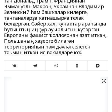
тан Дональд Трамп, Франциянан
Эммануэль Макрон, Украинан Владимир
Зеленский һәм башҡалар килергә,
тантаналарҙа ҡатнашырға теләк
белдергән. Сәйер хәл, ҡунаҡтар араһында
һуғыштың иң ҙур ауырлығын күтәргән
Европаны фашист ҡоллоғонан азат иткән,
Польшаның хәҙерге биләгән
территорияһын һәм дәүләтселеген
тәьмин иткән ил вәкилдәре юҡ.