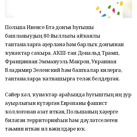
Польша Икенсе Бөтә донъя һуғышы
башланыуҙың 80 йыллығы айҡанлы
тантаналарға әҙерләнә һәм барлыҡ донъянан
ҡунаҡтар саҡыра. АҠШ-тан Дональд Трамп,
Франциянан Эммануэль Макрон, Украинан
Владимир Зеленский һәм башҡалар килергә,
тантаналарҙа ҡатнашырға теләк белдергән.
Сәйер хәл, ҡунаҡтар араһында һуғыштың иң ҙур
ауырлығын күтәргән Европаны фашист
ҡоллоғонан азат иткән, Польшаның хәҙерге
биләгән территорияһын һәм дәүләтселеген
тәьмин иткән ил вәкилдәре юҡ.