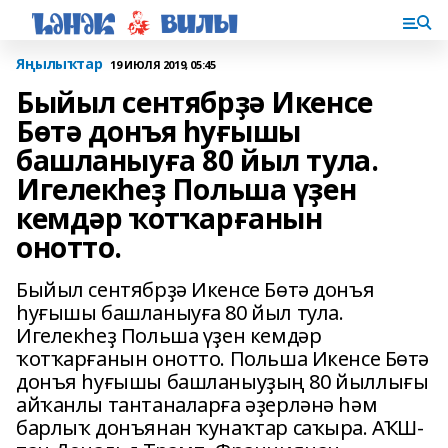
Яңылыҡтар
19 ИЮЛЯ 2019, 05:45
Быйыл сентябрҙә Икенсе
Бөтә донъя һуғышы
башланыуға 80 йыл тула.
Игелекһеҙ Польша үҙен
кемдәр ҡотҡарғанын
онотто.
Быйыл сентябрҙә Икенсе Бөтә донъя
һуғышы башланыуға 80 йыл тула.
Игелекһеҙ Польша үҙен кемдәр
ҡотҡарғанын онотто. Польша Икенсе Бөтә
донъя һуғышы башланыуҙың 80 йыллығы
айҡанлы тантаналарға әҙерләнә һәм
барлыҡ донъянан ҡунаҡтар саҡыра. АҠШ-