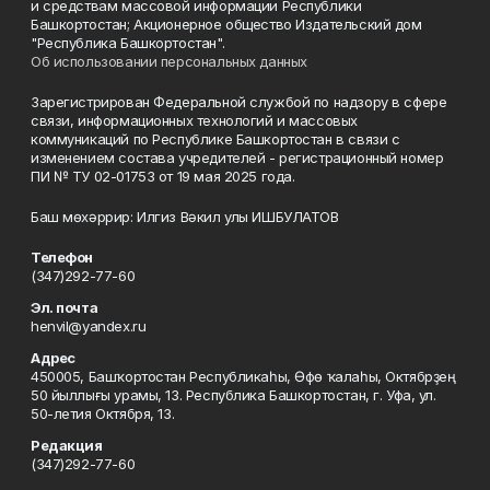
и средствам массовой информации Республики
Башкортостан; Акционерное общество Издательский дом
"Республика Башкортостан".
Об использовании персональных данных
Зарегистрирован Федеральной службой по надзору в сфере
связи, информационных технологий и массовых
коммуникаций по Республике Башкортостан в связи с
изменением состава учредителей - регистрационный номер
ПИ № ТУ 02-01753 от 19 мая 2025 года.
Баш мөхәррир: Илгиз Вәкил улы ИШБУЛАТОВ
Телефон
(347)292-77-60
Эл. почта
henvil@yandex.ru
Адрес
450005, Башҡортостан Республикаһы, Өфө ҡалаһы, Октябрҙең
50 йыллығы урамы, 13. Республика Башкортостан, г. Уфа, ул.
50-летия Октября, 13.
Редакция
(347)292-77-60