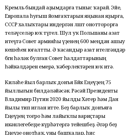
Кремль бындай аҙымдарға тыныс ҡарай. Эйе,
Европала һуғыш йомғаҡтарын яңынан яҙырға,
СССР халыҡтары индергән өлөштө онотторорға
теләүселәр юҡ түгел. Шул уҡ Польшаны азат
итеүгә Совет армияһы үҙенең 600 меңдән ашыу
кешеһен юғалтты. Ә ҡасандыр азат ителгәндәр
бөгөн һәләк булған Совет һалдаттарының
һәйкәлдәрен емерә, ҡәберлектәрен юҡ итә.
Киләһе йыл барлыҡ донъя Бөйөк Еңеүҙең 75
йыллығын билдәләйәсәк. Рәсәй Президенты
Владимир Путин 2020 йылды Хәтер һәм Дан
йылы тип иғлан итте. Беҙ барлыҡ донъяға
Еңеүҙең тоғро һәм лайыҡлы вариҫтары
икәнлегебеҙҙе күрһәтергә тейешбеҙ. Әгәр беҙ
Еңеүҙе онотһаҡ, уны башҡалар, һис