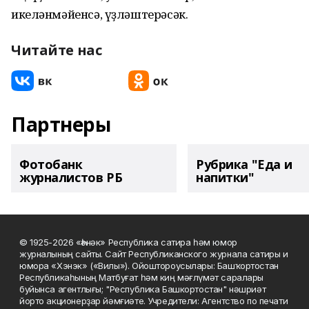
икеләнмәйенсә, үҙләштерәсәк.
Читайте нас
Партнеры
Фотобанк
Рубрика "Еда и
журналистов РБ
напитки"
© 1925-2026 «Һәнәк» Республика сатира һәм юмор
журналының сайты. Сайт Республиканского журнала сатиры и
юмора «Хэнэк» («Вилы»). Ойоштороусылары: Башҡортостан
Республикаһының Матбуғат һәм киң мәғлүмәт саралары
буйынса агентлығы; "Республика Башкортостан" нәшриәт
йорто акционерҙар йәмғиәте. Учредители: Агентство по печати