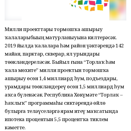
Милли проекттарҙы тормошҡа ашырыу
ҡалаларыбыҙҙың матурланыуына килтерәсәк.
2019 йылда ҡалаларҙа һәм район үҙәктәрендә 142
майҙан, парктар, скверҙар, ял урындары
төҙөкләндереләсәк. Быйыл ғына “Торлаҡ һәм
ҡала мөхите” милли проектын тормошҡа
ашырыу өсөн 1,4 миллиард һум, подъездарҙы,
урамдарҙы төҙөкләндереү өсөн 1,5 миллиард һум
аҡса бүленәсәк. Республика Хөкүмәте “Торлаҡ –
һаҡлыҡ” программаһы сиктәрендә өйлө
булырға теләүселәргә ярҙам итеү маҡсатында
ипотека процентын 5,5 процентҡа тиклем
кәметте.