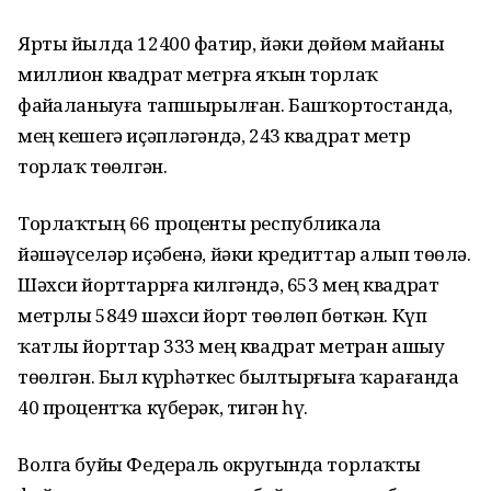
Ярты йылда 12400 фатир, йәки дөйөм майҙаны
миллион квадрат метрға яҡын торлаҡ
файҙаланыуға тапшырылған. Башҡортостанда,
мең кешегә иҫәпләгәндә, 243 квадрат метр
торлаҡ төҙөлгән.
Торлаҡтың 66 проценты республикала
йәшәүселәр иҫәбенә, йәки кредиттар алып төҙөлә.
Шәхси йорттаррға килгәндә, 653 мең квадрат
метрлы 5849 шәхси йорт төҙөлөп бөткән. Күп
ҡатлы йорттар 333 мең квадрат метрҙан ашыу
төҙөлгән. Был күрһәткес былтырғыға ҡарағанда
40 процентҡа күберәк, тигән һүҙ.
Волга буйы Федераль округында торлаҡты