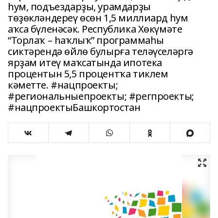
һум, подъездарҙы, урамдарҙы
төҙөкләндереү өсөн 1,5 миллиард һум
аҡса бүленәсәк. Республика Хөкүмәте
“Торлаҡ – һаҡлыҡ” программаһы
сиктәрендә өйлө булырға теләүселәргә
ярҙам итеү маҡсатында ипотека
процентын 5,5 процентҡа тиклем
кәметте. #нацпроекты;
#региональныепроекты; #регпроекты;
#нацпроектыБашкортостан