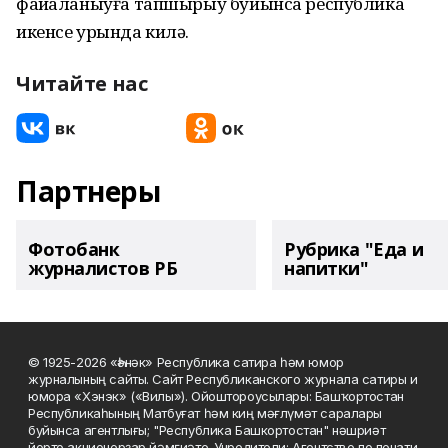
файҙаланыуға тапшырыу буйынса республика
икенсе урында килә.
Читайте нас
Партнеры
Фотобанк
Рубрика "Еда и
журналистов РБ
напитки"
© 1925-2026 «Һәнәк» Республика сатира һәм юмор
журналының сайты. Сайт Республиканского журнала сатиры и
юмора «Хэнэк» («Вилы»). Ойоштороусылары: Башҡортостан
Республикаһының Матбуғат һәм киң мәғлүмәт саралары
буйынса агентлығы; "Республика Башкортостан" нәшриәт
йорто акционерҙар йәмғиәте. Учредители: Агентство по печати