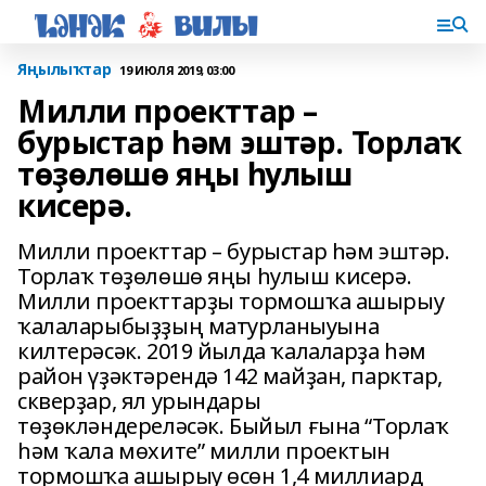
Яңылыҡтар
19 ИЮЛЯ 2019, 03:00
Милли проекттар –
бурыстар һәм эштәр. Торлаҡ
төҙөлөшө яңы һулыш
кисерә.
Милли проекттар – бурыстар һәм эштәр.
Торлаҡ төҙөлөшө яңы һулыш кисерә.
Милли проекттарҙы тормошҡа ашырыу
ҡалаларыбыҙҙың матурланыуына
килтерәсәк. 2019 йылда ҡалаларҙа һәм
район үҙәктәрендә 142 майҙан, парктар,
скверҙар, ял урындары
төҙөкләндереләсәк. Быйыл ғына “Торлаҡ
һәм ҡала мөхите” милли проектын
тормошҡа ашырыу өсөн 1,4 миллиард