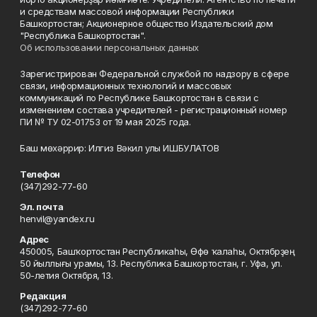
и средствам массовой информации Республики
Башкортостан; Акционерное общество Издательский дом
"Республика Башкортостан".
Об использовании персональных данных
Зарегистрирован Федеральной службой по надзору в сфере
связи, информационных технологий и массовых
коммуникаций по Республике Башкортостан в связи с
изменением состава учредителей - регистрационный номер
ПИ № ТУ 02-01753 от 19 мая 2025 года.
Баш мөхәррир: Илгиз Вәкил улы ИШБУЛАТОВ
Телефон
(347)292-77-60
Эл. почта
henvil@yandex.ru
Адрес
450005, Башҡортостан Республикаһы, Өфө ҡалаһы, Октябрҙең
50 йыллығы урамы, 13. Республика Башкортостан, г. Уфа, ул.
50-летия Октября, 13.
Редакция
(347)292-77-60