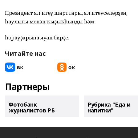
Президент ял итеү шарттары, ял итеүселәрҙең
һаулығы менән ҡыҙыҡһынды һәм
һорауҙарына яуап бирҙе.
Читайте нас
Партнеры
Фотобанк
Рубрика "Еда и
журналистов РБ
напитки"