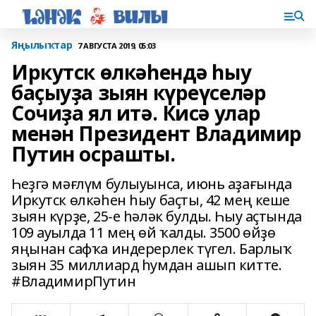
Яңылыҡтар
7 АВГУСТА 2019, 05:03
Иркутск өлкәһендә һыу
баҫыуҙа зыян күреүселәр
Сочиҙа ял итә. Кисә улар
менән Президент Владимир
Путин осрашты.
Һеҙгә мәғлүм булыуынса, июнь аҙағында
Иркутск өлкәһен һыу баҫты, 42 мең кеше
зыян күрҙе, 25-е һәләк булды. Һыу аҫтында
109 ауылда 11 мең өй ҡалды. 3500 өйҙө
яңынан сафҡа индерерлек түгел. Барлыҡ
зыян 35 миллиард һумдан ашып китте.
#ВладимирПутин