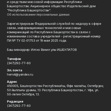
и средствам массовой информации Республики
Башкортостан; Акционерное общество Издательский дом
"Республика Башкортостан".
Об использовании персональных данных
Зарегистрирован Федеральной службой по надзору в сфере
связи, информационных технологий и массовых
коммуникаций по Республике Башкортостан в связи с
изменением состава учредителей - регистрационный номер
ПИ № ТУ 02-01753 от 19 мая 2025 года.
Баш мөхәррир: Илгиз Вәкил улы ИШБУЛАТОВ
Телефон
(347)292-77-60
Эл. почта
henvil@yandex.ru
Адрес
450005, Башҡортостан Республикаһы, Өфө ҡалаһы, Октябрҙең
50 йыллығы урамы, 13. Республика Башкортостан, г. Уфа, ул.
50-летия Октября, 13.
Редакция
(347)292-77-60