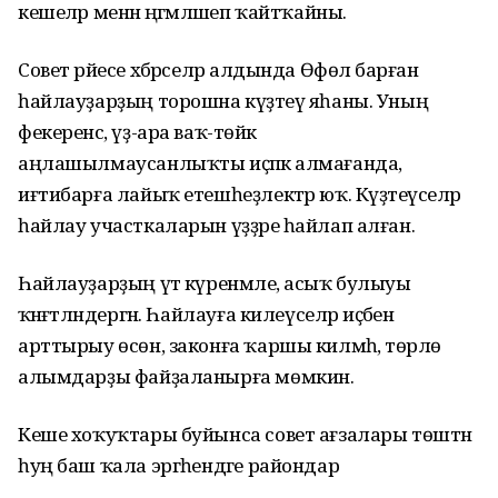
кешеләр менән әңгәмәләшеп ҡайтҡайны.
Совет рәйесе хәбәрселәр алдында Өфөлә барған
һайлауҙарҙың торошна күҙәтеү яһаны. Уның
фекеренсә, үҙ-ара ваҡ-төйәк
аңлашылмаусанлыҡты иҫәпкә алмағанда,
иғтибарға лайыҡ етешһеҙлектәр юҡ. Күҙәтеүселәр
һайлау участкаларын үҙҙәре һайлап алған.
Һайлауҙарҙың үтә күренмәле, асыҡ булыуы
ҡәнәғәтләндергән. Һайлауға килеүселәр иҫәбен
арттырыу өсөн, законға ҡаршы килмәһә, төрлө
алымдарҙы файҙаланырға мөмкин.
Кеше хоҡуҡтары буйынса совет ағзалары төштән
һуң баш ҡала эргәһендәге райондар