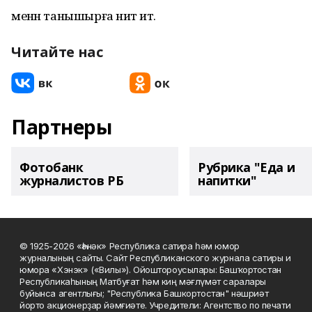
менән танышырға ниәт итә.
Читайте нас
Партнеры
Фотобанк
Рубрика "Еда и
журналистов РБ
напитки"
© 1925-2026 «Һәнәк» Республика сатира һәм юмор
журналының сайты. Сайт Республиканского журнала сатиры и
юмора «Хэнэк» («Вилы»). Ойоштороусылары: Башҡортостан
Республикаһының Матбуғат һәм киң мәғлүмәт саралары
буйынса агентлығы; "Республика Башкортостан" нәшриәт
йорто акционерҙар йәмғиәте. Учредители: Агентство по печати