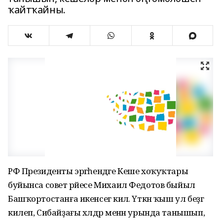
ҡайтҡайны.
РФ Президенты эргәһендәге Кеше хоҡуҡтары
буйынса совет рәйесе Михаил Федотов быйыл
Башҡортостанға икенсегә килә. Үткән ҡыш ул беҙгә
килеп, Сибайҙағы хәлдәр менән урында танышып,