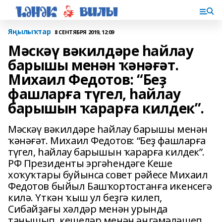
Яңылыҡтар
8 СЕНТЯБРЯ 2019, 12:09
Мәскәү вәкилдәре һайлау
барышы менән ҡәнәғәт.
Михаил Федотов: “Беҙ
фашларға түгел, һайлау
барышын ҡарарға килдек”.
Мәскәү вәкилдәре һайлау барышы менән
ҡәнәғәт. Михаил Федотов: “Беҙ фашларға
түгел, һайлау барышын ҡарарға килдек”.
РФ Президенты эргәһендәге Кеше
хоҡуҡтары буйынса совет рәйесе Михаил
Федотов быйыл Башҡортостанға икенсегә
килә. Үткән ҡыш ул беҙгә килеп,
Сибайҙағы хәлдәр менән урында
танышып, кешеләр менән әңгәмәләшеп