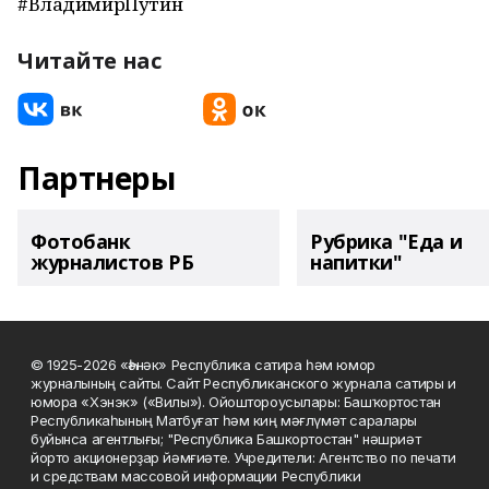
#ВладимирПутин
Читайте нас
Партнеры
Фотобанк
Рубрика "Еда и
журналистов РБ
напитки"
© 1925-2026 «Һәнәк» Республика сатира һәм юмор
журналының сайты. Сайт Республиканского журнала сатиры и
юмора «Хэнэк» («Вилы»). Ойоштороусылары: Башҡортостан
Республикаһының Матбуғат һәм киң мәғлүмәт саралары
буйынса агентлығы; "Республика Башкортостан" нәшриәт
йорто акционерҙар йәмғиәте. Учредители: Агентство по печати
и средствам массовой информации Республики