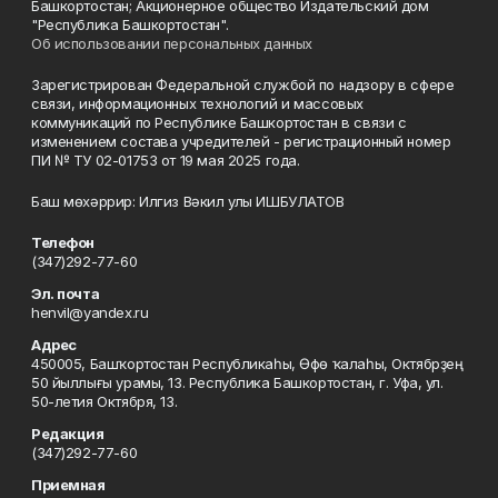
Башкортостан; Акционерное общество Издательский дом
"Республика Башкортостан".
Об использовании персональных данных
Зарегистрирован Федеральной службой по надзору в сфере
связи, информационных технологий и массовых
коммуникаций по Республике Башкортостан в связи с
изменением состава учредителей - регистрационный номер
ПИ № ТУ 02-01753 от 19 мая 2025 года.
Баш мөхәррир: Илгиз Вәкил улы ИШБУЛАТОВ
Телефон
(347)292-77-60
Эл. почта
henvil@yandex.ru
Адрес
450005, Башҡортостан Республикаһы, Өфө ҡалаһы, Октябрҙең
50 йыллығы урамы, 13. Республика Башкортостан, г. Уфа, ул.
50-летия Октября, 13.
Редакция
(347)292-77-60
Приемная