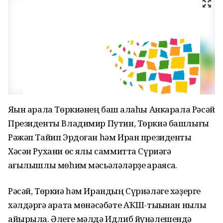
Яҡын арала Төркиәнең баш ҡалаһы Анкарала Рәсәй
Президенты Владимир Путин, Төркиә башлығы
Рәжәп Тайип Эрдоған һәм Иран президенты
Хәсән Рухани өс яҡлы саммитта Сүриәгә
ҡағылышлы мөһим мәсьәләләрҙе ҡараясаҡ.
Рәсәй, Төркиә һәм Ирандың Сүриәләге хәҙерге
хәлдәргә ҡарата мөнәсәбәте АҠШ-тыҡынан ныҡлы
айырыла. Әлеге мәлдә Идлиб йүнәлешендә