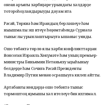
океан аръяғы хәрбиҙәре урындағы хәлдәрҙе
тотороҡһоҙландырыуҙы дауам итә.
Рәсәй, Төркиә һәм Ирандың берләшеүе һәм
ныҡышмалы эш итеүе һөҙөмтәһендә Сүриәлә
тыныслыҡ урынлаштырыуға ышаныс уянды.
Ошо төбәктә төрлө яҡлы хәрби конфликттарҙан
йонсоған Израиль Хөкүмәте һәм уның премьер-
министры Биньямин Нетаньяху ҡыҙыҡһыныу
белдерҙе һәм Сочиға Рәсәй Президенты
Владимир Путин менән осрашыуға килеп ҡайтты.
Артабанғы көндәрҙә ошо төбәктә тыныс
тормоштоң яҙмышы хәл ителеүе бик ихтимал.