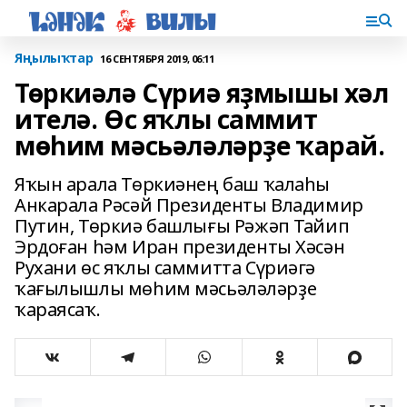
Яңылыҡтар
16 СЕНТЯБРЯ 2019, 06:11
Төркиәлә Сүриә яҙмышы хәл
ителә. Өс яҡлы саммит
мөһим мәсьәләләрҙе ҡарай.
Яҡын арала Төркиәнең баш ҡалаһы
Анкарала Рәсәй Президенты Владимир
Путин, Төркиә башлығы Рәжәп Тайип
Эрдоған һәм Иран президенты Хәсән
Рухани өс яҡлы саммитта Сүриәгә
ҡағылышлы мөһим мәсьәләләрҙе
ҡараясаҡ.