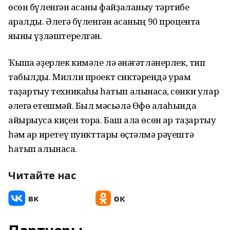
өсөн бүленгән аҡсаны файҙаланыу тәртибе
ҡаралды. Әлегә бүленгән аҡсаның 90 процентҡа
яҡыны үҙләштерелгән.
Ҡышҡа әҙерлек кимәле лә ҡәнәғәтләнерлек, тип
табылды. Милли проект сиктәрендә урам
таҙартыу техникаһы һатып алынасаҡ, сөнки улар
әлегә етешмәй. Был мәсьәлә Өфө ҡалаһында
айырыуса киҫен тора. Баш ҡала өсөн ҡар таҙартыу
һәм ҡар иретеү пункттары өҫтәлмә рәүештә
һатып алынасаҡ.
Читайте нас