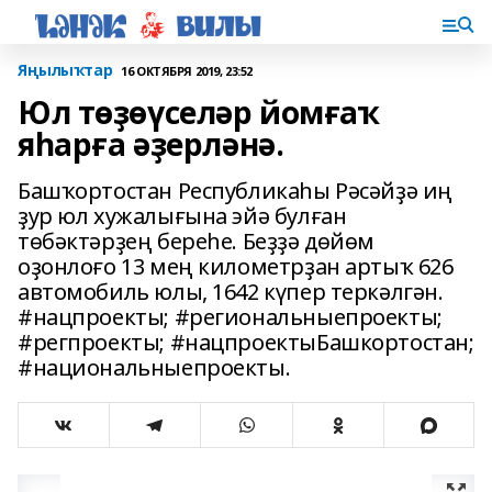
Яңылыҡтар
16 ОКТЯБРЯ 2019, 23:52
Юл төҙөүселәр йомғаҡ
яһарға әҙерләнә.
Башҡортостан Республикаһы Рәсәйҙә иң
ҙур юл хужалығына эйә булған
төбәктәрҙең береһе. Беҙҙә дөйөм
оҙонлоғо 13 мең километрҙан артыҡ 626
автомобиль юлы, 1642 күпер теркәлгән.
#нацпроекты; #региональныепроекты;
#регпроекты; #нацпроектыБашкортостан;
#национальныепроекты.