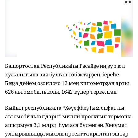
Башҡортостан Республикаһы Рәсәйҙә иң ҙур юл
хужалығына эйә булған төбәктәрҙең береһе.
Беҙҙә дөйөм оҙонлоғо 13 мең километрҙан артыҡ
626 автомобиль юлы, 1642 күпер теркәлгән.
Быйыл республикала “Хәүефһеҙ һәм сифатлы
автомобиль юлдары” милли проектын тормошҡа
ашырыуға 3,1 млрд. һум аҡса бүленгән. Хөкүмәт
ултырышында милли проектта ҡаралған эштәр