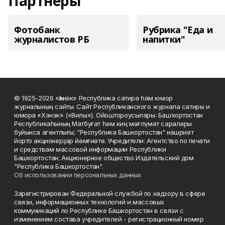
Партнеры
Фотобанк
Рубрика "Еда и
журналистов РБ
напитки"
© 1925-2026 «Һәнәк» Республика сатира һәм юмор
журналының сайты. Сайт Республиканского журнала сатиры и
юмора «Хэнэк» («Вилы»). Ойоштороусылары: Башҡортостан
Республикаһының Матбуғат һәм киң мәғлүмәт саралары
буйынса агентлығы; "Республика Башкортостан" нәшриәт
йорто акционерҙар йәмғиәте. Учредители: Агентство по печати
и средствам массовой информации Республики
Башкортостан; Акционерное общество Издательский дом
"Республика Башкортостан".
Об использовании персональных данных
Зарегистрирован Федеральной службой по надзору в сфере
связи, информационных технологий и массовых
коммуникаций по Республике Башкортостан в связи с
изменением состава учредителей - регистрационный номер