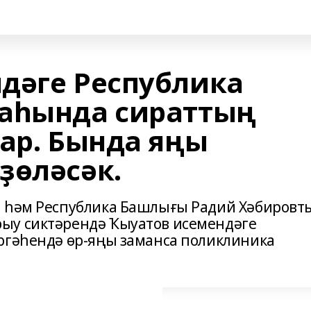
дәге Республика
наһында сираттың
бар. Бында яңы
ҙөләсәк.
н һәм Республика Башлығы Радий Хәбировт
ыу сиктәрендә Ҡыуатов исемендәге
ргәһендә өр-яңы заманса поликлиника