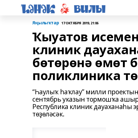
Яңылыҡтар
17 ОКТЯБРЯ 2019, 21:06
Ҡыуатов исемен
клиник дауаха
бөтөрөнә өмөт 
поликлиника тө
“Һаулыҡ һаҡлау” милли проекты
сентябрь указын тормошҡа ашыр
Республика клиник дауаханаһы э
төҙөләсәк.