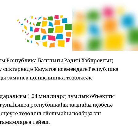
һәм Республика Башлығы Радий Хәбировтың
 сиктәрендә Ҡыуатов исемендәге Республика
ңы заманса поликлиника төҙөләсәк.
идаралығы 1,04 миллиард һумлыҡ объектты
т тулыһынса республикаһы ҡаҙнаһы иҫәбенә
еңеүсе төҙөлөш ойошмаһы ноябрҙә эш
 тамамларға тейеш.