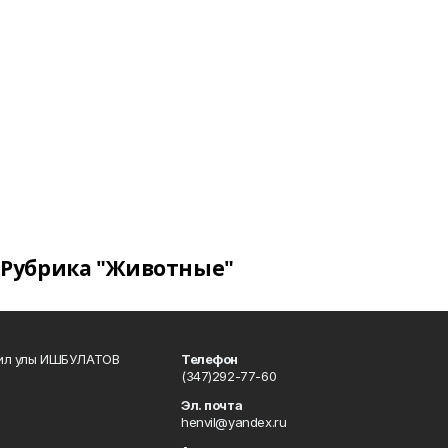
Рубрика "Животные"
кил улы ИШБУЛАТОВ
Телефон
(347)292-77-60
Эл. почта
henvil@yandex.ru