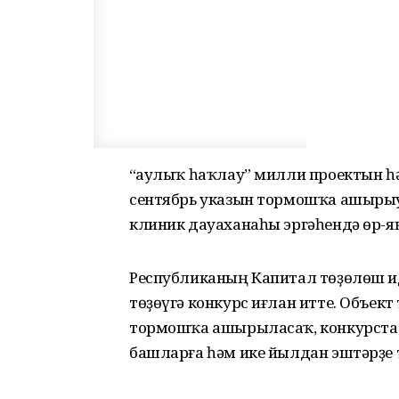
“Һаулыҡ һаҡлау” милли проектын 
сентябрь указын тормошҡа ашырыу
клиник дауаханаһы эргәһендә өр-я
Республиканың Капитал төҙөлөш 
төҙөүгә конкурс иғлан итте. Объек
тормошҡа ашырыласаҡ, конкурста 
башларға һәм ике йылдан эштәрҙе