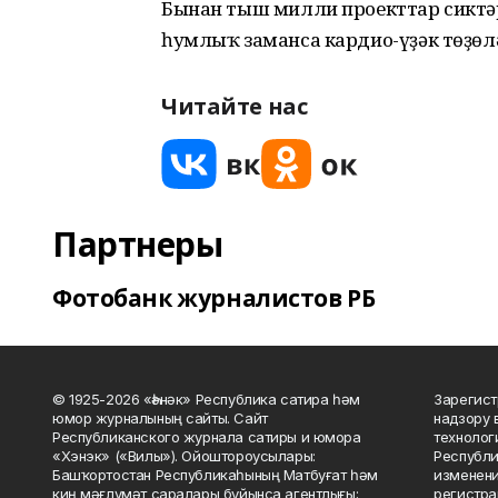
Бынан тыш милли проекттар сиктә
һумлыҡ заманса кардио-үҙәк төҙөл
Читайте нас
Партнеры
Фотобанк журналистов РБ
© 1925-2026 «Һәнәк» Республика сатира һәм
Зарегист
юмор журналының сайты. Сайт
надзору 
Республиканского журнала сатиры и юмора
технолог
«Хэнэк» («Вилы»). Ойоштороусылары:
Республи
Башҡортостан Республикаһының Матбуғат һәм
изменени
киң мәғлүмәт саралары буйынса агентлығы;
регистра