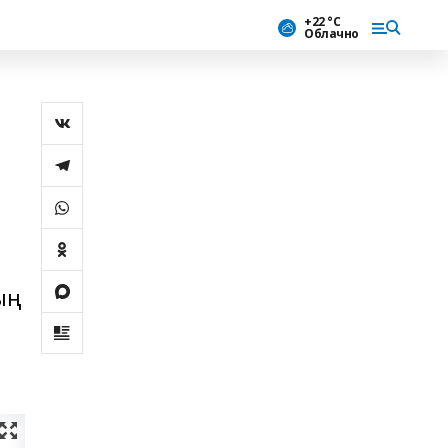
+22 °С
Облачно
ың