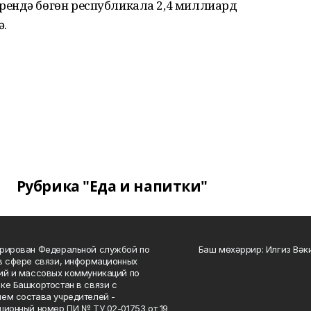
рендә бөгөн республикала 2,4 миллиард
ә.
Рубрика "Еда и напитки"
рирован Федеральной службой по
Баш мөхәррир: Илгиз Вә
в сфере связи, информационных
ий и массовых коммуникаций по
ке Башкортостан в связи с
ем состава учредителей -
ционный номер ПИ № ТУ 02-01753 от 19