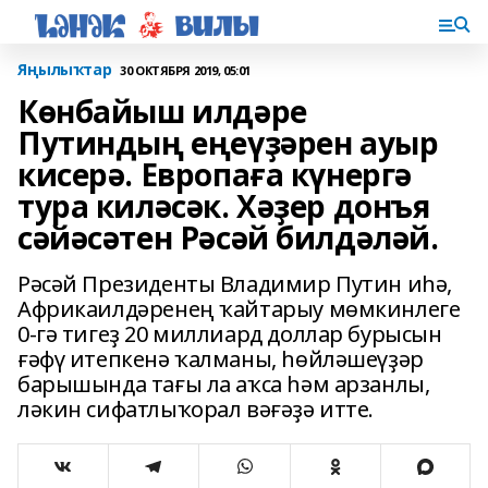
Яңылыҡтар
30 ОКТЯБРЯ 2019, 05:01
Көнбайыш илдәре
Путиндың еңеүҙәрен ауыр
кисерә. Европаға күнергә
тура киләсәк. Хәҙер донъя
сәйәсәтен Рәсәй билдәләй.
Рәсәй Президенты Владимир Путин иһә,
Африкаилдәренең ҡайтарыу мөмкинлеге
0-гә тигеҙ 20 миллиард доллар бурысын
ғәфү итепкенә ҡалманы, һөйләшеүҙәр
барышында тағы ла аҡса һәм арзанлы,
ләкин сифатлыҡорал вәғәҙә итте.