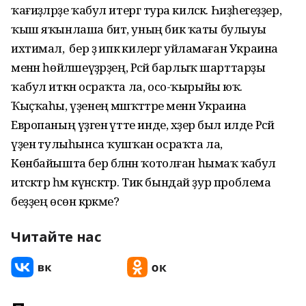
ҡағиҙәләрҙе ҡабул итергә тура киләсәк. Һиҙәһегеҙҙер,
ҡыш яҡынлаша бит, уның бик ҡаты булыуы
ихтимал, ә бер ҙә ипкә килергә уйламаған Украина
менән һөйләшеүҙәрҙең, Рәсәй барлыҡ шарттарҙы
ҡабул иткән осраҡта ла, осо-ҡырыйы юҡ.
Ҡыҫҡаһы, үҙенең мәшәҡәттәре менән Украина
Европаның үҙәгенә үтте инде, хәҙер был илде Рәсәй
үҙенә тулыһынса ҡушҡан осраҡта ла,
Көнбайышта бер бәләнән ҡотолған һымаҡ ҡабул
итәсәктәр һәм күнәсәктәр. Тик бындай ҙур проблема
беҙҙең өсөн кәрәкме?
Читайте нас