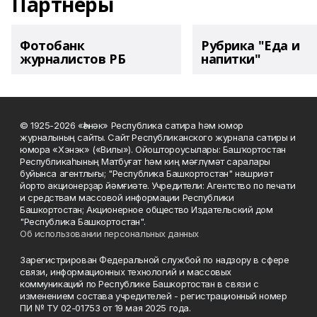
Партнеры
Фотобанк
Рубрика "Еда и
журналистов РБ
напитки"
© 1925-2026 «Һәнәк» Республика сатира һәм юмор
журналының сайты. Сайт Республиканского журнала сатиры и
юмора «Хэнэк» («Вилы»). Ойоштороусылары: Башҡортостан
Республикаһының Матбуғат һәм киң мәғлүмәт саралары
буйынса агентлығы; "Республика Башкортостан" нәшриәт
йорто акционерҙар йәмғиәте. Учредители: Агентство по печати
и средствам массовой информации Республики
Башкортостан; Акционерное общество Издательский дом
"Республика Башкортостан".
Об использовании персональных данных
Зарегистрирован Федеральной службой по надзору в сфере
связи, информационных технологий и массовых
коммуникаций по Республике Башкортостан в связи с
изменением состава учредителей - регистрационный номер
ПИ № ТУ 02-01753 от 19 мая 2025 года.