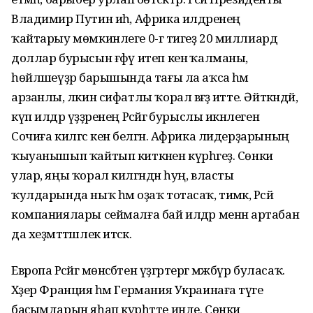
Владимир Путин иһә, Африка илдәренең
ҡайтарыу мөмкинлеге 0-гә тигеҙ 20 миллиард
доллар бурысын ғәфү итеп кенә ҡалманы,
һөйләшеүҙәр барышында тағы ла аҡса һәм
арзанлы, ләкин сифатлы ҡорал вәғәҙә итте. Әйткәндәй,
күп илдәр үҙҙәренең Рәсәйгә бурыслы икәнлеген
Сочиға килгәс кенә белгән. Африка лидерҙарының
ҡыуанышып ҡайтып киткәнен күрһәгеҙ. Сөнки
улар, яңы ҡорал килгәндән һуң, власты
ҡулдарында ныҡ һәм оҙаҡ тотасаҡ, тимәк, Рәсәй
компаниялары сеймалға бай илдәр менән артабан
да хеҙмәттәшлек итәсәк.
Европа Рәсәйгә мөнәсәбәтен үҙгәртергә мәжбүр буласаҡ.
Хәҙер Франция һәм Германия Украинаға тәүге
баҫымдарын яһап күрһәтте инде. Сөнки