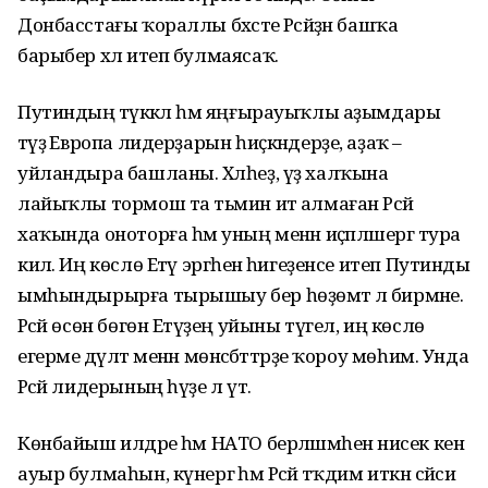
Донбасстағы ҡораллы бәхәсте Рәсәйҙән башҡа
барыбер хәл итеп булмаясаҡ.
Путиндың тәүәккәл һәм яңғырауыҡлы аҙымдары
тәүҙә Европа лидерҙарын һиҫкәндерҙе, аҙаҡ –
уйландыра башланы. Хәлһеҙ, үҙ халҡына
лайыҡлы тормош та тәьмин итә алмаған Рәсәй
хаҡында оноторға һәм уның менән иҫәпләшергә тура
килә. Иң көслө Етәү эргәһенә һигеҙенсе итеп Путинды
ымһындырырға тырышыу бер һөҙөмтә лә бирмәне.
Рәсәй өсөн бөгөн Етәүҙең уйыны түгел, иң көслө
егерме дәүләт менән мөнәсәбәттәрҙе ҡороу мөһим. Унда
Рәсәй лидерының һүҙе лә үтә.
Көнбайыш илдәре һәм НАТО берләшмәһенә нисек кенә
ауыр булмаһын, күнергә һәм Рәсәй тәҡдим иткән сәйәси