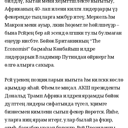
билдәләү, Ҡытай менән хеҙмәттәшлекте нығытыу,
Африканың 40-лап иленән килгән лидерҙарҙы үҙ
фекереңде тыңларға мәжбүр итеү, Меркель һәм
Макрон менән ауыр, ләкин һөҙөмтәле һөйләшеүҙәр –
бына Рәсәйҙең бер ай эсендә өлгәшкән тулы булмаған
еңеүҙәр нисбәте. Бөйөк Британияның “The
Economist” баҫмаһы Көнбайыш илдәре
лидерҙарын Владимир Путиндан өйрәнергә һәм
өлгө алырға саҡыра.
Рәсәй үҙенең позцияларын нығыта һәм киләсәккә көслө
аҙымдар яһай. Фәһемле миҫал. АҠШ президенты
Дональд Трамп Африка илдәренә ярҙамды бөйөк
дәүләттең лидеры сифатында түгел, ҡәҙимге
бизнесмен кимәленән сығып фекер йөрөтәсәк. Йәнәһе,
уларға ниңә ярҙам итергә, улар былай ҙа фәҡир,
етмәһә, барыбер урлап бөтәсәктәр. Рәсәй Президенты