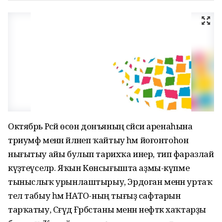
Октябрь Рәсәй өсөн донъяның сәйәси аренаһына
триумф менән әйләнеп ҡайтыу һәм йоғонтоһон
нығытыу айы булып тарихҡа инер, тип фаразлай
күҙәтеүселәр. Яҡын Көнсығышта аҙмы-күпме
тыныслыҡ урынлаштырыу, Эрдоган менән уртаҡ
тел табыу һәм НАТО-ның тығыҙ сафтарын
тарҡатыу, Сәғүд Ғәрәбстаны менән нефткә хаҡтарҙы