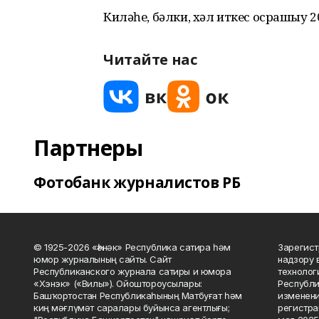
Киләһе, бәлки, хәл иткес осрашыу 2
Читайте нас
Партнеры
Фотобанк журналистов РБ
© 1925-2026 «Һәнәк» Республика сатира һәм
Зарегист
юмор журналының сайты. Сайт
надзору 
Республиканского журнала сатиры и юмора
технолог
«Хэнэк» («Вилы»). Ойоштороусылары:
Республи
Башҡортостан Республикаһының Матбуғат һәм
изменени
киң мәғлүмәт саралары буйынса агентлығы;
регистра