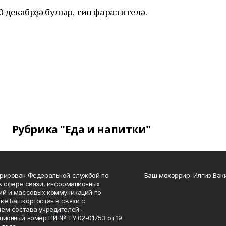
0 декабрҙә булыр, тип фараз ителә.
Рубрика "Еда и напитки"
рирован Федеральной службой по
Баш мөхәррир: Илгиз Вә
в сфере связи, информационных
ий и массовых коммуникаций по
ке Башкортостан в связи с
ем состава учредителей -
ционный номер ПИ № ТУ 02-01753 от 19