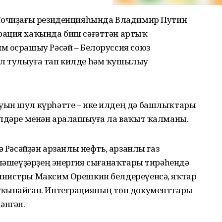
 Сочиҙағы резиденцияһында Владимир Путин
рация хаҡында биш сәғәттән артыҡ
м осрашыу Рәсәй – Белоруссия союз
л тулыуға тап килде һәм ҡушылыу
уын шул күрһәтте – ике илдең дә башлыҡтары
илдәре менән аралашыуға ла ваҡыт ҡалманы.
ә Рәсәйҙән арзанлы нефть, арзанлы газ
йләшеүҙәрҙең энергия сығанаҡтары тирәһендә
инистры Максим Орешкин белдереүенсә, яҡтар
яҡынайған. Интеграцияның төп документтары
әнгән.