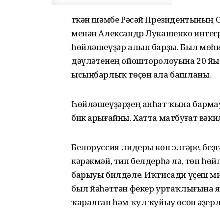
Үткән шәмбе Рәсәй Президентының
менән Александр Лукашенко интег
һөйләшеүҙәр алып барҙы. Был мөһи
дәүләтенең ойошторолоуына 20 йы
ысынбарлыҡ төҫөн ала башланы.
Һөйләшеүҙәрҙең анһат ҡына барма
бик арығайны. Хатта матбуғат вәк
Белоруссия лидеры көн элгәре, беҙг
кәрәкмәй, тип белдерһә лә, төп һө
барыуы билдәле. Иҡтисади үҫеш м
был йәһәттән фекер уртаҡлығына 
ҡаралған һәм ҡул ҡуйыу өсөн әҙерл