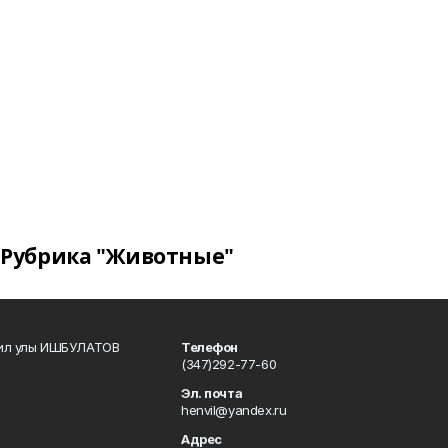
Рубрика "Животные"
кил улы ИШБУЛАТОВ
Телефон
(347)292-77-60
Эл. почта
henvil@yandex.ru
Адрес