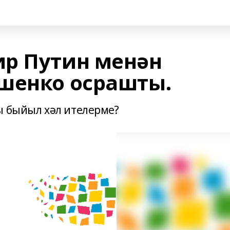
р Путин менән
шенко осрашты.
ы быйыл хәл ителерме?