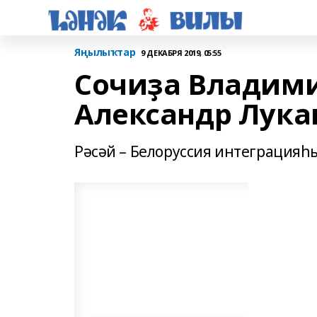
Яңылыҡтар
9 ДЕКАБРЯ 2019, 05:55
Сочиҙа Владими
Александр Лука
Рәсәй – Белоруссия интеграцияһ