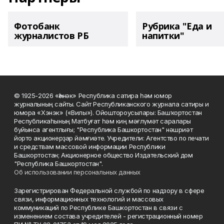
Фотобанк
Рубрика "Еда и
журналистов РБ
напитки"
© 1925-2026 «Һәнәк» Республика сатира һәм юмор
журналының сайты. Сайт Республиканского журнала сатиры и
юмора «Хэнэк» («Вилы»). Ойоштороусылары: Башҡортостан
Республикаһының Матбуғат һәм киң мәғлүмәт саралары
буйынса агентлығы; "Республика Башкортостан" нәшриәт
йорто акционерҙар йәмғиәте. Учредители: Агентство по печати
и средствам массовой информации Республики
Башкортостан; Акционерное общество Издательский дом
"Республика Башкортостан".
Об использовании персональных данных
Зарегистрирован Федеральной службой по надзору в сфере
связи, информационных технологий и массовых
коммуникаций по Республике Башкортостан в связи с
изменением состава учредителей - регистрационный номер