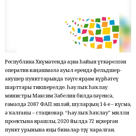
Республика Хөкүмәтендә аҙна һайын үткәрелгән
оператив кәңәшмәлә ауыл ерендә фельдшер-
акушер пункттарында тәүге ярҙам күрһәтеү
шарттары тикшерелде. Һаулыҡ һаҡлау
министры Максим Забелин билдәләүенсә,
ғәмәлдә 2087 ФАП эшләй, шуларҙың 14-е – күсмә,
ә ҡалғаны – стационар. “Һаулыҡ һаҡлау” милли
проектына ярашлы, 2020 йылда 72 иҫкергән
пункт урынына яңы биналар төҙөү ҡаралған.