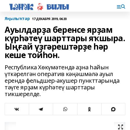
Яңылыҡтар
17 ДЕКАБРЯ 2019, 06:20
Ауылдарҙа беренсе ярҙам
күрһәтеү шарттары яҡшыра.
Ыңғай үҙгәрештәрҙе һәр
кеше тойһон.
Республика Хөкүмәтендә аҙна һайын
үткәрелгән оператив кәңәшмәлә ауыл
ерендә фельдшер-акушер пункттарында
тәүге ярҙам күрһәтеү шарттары
тикшерелде.