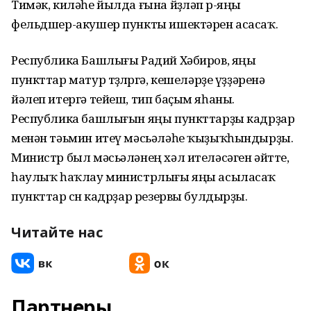
Тимәк, киләһе йылда ғына йөҙләп өр-яңы
фельдшер-акушер пункты ишектәрен асасаҡ.
Республика Башлығы Радий Хәбиров, яңы
пункттар матур төҙөлөргә, кешеләрҙе үҙҙәренә
йәлеп итергә тейеш, тип баҫым яһаны.
Республика башлығын яңы пункттарҙы кадрҙар
менән тәьмин итеү мәсьәләһе ҡыҙыҡһындырҙы.
Министр был мәсьәләнең хәл ителәсәген әйтте,
һаулыҡ һаҡлау министрлығы яңы асыласаҡ
пункттар өсөн кадрҙар резервы булдырҙы.
Читайте нас
Партнеры