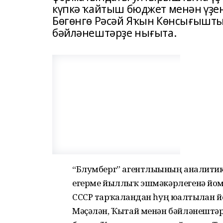
күпкә ҡайтыш бюджет менән үҙен
Бөгөнгө Рәсәй Яҡын Көнсығышты 
бәйләнештәрҙе нығыта.
“Блумберг” агентлығының аналити
егерме йыллыҡ эшмәкәрлегенә йомға
СССР тарҡалғандан һуң юғалтылған й
Мәҫәлән, Ҡытай менән бәйләнештәр 