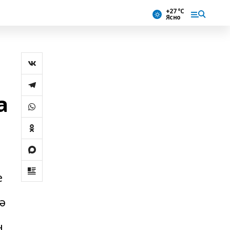
+27 °С
Ясно
а
е
ә
н