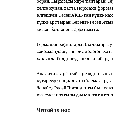
борған, Ҡырымды кире ҡайтарған, Т
хәлгә ҡуйған, хатта Норманд форм
өлгәшкән. Рәсәй АҠШ-тан күпкә ҡай
күпкә арттырған. Бөгөнгө Рәсәй Яҡ
менән бәйләнештәрҙе нығыта.
Германия баҫмалары Владимир Пу
сәйәсмәндәре, тип билдәләгән. Ха
хаҡында белдереүҙәре лә иғтибарҙан
Аналитиктар Рәсәй Президентыны
күтәреүҙе, социаль проблемаларҙы х
беләбеҙ. Рәсәй Президенты был ха
килемен арттырыуҙы маҡсат итеп 
Читайте нас