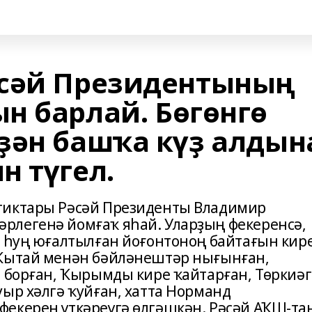
әсәй Президентының
н барлай. Бөгөнгө
ҙән башҡа күҙ алдын
н түгел.
тиктары Рәсәй Президенты Владимир
рлегенә йомғаҡ яһай. Уларҙың фекеренсә,
н һуң юғалтылған йоғонтоноң байтағын кир
 Ҡытай менән бәйләнештәр нығынған,
а борған, Ҡырымды кире ҡайтарған, Төркиәг
ыр хәлгә ҡуйған, хатта Норманд
екерен үткәреүгә өлгәшкән. Рәсәй АҠШ-та