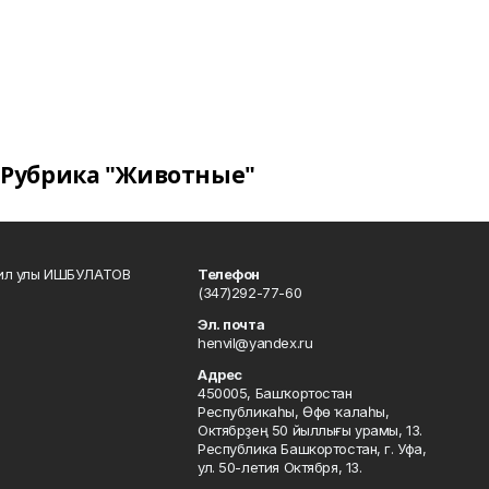
Рубрика "Животные"
кил улы ИШБУЛАТОВ
Телефон
(347)292-77-60
Эл. почта
henvil@yandex.ru
Адрес
450005, Башҡортостан
Республикаһы, Өфө ҡалаһы,
Октябрҙең 50 йыллығы урамы, 13.
Республика Башкортостан, г. Уфа,
ул. 50-летия Октября, 13.