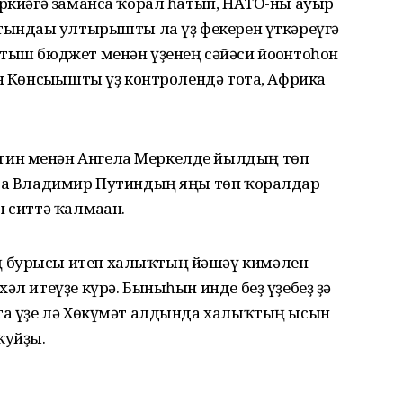
өркиәгә заманса ҡорал һатып, НАТО-ны ауыр
атындағы ултырышты ла үҙ фекерен үткәреүгә
тыш бюджет менән үҙенең сәйәси йоғонтоһон
ын Көнсығышты үҙ контролендә тота, Африка
тин менән Ангела Меркелде йылдың төп
тта Владимир Путиндың яңы төп ҡоралдар
 ситтә ҡалмаған.
ң бурысы итеп халыҡтың йәшәү кимәлен
әл итеүҙе күрә. Быныһын инде беҙ үҙебеҙ ҙә
ҡта үҙе лә Хөкүмәт алдында халыҡтың ысын
ҡуйҙы.