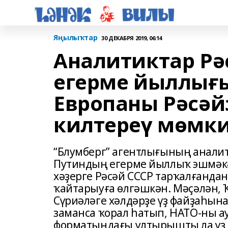
Яңылыҡтар
30 ДЕКАБРЯ 2019, 06:14
Аналитиктар Р
егерме йыллығы
Европаны Рәсәй
килтереү мөмки
“Блумберг” агентлығының анали
Путиндың егерме йыллыҡ эшмәкә
хәҙерге Рәсәй СССР тарҡалғанда
ҡайтарыуға өлгәшкән. Мәҫәлән,
Сүриәләге хәлдәрҙе үҙ файҙаһын
заманса ҡорал һатып, НАТО-ны ау
форматындағы ултырышты ла үҙ ф