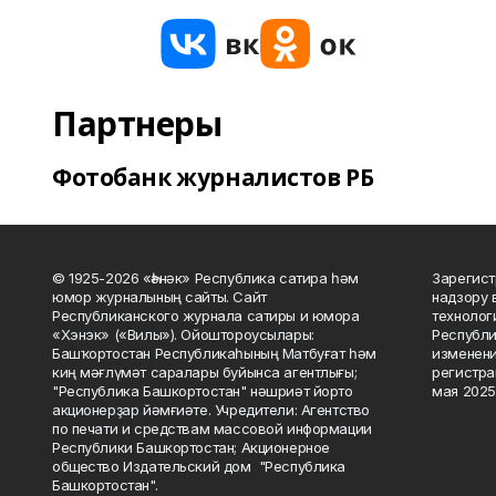
Партнеры
Фотобанк журналистов РБ
© 1925-2026 «Һәнәк» Республика сатира һәм
Зарегист
юмор журналының сайты. Сайт
надзору 
Республиканского журнала сатиры и юмора
технолог
«Хэнэк» («Вилы»). Ойоштороусылары:
Республи
Башҡортостан Республикаһының Матбуғат һәм
изменени
киң мәғлүмәт саралары буйынса агентлығы;
регистра
"Республика Башкортостан" нәшриәт йорто
мая 2025
акционерҙар йәмғиәте. Учредители: Агентство
по печати и средствам массовой информации
Республики Башкортостан; Акционерное
общество Издательский дом "Республика
Башкортостан".