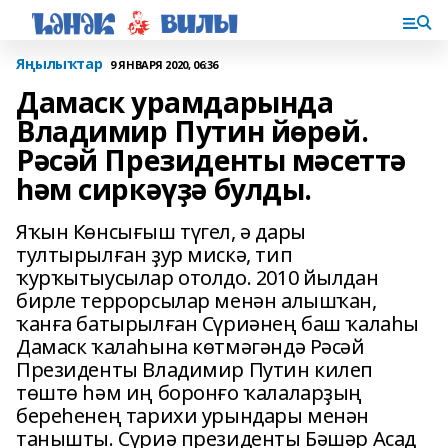
Яңылыҡтар
9 ЯНВАРЯ 2020, 06:36
Дамаск урамдарында
Владимир Путин йөрөй.
Рәсәй Президенты мәсеттә
һәм сиркәүҙә булды.
Яҡын Көнсығыш түгел, ә дары
тултырылған ҙур мискә, тип
ҡурҡытыусылар отолдо. 2010 йылдан
бирле террорсылар менән алышҡан,
ҡанға батырылған Сүриәнең баш ҡалаһы
Дамаск ҡалаһына көтмәгәндә Рәсәй
Президенты Владимир Путин килеп
төштө һәм иң боронғо ҡалаларҙың
береһенең тарихи урындары менән
танышты. Сүриә президенты Бәшәр Асад