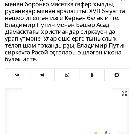
менән боронғо мәсеткә сәфәр ҡылды,
руханиҙар менән аралашты, XVII быуатта
нәшер ителгән изге Ҡөрьән бүләк итте.
Владимир Путин менән Бәшәр Асад
Дамасктағы христиандар сиркәүен дә
урап үтмәне. Улар ошо ергә тыныслыҡ
теләп шәм тоҡандырҙы, Владимир Путин
сиркәүгә Рәсәй оҫталары эшләгән икона
бүләк итте.