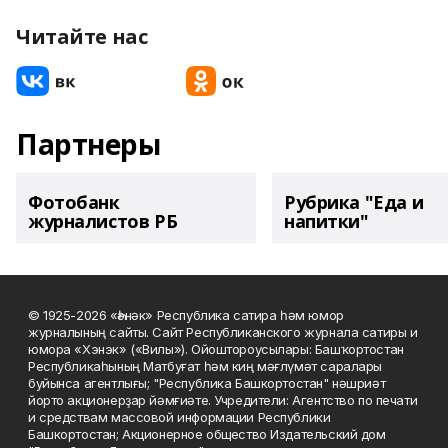
Читайте нас
Партнеры
Фотобанк
Рубрика "Еда и
журналистов РБ
напитки"
© 1925-2026 «Һәнәк» Республика сатира һәм юмор
журналының сайты. Сайт Республиканского журнала сатиры и
юмора «Хэнэк» («Вилы»). Ойоштороусылары: Башҡортостан
Республикаһының Матбуғат һәм киң мәғлүмәт саралары
буйынса агентлығы; "Республика Башкортостан" нәшриәт
йорто акционерҙар йәмғиәте. Учредители: Агентство по печати
и средствам массовой информации Республики
Башкортостан; Акционерное общество Издательский дом