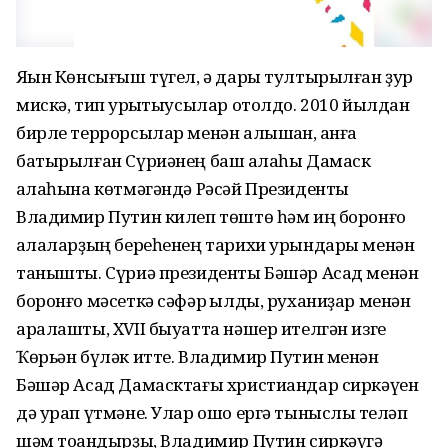
Яҡын Көнсығыш түгел, ә дары тултырылған ҙур
мискә, тип ҡурҡытыусылар отолдо. 2010 йылдан
бирле террорсылар менән алышҡан, ҡанға
батырылған Сүриәнең баш ҡалаһы Дамаск
ҡалаһына көтмәгәндә Рәсәй Президенты
Владимир Путин килеп төштө һәм иң боронғо
ҡалаларҙың береһенең тарихи урындары менән
танышты. Сүриә президенты Бәшәр Асад менән
боронғо мәсеткә сәфәр ҡылды, руханиҙар менән
аралашты, XVII быуатта нәшер ителгән изге
Ҡөрьән бүләк итте. Владимир Путин менән
Бәшәр Асад Дамасктағы христиандар сиркәүен
дә урап үтмәне. Улар ошо ергә тыныслыҡ теләп
шәм тоҡандырҙы, Владимир Путин сиркәүгә