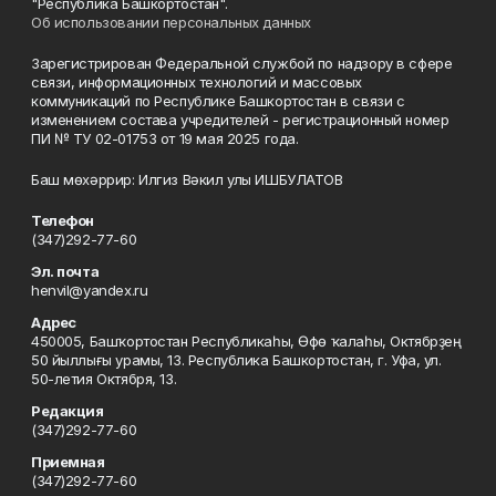
"Республика Башкортостан".
Об использовании персональных данных
Зарегистрирован Федеральной службой по надзору в сфере
связи, информационных технологий и массовых
коммуникаций по Республике Башкортостан в связи с
изменением состава учредителей - регистрационный номер
ПИ № ТУ 02-01753 от 19 мая 2025 года.
Баш мөхәррир: Илгиз Вәкил улы ИШБУЛАТОВ
Телефон
(347)292-77-60
Эл. почта
henvil@yandex.ru
Адрес
450005, Башҡортостан Республикаһы, Өфө ҡалаһы, Октябрҙең
50 йыллығы урамы, 13. Республика Башкортостан, г. Уфа, ул.
50-летия Октября, 13.
Редакция
(347)292-77-60
Приемная
(347)292-77-60