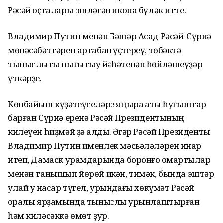
Рәсәй оҫталары эшләгән икона бүләк итте.
Владимир Путин менән Бәшәр Асад Рәсәй-Сүриә
мөнәсәбәттәрен артабан үҫтереү, төбәктә
тыныслыҡты нығытыу йәһәтенән һөйләшеүҙәр
үткәрҙе.
Көнбайыш күҙәтеүселәре яңыраҡ ҡаты һуғыштар
барған Сүриә еренә Рәсәй Президентының
килеүен һиҙмәй ҙә ҡалды. Әгәр Рәсәй Президенты
Владимир Путин именлек мәсьәләләрен инҡар
итеп, Дамаск урамдарында боронғо ҡомартҡылар
менән танышып йөрөй икән, тимәк, бында эштәр
улай уҡ насар түгел, урындағы хөкүмәт Рәсәй
ҡоралы ярҙамында тыныслыҡ урынлаштырған
һәм киләсәккә өмөт ҙур.