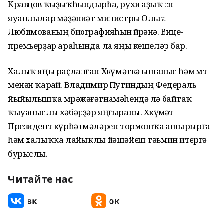
Кравцов ҡыҙыҡһындырһа, рухи аҙыҡ өсөн
яуаплылар мәҙәниәт министры Ольга
Любимованың биографияһын өйрәнә. Вице-
премьерҙар араһында ла яңы кешеләр бар.
Халыҡ яңы раҫланған Хөкүмәткә ышаныс һәм өмөт
менән ҡарай. Владимир Путиндың Федераль
йыйылышҡа мөрәжәғәтнамәһендә лә байтаҡ
ҡыуаныслы хәбәрҙәр яңғыраны. Хөкүмәт
Президент күрһәтмәләрен тормошҡа ашырырға
һәм халыҡҡа лайыҡлы йәшәйеш тәьмин итергә
бурыслы.
Читайте нас