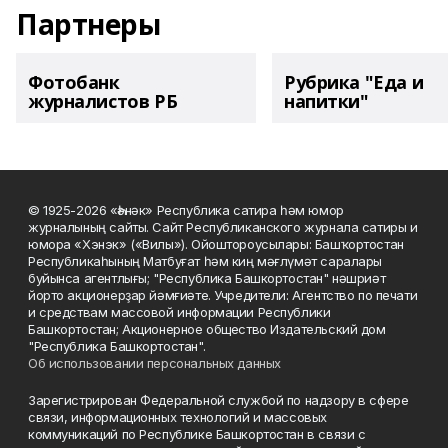
Партнеры
Фотобанк
Рубрика "Еда и
журналистов РБ
напитки"
© 1925-2026 «Һәнәк» Республика сатира һәм юмор
журналының сайты. Сайт Республиканского журнала сатиры и
юмора «Хэнэк» («Вилы»). Ойоштороусылары: Башҡортостан
Республикаһының Матбуғат һәм киң мәғлүмәт саралары
буйынса агентлығы; "Республика Башкортостан" нәшриәт
йорто акционерҙар йәмғиәте. Учредители: Агентство по печати
и средствам массовой информации Республики
Башкортостан; Акционерное общество Издательский дом
"Республика Башкортостан".
Об использовании персональных данных
Зарегистрирован Федеральной службой по надзору в сфере
связи, информационных технологий и массовых
коммуникаций по Республике Башкортостан в связи с