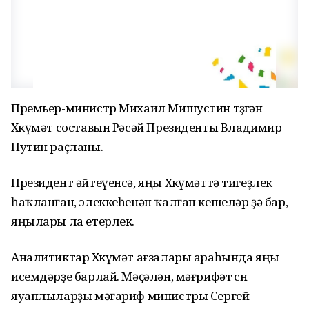
Премьер-министр Михаил Мишустин төҙөгән
Хөкүмәт составын Рәсәй Президенты Владимир
Путин раҫланы.
Президент әйтеүенсә, яңы Хөкүмәттә тигеҙлек
һаҡланған, элеккеһенән ҡалған кешеләр ҙә бар,
яңылары ла етерлек.
Аналитиктар Хөкүмәт ағзалары араһында яңы
исемдәрҙе барлай. Мәҫәлән, мәғрифәт өсөн
яуаплыларҙы мәғариф министры Сергей