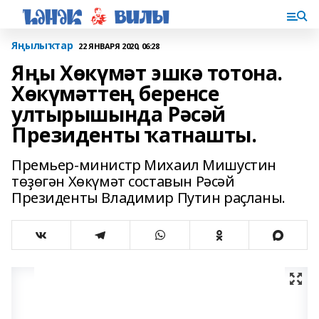
Яңылыҡтар
22 ЯНВАРЯ 2020, 06:28
Яңы Хөкүмәт эшкә тотона.
Хөкүмәттең беренсе
ултырышында Рәсәй
Президенты ҡатнашты.
Премьер-министр Михаил Мишустин
төҙөгән Хөкүмәт составын Рәсәй
Президенты Владимир Путин раҫланы.