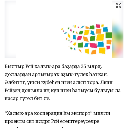
Былтыр Рәсәй халыҡ-ара баҙарҙа 35 млрд.
долларҙан артығыраҡ аҙыҡ-түлек һатҡан.
Әлбитттә, уның күбеһен иген алып тора. Ләкин
Рәсәйҙең донъяла иң күп иген һатыусы булыуы ла
насар түгел бит әле.
“Халыҡ-ара кооперация һәм экспорт” милли
проекты сит илдәргә Рәсәй етештереүселәре