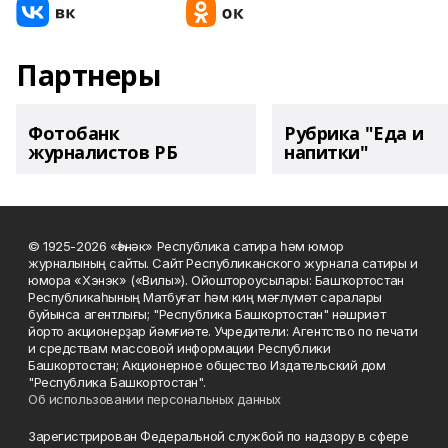
Партнеры
Фотобанк
Рубрика "Еда и
журналистов РБ
напитки"
© 1925-2026 «Һәнәк» Республика сатира һәм юмор
журналының сайты. Сайт Республиканского журнала сатиры и
юмора «Хэнэк» («Вилы»). Ойоштороусылары: Башҡортостан
Республикаһының Матбуғат һәм киң мәғлүмәт саралары
буйынса агентлығы; "Республика Башкортостан" нәшриәт
йорто акционерҙар йәмғиәте. Учредители: Агентство по печати
и средствам массовой информации Республики
Башкортостан; Акционерное общество Издательский дом
"Республика Башкортостан".
Об использовании персональных данных
Зарегистрирован Федеральной службой по надзору в сфере