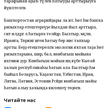
тарафынан аҙыҡ-түлек һатыуҙы арттырыуға
йүнәлтелгән.
Башҡортостан аграрийҙары ла ит, һөт һәм башҡа
ризыҡтар етештереүҙе йылдан-йыл арттыра,
сит илдәргә лә һатырға теләйҙәр. Былтыр, мәҫәлән,
Иранға, Төркиәгә иген һатыу бер нисә тапҡыр
артты. Беҙҙә етештерелгән экологик яҡтан таҙа һөт
ризыҡтарына, шәкәр, бал, көнбағыш майына
ихтияж ҙур. Көнбағыш майын иң күбе Ҡытай
халыҡ республикаһы һатып ала. Былтыр һәм
быйыл Беларусь, Ҡаҙаҡстан, Үзбәкстан, Иран,
Литва, Латвия, Эстония Рәсәйҙән көнбағыш майы
һатып алыу хаҡында килешеү төҙөгән.
Читайте нас