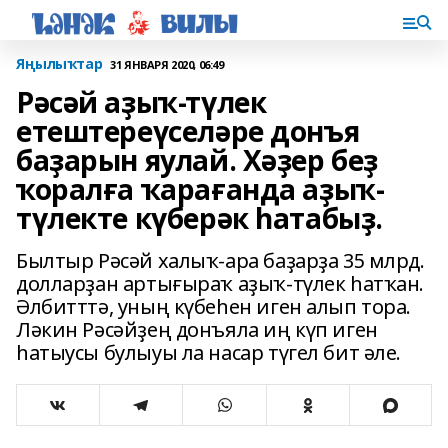
Яңылыҡтар
31 ЯНВАРЯ 2020, 06:49
Рәсәй аҙыҡ-түлек
етештереүселәре донъя
баҙарын яулай. Хәҙер беҙ
ҡоралға ҡарағанда аҙыҡ-
түлекте күберәк һатабыҙ.
Былтыр Рәсәй халыҡ-ара баҙарҙа 35 млрд.
долларҙан артығыраҡ аҙыҡ-түлек һатҡан.
Әлбитттә, уның күбеһен иген алып тора.
Ләкин Рәсәйҙең донъяла иң күп иген
һатыусы булыуы ла насар түгел бит әле.