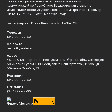
связи, информационных технологий и массовых
коммуникаций по Республике Башкортостан в связи с
изменением состава учредителей - регистрационный номер
ПИ № ТУ 02-01753 от 19 мая 2025 года.
Баш мөхәррир: Илгиз Вәкил улы ИШБУЛАТОВ
Телефон
(347)292-77-60
Эл. почта
henvil@yandex.ru
Адрес
450005, Башҡортостан Республикаһы, Өфө ҡалаһы, Октябрҙең
50 йыллығы урамы, 13. Республика Башкортостан, г. Уфа, ул.
50-летия Октября, 13.
Редакция
(347)292-77-60
Приемная
(347)292-77-60