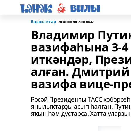
Яңылыҡтар
20 ФЕВРАЛЯ 2020, 06:47
Владимир Путин
вазифаһына 3-4
иткәндәр, Прези
алған. Дмитрий
вазифа вице-пр
Рәсәй Президенты ТАСС хәбәрсе
яңылыҡтарҙы асып һалған. Пути
яҡын һәм дуҫтарса. Хатта уларҙы