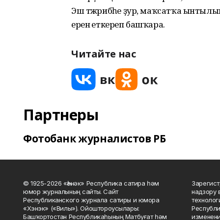
Эш тәжрибәһе ҙур, маҡсатҡа ынтыл
еренә еткереп башҡара.
Читайте нас
Партнеры
Фотобанк журналистов РБ
© 1925-2026 «Һәнәк» Республика сатира һәм
Зарегист
юмор журналының сайты. Сайт
надзору 
Республиканского журнала сатиры и юмора
технолог
«Хэнэк» («Вилы»). Ойоштороусылары:
Республи
Башҡортостан Республикаһының Матбуғат һәм
изменени