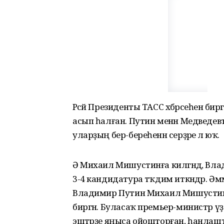
Рәсәй Президенты ТАСС хәбәрсеһенә 
асып һалған. Путин менән Медведевты
уларҙың бер-береһенән серҙәре лә юҡ.
Ә Михаил Мишустинға килгәндә, Вл
3-4 кандидатура тәҡдим иткәндәр. Ә
Владимир Путин Михаил Мишустинд
биргән. Буласаҡ премьер-министр үҙе
эштәрҙе яңыса ойошторған, һанлаш