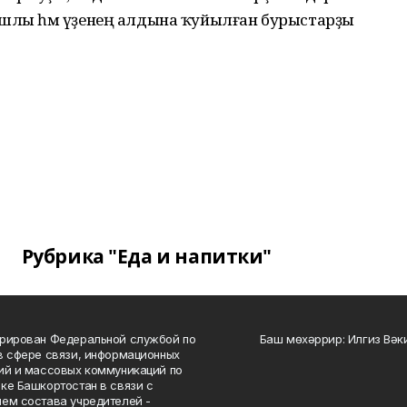
ышлы һәм үҙенең алдына ҡуйылған бурыстарҙы
Рубрика "Еда и напитки"
рирован Федеральной службой по
Баш мөхәррир: Илгиз Вә
в сфере связи, информационных
ий и массовых коммуникаций по
ке Башкортостан в связи с
ем состава учредителей -