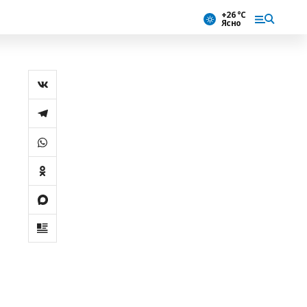
+26 °С
Ясно