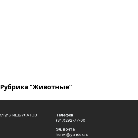
Рубрика "Животные"
кил улы ИШБУЛАТОВ
Телефон
(347)292-77-60
Эл. почта
henvil@yandex.ru