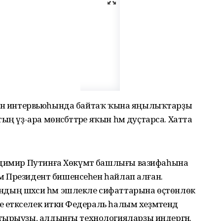
биргән интервьюһында байтаҡ ҡына яңылыҡтарҙы
ң үҙ-ара мөнәсәбәттәре яҡын һәм дуҫтарса. Хатта
адимир Путинға Хөкүмәт башлығы вазифаһына
ммә Президент бишенсеһен һайлап алған.
ың шәхси һәм эшлекле сифаттарына өҫтөнлөк
 етәкселек иткән Федераль һалым хеҙмәтендә
тырыуҙы, алдынғы технологияларҙы индергән.