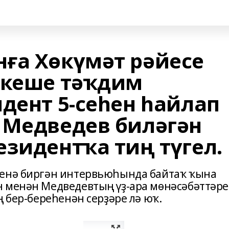
ға Хөкүмәт рәйесе
 кеше тәҡдим
дент 5-сеһен һайлап
 Медведев биләгән
езидентҡа тиң түгел.
һенә биргән интервьюһында байтаҡ ҡына
н менән Медведевтың үҙ-ара мөнәсәбәттәре
ң бер-береһенән серҙәре лә юҡ.