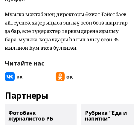
Музыка мәктәбенең директоры Әхиәт Ғәйетбаев
әйтеүенсә, хәҙер яңыса эшләү өсөн бөтә шарттар
ҙа бар, әле түңәрәктәр төркөмдәренә яҙылыу
бара, музыка ҡоралдары һатып алыу өсөн 35
миллион һум аҡса бүленгән.
Читайте нас
Партнеры
Фотобанк
Рубрика "Еда и
журналистов РБ
напитки"