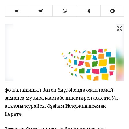
Өфө ҡалаһының Затон биҫтәһендә оҙаҡламай
заманса музыка мәктәбе ишектәрен асасаҡ. Ул
атаҡлы ҡурайсы Әҙеһәм Исҡужин исемен
йөрөтә.
Затонда быға тиклем дә балалар музыка