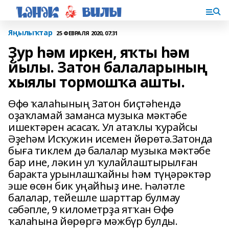
Яңылыҡтар
25 ФЕВРАЛЯ 2020, 07:31
Ҙур һәм иркен, яҡты һәм
йылы. Затон балаларының
хыялы тормошҡа ашты.
Өфө ҡалаһының Затон биҫтәһендә
оҙаҡламай заманса музыка мәктәбе
ишектәрен асасаҡ. Ул атаҡлы ҡурайсы
Әҙеһәм Исҡужин исемен йөрөтә.Затонда
быға тиклем дә балалар музыка мәктәбе
бар ине, ләкин ул ҡулайлаштырылған
баракта урынлашҡайны һәм түңәрәктәр
эше өсөн бик уңайһыҙ ине. Һәләтле
балалар, тейешле шарттар булмау
сәбәпле, 9 километрҙа ятҡан Өфө
ҡалаһына йөрөргә мәжбүр булды.