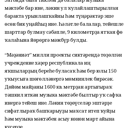
мәктәбе бар ине, ләкин ул ҡулайлаштырылған
баракта урынлашҡайны һәм түңәрәктәр эше
өсөн бик уңайһыҙ ине. Һәләтле балалар, тейешле
шарттар булмау сәбәпле, 9 километрҙа ятҡан Өфө
ҡалаһына йөрөргә мәжбүр булды.
“Мәҙәниәт” милли проекты сиктәрендә төҙөлгән
учреждение хәҙер республикала иң
яҡшыларҙың береһе буласаҡ һәм бер юлы 150
уҡыусыға шөғөлләнергә мөмкинлек бирәсәк.
Дөйөм майҙаны 1600 кв. метрҙан артығыраҡ
тәшкил иткән музыка мәктәбе былтыр уҡ сафҡа
инергә тейеш ине. Ләкин төҙөүселәр эштәрҙе
сифатлыраҡ башҡарыуҙы маҡсат итеп ҡуйҙы
һәм музыка мәктәбен асыу көнөн март айына
күсерҙе.