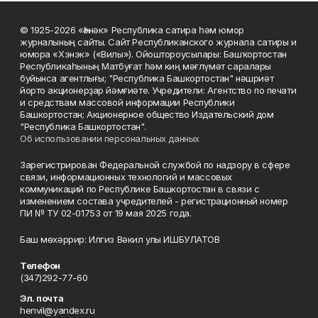
© 1925-2026 «Һәнәк» Республика сатира һәм юмор
журналының сайты. Сайт Республиканского журнала сатиры и
юмора «Хэнэк» («Вилы»). Ойоштороусылары: Башҡортостан
Республикаһының Матбуғат һәм киң мәғлүмәт саралары
буйынса агентлығы; "Республика Башкортостан" нәшриәт
йорто акционерҙар йәмғиәте. Учредители: Агентство по печати
и средствам массовой информации Республики
Башкортостан; Акционерное общество Издательский дом
"Республика Башкортостан".
Об использовании персональных данных
Зарегистрирован Федеральной службой по надзору в сфере
связи, информационных технологий и массовых
коммуникаций по Республике Башкортостан в связи с
изменением состава учредителей - регистрационный номер
ПИ № ТУ 02-01753 от 19 мая 2025 года.
Баш мөхәррир: Илгиз Вәкил улы ИШБУЛАТОВ
Телефон
(347)292-77-60
Эл. почта
henvil@yandex.ru