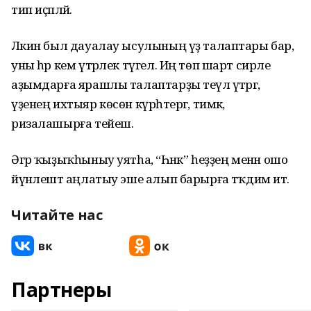
тип иҫәпләй.
Ләкин был дауалау ысулының үҙ талаптары бар,
уны һәр кем үтәрлек түгел. Иң төп шарт сирле
аҙымдарға ярашлы талаптарҙы теүәл үтәргә,
үҙенең ихтыяр көсөн күрһәтергә, тимәк,
ризалашырға тейеш.
Әгәр ҡыҙыҡһыныу уятһа, “Һәнәк” һеҙҙең менән ошо
йүнәлештә аңлатыу эше алып барырға тәҡдим итә.
Читайте нас
Партнеры