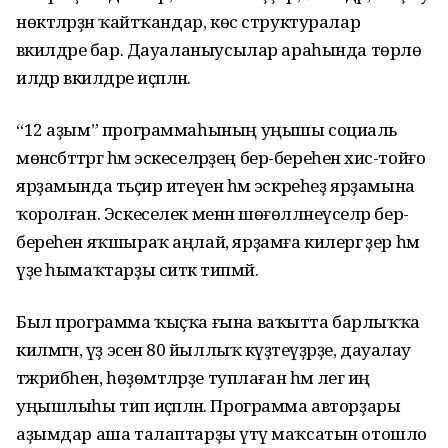
нөктәләрҙән ҡайтҡандар, көс структуралар
вәкилдәре бар. Дауаланыусылар араһында төрлө
илдәр вәкилдәре иҫәпләнә.
“12 аҙым” программаһының уңышы социаль
мөнәсәбәттәргә һәм эскеселәрҙең бер-береһенә хис-тойғо
ярҙамында тәьҫир итеүенә һәм эскреһеҙ ярҙамына
ҡоролған. Эскеселек менән шөғөлләнеүселәр бер-
береһен яҡшыраҡ аңлай, ярҙамға килергә әҙер һәм
үҙе һымаҡтарҙы ситкә типмәй.
Был программа ҡыҫҡа ғына ваҡытта барлыҡҡа
килмәгән, үҙ эсенә 80 йыллыҡ күҙәтеүҙәрҙе, дауалау
тәжрибәһен, һөҙөмтәләрҙе туплаған һәм әлегә иң
уңышлыһы тип иҫәпләнә. Программа авторҙары
аҙымдар аша талаптарҙы үтәү маҡсатын отошло