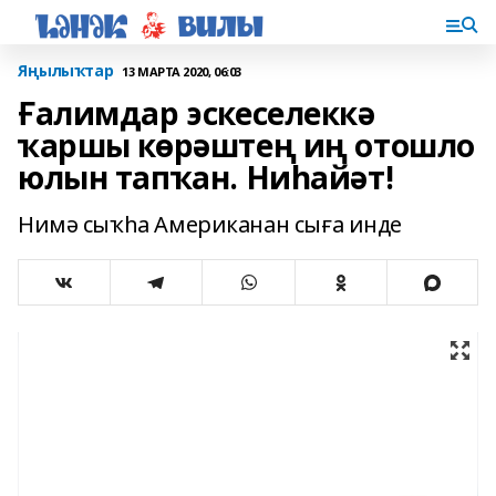
Яңылыҡтар
13 МАРТА 2020, 06:03
Ғалимдар эскеселеккә
ҡаршы көрәштең иң отошло
юлын тапҡан. Ниһайәт!
Нимә сыҡһа Американан сыға инде