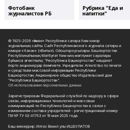
Фотобанк
Рубрика "Еда и
журналистов РБ
напитки"
© 1925-2026 «Һәнәк» Республика сатира һәм юмор
журналының сайты. Сайт Республиканского журнала сатиры и
юмора «Хэнэк» («Вилы»). Ойоштороусылары: Башҡортостан
Республикаһының Матбуғат һәм киң мәғлүмәт саралары
буйынса агентлығы; "Республика Башкортостан" нәшриәт
йорто акционерҙар йәмғиәте. Учредители: Агентство по печати
и средствам массовой информации Республики
Башкортостан; Акционерное общество Издательский дом
"Республика Башкортостан".
Об использовании персональных данных
Зарегистрирован Федеральной службой по надзору в сфере
связи, информационных технологий и массовых
коммуникаций по Республике Башкортостан в связи с
изменением состава учредителей - регистрационный номер
ПИ № ТУ 02-01753 от 19 мая 2025 года.
Баш мөхәррир: Илгиз Вәкил улы ИШБУЛАТОВ