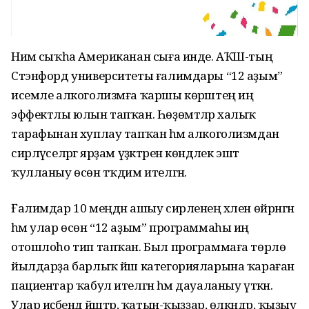
Нимә сыҡһа Американан сыға инде. АҠШ-тың
Стэнфорд университеты ғалимдары “12 аҙым”
исемле алкоголизмға ҡаршы көрәштең иң
эффектлы юлын тапҡан. Һөҙөмтәләр халыҡ
тарафынан хуплау тапҡан һәм алкоголизмдан
сирләүселәргә ярҙам үҙәктәренә көндәлек эштә
ҡулланыу өсөн тәҡдим ителгән.
Ғалимдар 10 меңдән ашыу сирленең хәлен өйрәнгән
һәм улар өсөн “12 аҙым” программаһы иң
отошлоһо тип тапҡан. Был программаға төрлө
йылдарҙа барлыҡ йәш категорияларына ҡараған
пациентар ҡабул ителгән һәм дауаланыу үткән.
Улар иҫәбендә йәштәр, ҡатын-ҡыҙҙар, өлкәндәр, ҡыҙыу