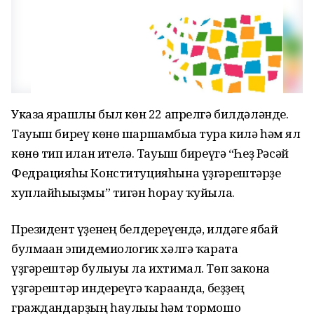
Указға ярашлы был көн 22 апрелгә билдәләнде.
Тауыш биреү көнө шаршамбыға тура килә һәм ял
көнө тип иғлан ителә. Тауыш биреүгә “Һеҙ Рәсәй
Федрацияһы Конституцияһына үҙгәрештәрҙе
хуплайһығыҙмы” тигән һорау ҡуйыла.
Президент үҙенең белдереүендә, илдәге ябай
булмаған эпидемиологик хәлгә ҡарата
үҙгәрештәр булыуы ла ихтимал. Төп законға
үҙгәрештәр индереүгә ҡарағанда, беҙҙең
граждандарҙың һаулығы һәм тормошо