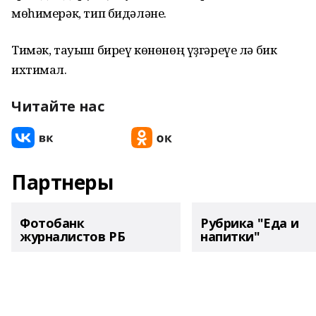
мөһимерәк, тип бидәләне.
Тимәк, тауыш биреү көнөнөң үҙгәреүе лә бик
ихтимал.
Читайте нас
Партнеры
Фотобанк
Рубрика "Еда и
журналистов РБ
напитки"