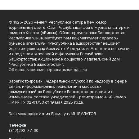
© 1925-2026 «Һәнәк» Республика сатира һәм юмор
журналының сайты. Сайт Республиканского журнала сатиры и
юмора «Хэнэк» («Вилы»). Ойоштороусылары: Башҡортостан
Республикаһының Матбуғат һәм киң мәғлүмәт саралары
буйынса агентлығы; "Республика Башкортостан" нәшриәт
йорто акционерҙар йәмғиәте. Учредители: Агентство по печати
и средствам массовой информации Республики
Башкортостан; Акционерное общество Издательский дом
"Республика Башкортостан".
Об использовании персональных данных
Зарегистрирован Федеральной службой по надзору в сфере
связи, информационных технологий и массовых
коммуникаций по Республике Башкортостан в связи с
изменением состава учредителей - регистрационный номер
ПИ № ТУ 02-01753 от 19 мая 2025 года.
Баш мөхәррир: Илгиз Вәкил улы ИШБУЛАТОВ
Телефон
(347)292-77-60