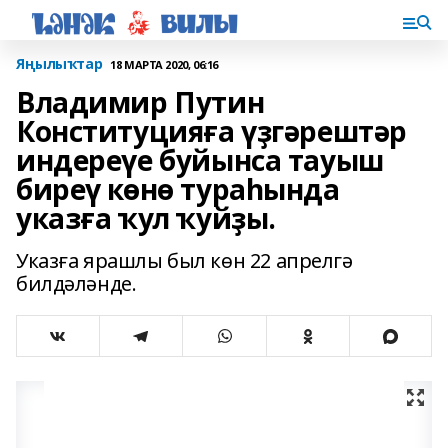
Яңылыҡтар
18 МАРТА 2020, 06:16
Владимир Путин
Конституцияға үҙгәрештәр
индереүе буйынса тауыш
биреү көнө тураһында
указға ҡул ҡуйҙы.
Указға ярашлы был көн 22 апрелгә
билдәләнде.