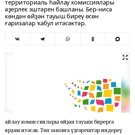
территориаль һайлау комиссиялары
әҙерлек эштәрен башланы. Бер-нисә
көндән өйҙән тауыш биреү өсөн
ғаризалар ҡабул итәсәктәр.
Һайлау комиссиялары өйҙән тауыш бирергә
ярҙам итәсәк. Төп законға үҙгәрештәр индереү