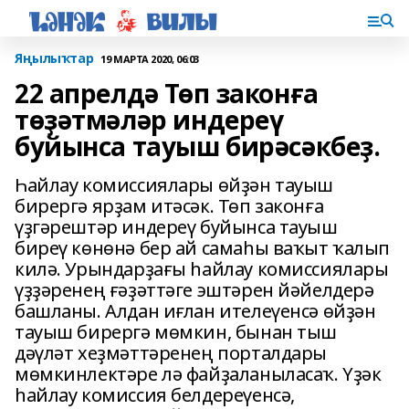
Яңылыҡтар
19 МАРТА 2020, 06:03
22 апрелдә Төп законға
төҙәтмәләр индереү
буйынса тауыш бирәсәкбеҙ.
Һайлау комиссиялары өйҙән тауыш
бирергә ярҙам итәсәк. Төп законға
үҙгәрештәр индереү буйынса тауыш
биреү көнөнә бер ай самаһы ваҡыт ҡалып
килә. Урындарҙағы һайлау комиссиялары
үҙҙәренең ғәҙәттәге эштәрен йәйелдерә
башланы. Алдан иғлан ителеүенсә өйҙән
тауыш бирергә мөмкин, бынан тыш
дәүләт хеҙмәттәренең порталдары
мөмкинлектәре лә файҙаланыласаҡ. Үҙәк
һайлау комиссия белдереүенсә,