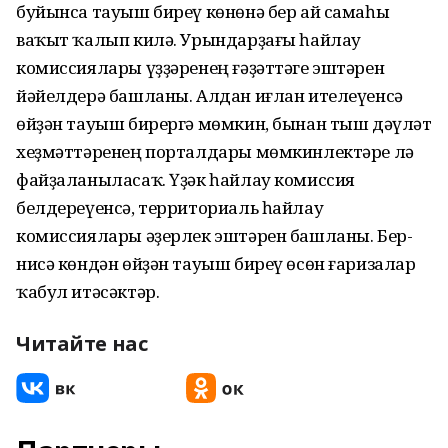
буйынса тауыш биреү көнөнә бер ай самаһы
ваҡыт ҡалып килә. Урындарҙағы һайлау
комиссиялары үҙҙәренең ғәҙәттәге эштәрен
йәйелдерә башланы. Алдан иғлан ителеүенсә
өйҙән тауыш бирергә мөмкин, бынан тыш дәүләт
хеҙмәттәренең порталдары мөмкинлектәре лә
файҙаланыласаҡ. Үҙәк һайлау комиссия
белдереүенсә, территориаль һайлау
комиссиялары әҙерлек эштәрен башланы. Бер-
нисә көндән өйҙән тауыш биреү өсөн ғаризалар
ҡабул итәсәктәр.
Читайте нас