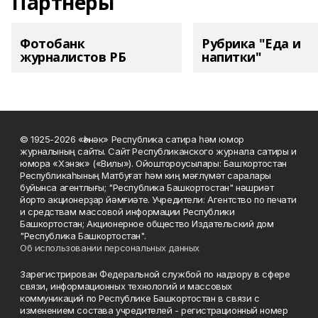
Партнеры
Фотобанк
Рубрика "Еда и
журналистов РБ
напитки"
© 1925-2026 «Һәнәк» Республика сатира һәм юмор
журналының сайты. Сайт Республиканского журнала сатиры и
юмора «Хэнэк» («Вилы»). Ойоштороусылары: Башҡортостан
Республикаһының Матбуғат һәм киң мәғлүмәт саралары
буйынса агентлығы; "Республика Башкортостан" нәшриәт
йорто акционерҙар йәмғиәте. Учредители: Агентство по печати
и средствам массовой информации Республики
Башкортостан; Акционерное общество Издательский дом
"Республика Башкортостан".
Об использовании персональных данных
Зарегистрирован Федеральной службой по надзору в сфере
связи, информационных технологий и массовых
коммуникаций по Республике Башкортостан в связи с
изменением состава учредителей - регистрационный номер