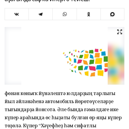
Өфөнән көньяҡ йүнәлештә юлдарҙың тарлығы
йыл әйләнәһенә автомобиль йөрөтөүселәрҙе
тығындарҙа йонсота. Әле бында ғәмәлдәге ике
күпер араһында өс һыҙаты булған өр-яңы күпер
төҙөлә. Күпер “Хәүефһеҙ һәм сифатлы