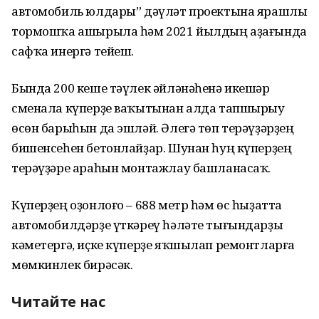
автомобиль юлдары” дәүләт проектына ярашлы
тормошҡа ашырыла һәм 2021 йылдың аҙағында
сафҡа инергә тейеш.
Бында 200 кеше тәүлек әйләнәһенә икешәр
сменала күперҙе ваҡытынан алда тапшырыу
өсөн барыһын да эшләй. Әлегә төп терәүҙәрҙең
бишенсеһен бетонлайҙар. Шунан һуң күперҙең
терәүҙәре араһын монтажлау башланасаҡ.
Күперҙең оҙонлоғо – 688 метр һәм өс һыҙатта
автомобилдәрҙе үткәреү һәләте тығындарҙы
кәметергә, иҫке күперҙе яҡшылап ремонтларға
мөмкинлек бирәсәк.
Читайте нас