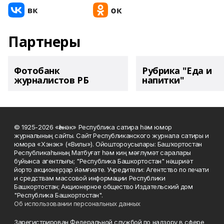
Партнеры
Фотобанк
Рубрика "Еда и
журналистов РБ
напитки"
© 1925-2026 «Һәнәк» Республика сатира һәм юмор
журналының сайты. Сайт Республиканского журнала сатиры и
юмора «Хэнэк» («Вилы»). Ойоштороусылары: Башҡортостан
Республикаһының Матбуғат һәм киң мәғлүмәт саралары
буйынса агентлығы; "Республика Башкортостан" нәшриәт
йорто акционерҙар йәмғиәте. Учредители: Агентство по печати
и средствам массовой информации Республики
Башкортостан; Акционерное общество Издательский дом
"Республика Башкортостан".
Об использовании персональных данных
Зарегистрирован Федеральной службой по надзору в сфере