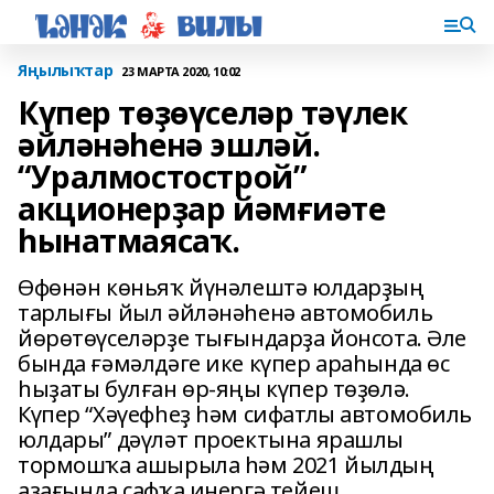
Яңылыҡтар
23 МАРТА 2020, 10:02
Күпер төҙөүселәр тәүлек
әйләнәһенә эшләй.
“Уралмостострой”
акционерҙар йәмғиәте
һынатмаясаҡ.
Өфөнән көньяҡ йүнәлештә юлдарҙың
тарлығы йыл әйләнәһенә автомобиль
йөрөтөүселәрҙе тығындарҙа йонсота. Әле
бында ғәмәлдәге ике күпер араһында өс
һыҙаты булған өр-яңы күпер төҙөлә.
Күпер “Хәүефһеҙ һәм сифатлы автомобиль
юлдары” дәүләт проектына ярашлы
тормошҡа ашырыла һәм 2021 йылдың
аҙағында сафҡа инергә тейеш.