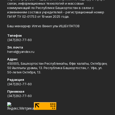
связи, информационных технологий и массовых
коммуникаций по Республике Башкортостан в связи с
изменением состава учредителей - регистрационный номер
ПИ № ТУ 02-01753 от 19 мая 2025 года.
Баш мөхәррир: Илгиз Вәкил улы ИШБУЛАТОВ
Телефон
(347)292-77-60
Эл. почта
henvil@yandex.ru
Адрес
450005, Башҡортостан Республикаһы, Өфө ҡалаһы, Октябрҙең
50 йыллығы урамы, 13. Республика Башкортостан, г. Уфа, ул.
50-летия Октября, 13.
Редакция
(347)292-77-60
Приемная
(347)292-77-60