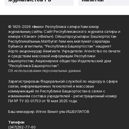
© 1925-2026 «Һәнәк» Республика сатира һәм юмор
журналының сайты. Сайт Республиканского журнала сатиры и
юмора «Хэнэк» («Вилы»). Ойоштороусылары: Башҡортостан
Республикаһының Матбуғат һәм киң мәғлүмәт саралары
буйынса агентлығы; "Республика Башкортостан" нәшриәт
йорто акционерҙар йәмғиәте. Учредители: Агентство по печати
и средствам массовой информации Республики
Башкортостан; Акционерное общество Издательский дом
"Республика Башкортостан".
Об использовании персональных данных
Зарегистрирован Федеральной службой по надзору в сфере
связи, информационных технологий и массовых
коммуникаций по Республике Башкортостан в связи с
изменением состава учредителей - регистрационный номер
ПИ № ТУ 02-01753 от 19 мая 2025 года.
Баш мөхәррир: Илгиз Вәкил улы ИШБУЛАТОВ
Телефон
(347)292-77-60